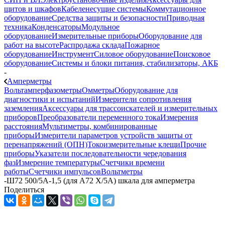
щитов и шкафов
Кабеленесущие системы
Коммутационное
оборудование
Средства защиты и безопасности
Приводная
техника
Конденсаторы
Модульное
оборудование
Измерительные приборы
Оборудование для
работ на высоте
Распродажа склада
Пожарное
оборудование
Инструмент
Силовое оборудование
Поисковое
оборудование
Системы и блоки питания, стабилизаторы, АКБ
-
Амперметры
Вольтамперфазометры
Омметры
Оборудование для
диагностики и испытаний
Измерители сопротивления
заземления
Аксессуары для трассоискателей и измерительных
приборов
Преобразователи переменного тока
Измерения
расстояния
Мультиметры, комбинированные
приборы
Измерители параметров устройств защиты от
перенапряжений (ОПН)
Токоизмерительные клещи
Прочие
приборы
Указатели последовательности чередования
фаз
Измерение температуры
Счетчики времени
работы
Счетчики импульсов
Вольтметры
-
Ш72 500/5А-1,5 (для А72 Х/5А) шкала для амперметра
Поделиться