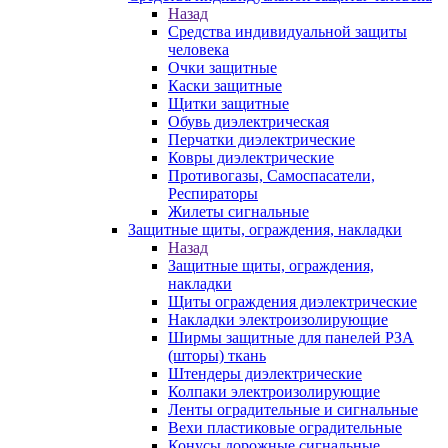
Назад
Средства индивидуальной защиты
человека
Очки защитные
Каски защитные
Щитки защитные
Обувь диэлектрическая
Перчатки диэлектрические
Ковры диэлектрические
Противогазы, Самоспасатели,
Респираторы
Жилеты сигнальные
Защитные щиты, ограждения, накладки
Назад
Защитные щиты, ограждения,
накладки
Щиты ограждения диэлектрические
Накладки электроизолирующие
Ширмы защитные для панелей РЗА
(шторы) ткань
Штендеры диэлектрические
Колпаки электроизолирующие
Ленты оградительные и сигнальные
Вехи пластиковые оградительные
Конусы дорожные сигнальные