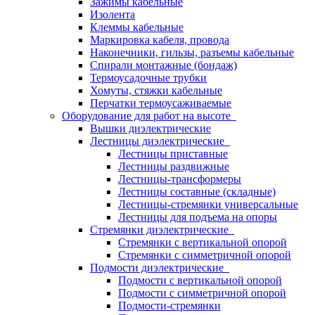
Зажимы кабельные
Изолента
Клеммы кабельные
Маркировка кабеля, провода
Наконечники, гильзы, разъемы кабельные
Спирали монтажные (бондаж)
Термоусадочные трубки
Хомуты, стяжки кабельные
Перчатки термоусаживаемые
Оборудование для работ на высоте
Вышки диэлектрические
Лестницы диэлектрические
Лестницы приставные
Лестницы раздвижные
Лестницы-трансформеры
Лестницы составные (складные)
Лестницы-стремянки универсальные
Лестницы для подъема на опоры
Стремянки диэлектрические
Стремянки с вертикальной опорой
Стремянки с симметричной опорой
Подмости диэлектрические
Подмости с вертикальной опорой
Подмости с симметричной опорой
Подмости-стремянки