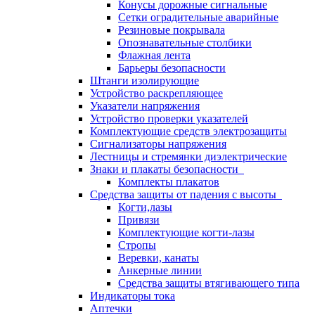
Конусы дорожные сигнальные
Сетки оградительные аварийные
Резиновые покрывала
Опознавательные столбики
Флажная лента
Барьеры безопасности
Штанги изолирующие
Устройство раскрепляющее
Указатели напряжения
Устройство проверки указателей
Комплектующие средств электрозащиты
Сигнализаторы напряжения
Лестницы и стремянки диэлектрические
Знаки и плакаты безопасности
Комплекты плакатов
Средства защиты от падения с высоты
Когти,лазы
Привязи
Комплектующие когти-лазы
Стропы
Веревки, канаты
Анкерные линии
Средства защиты втягивающего типа
Индикаторы тока
Аптечки