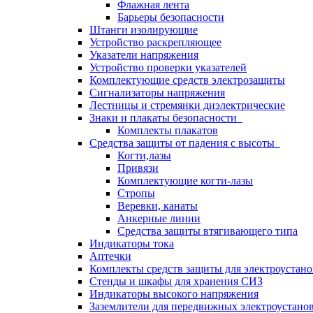
Флажная лента
Барьеры безопасности
Штанги изолирующие
Устройство раскрепляющее
Указатели напряжения
Устройство проверки указателей
Комплектующие средств электрозащиты
Сигнализаторы напряжения
Лестницы и стремянки диэлектрические
Знаки и плакаты безопасности
Комплекты плакатов
Средства защиты от падения с высоты
Когти,лазы
Привязи
Комплектующие когти-лазы
Стропы
Веревки, канаты
Анкерные линии
Средства защиты втягивающего типа
Индикаторы тока
Аптечки
Комплекты средств защиты для электроустан
Стенды и шкафы для хранения СИЗ
Индикаторы высокого напряжения
Заземлители для передвижных электроустано