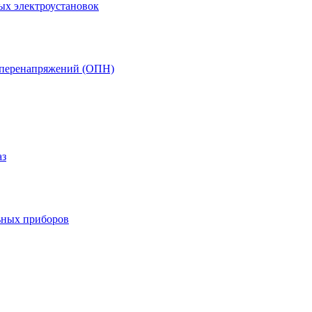
ых электроустановок
т перенапряжений (ОПН)
аз
ьных приборов