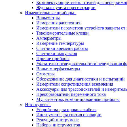
Комплектующие заземлителей для передвижн
Журналы учета и регистрации
Измерительные приборы
Вольтметры
Измерения расстояния
Измерители параметров устройств защиты о
Токоизмерительные клещи
Амперметры
Измерение температуры
Счетчики времени работы
Счетчики импульсов
Прочие приборы
Указатели последовательности чередования ф
Вольтамперфазометры
Омметры
Оборудование для диагностики и испытаний
Измерители сопротивления заземления
Аксессуары для трассоискателей и измерител
Преобразователи переменного тока
Мультиметры, комбинированные приборы
Инструмент
Устройства для прокола кабеля
Инструмент для снятия изоляции
Режущий инструмент
Наборы инструментов