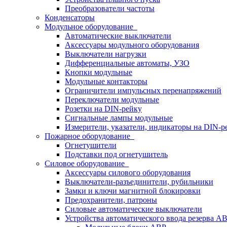
Преобразователи частоты
Конденсаторы
Модульное оборудование
Автоматические выключатели
Аксессуары модульного оборудования
Выключатели нагрузки
Дифференциальные автоматы, УЗО
Кнопки модульные
Модульные контакторы
Ограничители импульсных перенапряжений
Переключатели модульные
Розетки на DIN-рейку
Сигнальные лампы модульные
Измерители, указатели, индикаторы на DIN-р
Пожарное оборудование
Огнетушители
Подставки под огнетушитель
Силовое оборудование
Аксессуары силового оборудования
Выключатели-разъединители, рубильники
Замки и ключи магнитной блокировки
Предохранители, патроны
Силовые автоматические выключатели
Устройства автоматического ввода резерва 