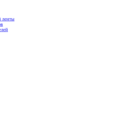
й ленты
ов
елей