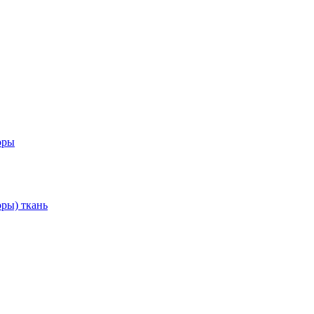
оры
ры) ткань