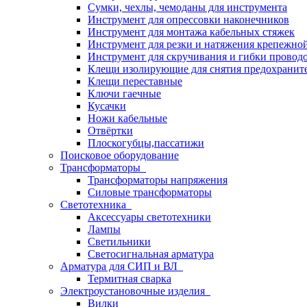
Сумки, чехлы, чемоданы для инструмента
Инструмент для опрессовки наконечников
Инструмент для монтажа кабельных стяжек
Инструмент для резки и натяжения крепежно
Инструмент для скручивания и гибки провод
Клещи изолирующие для снятия предохранит
Клещи переставные
Ключи гаечные
Кусачки
Ножи кабельные
Отвёртки
Плоскогубцы,пассатижи
Поисковое оборудование
Трансформаторы
Трансформаторы напряжения
Силовые трансформаторы
Светотехника
Аксессуары светотехники
Лампы
Светильники
Светосигнальная арматура
Арматура для СИП и ВЛ
Термитная сварка
Электроустановочные изделия
Вилки