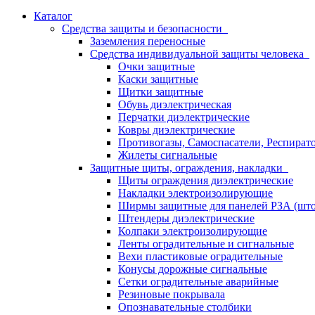
Каталог
Средства защиты и безопасности
Заземления переносные
Средства индивидуальной защиты человека
Очки защитные
Каски защитные
Щитки защитные
Обувь диэлектрическая
Перчатки диэлектрические
Ковры диэлектрические
Противогазы, Самоспасатели, Респират
Жилеты сигнальные
Защитные щиты, ограждения, накладки
Щиты ограждения диэлектрические
Накладки электроизолирующие
Ширмы защитные для панелей РЗА (што
Штендеры диэлектрические
Колпаки электроизолирующие
Ленты оградительные и сигнальные
Вехи пластиковые оградительные
Конусы дорожные сигнальные
Сетки оградительные аварийные
Резиновые покрывала
Опознавательные столбики