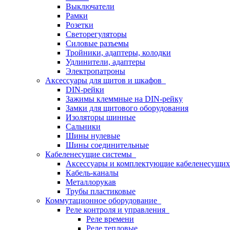
Выключатели
Рамки
Розетки
Светорегуляторы
Силовые разъемы
Тройники, адаптеры, колодки
Удлинители, адаптеры
Электропатроны
Аксессуары для щитов и шкафов
DIN-рейки
Зажимы клеммные на DIN-рейку
Замки для щитового оборудования
Изоляторы шинные
Сальники
Шины нулевые
Шины соединительные
Кабеленесущие системы
Аксессуары и комплектующие кабеленесущих
Кабель-каналы
Металлорукав
Трубы пластиковые
Коммутационное оборудование
Реле контроля и управления
Реле времени
Реле тепловые