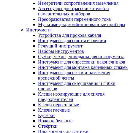
Измерители сопротивления заземления
Аксессуары для трассоискателей и
измерительных приборов
Преобразователи переменного тока
Мультиметры, комбинированные приборы
Инструмент
Устройства для прокола кабеля
Инструмент для снятия изоляции
Режущий инструмент
Наборы инструментов
Сумки, чехлы, чемоданы для инструмента
Инструмент для опрессовки наконечников
Инструмент для монтажа кабельных стяжек
Инструмент для резки и натяжения
крепежной ленты
Инструмент для скручивания и гибки
проводов
Клещи изолирующие для снятия
предохранителей
Клещи переставные
Ключи гаечные
Кусачки
Ножи кабельные
Отвёртки
Плоскогубцы,пассатижи