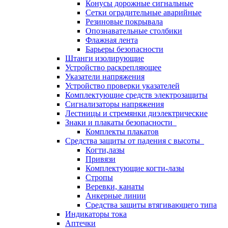
Конусы дорожные сигнальные
Сетки оградительные аварийные
Резиновые покрывала
Опознавательные столбики
Флажная лента
Барьеры безопасности
Штанги изолирующие
Устройство раскрепляющее
Указатели напряжения
Устройство проверки указателей
Комплектующие средств электрозащиты
Сигнализаторы напряжения
Лестницы и стремянки диэлектрические
Знаки и плакаты безопасности
Комплекты плакатов
Средства защиты от падения с высоты
Когти,лазы
Привязи
Комплектующие когти-лазы
Стропы
Веревки, канаты
Анкерные линии
Средства защиты втягивающего типа
Индикаторы тока
Аптечки