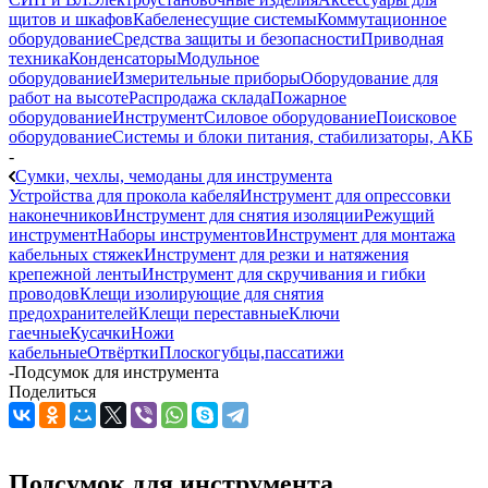
щитов и шкафов
Кабеленесущие системы
Коммутационное
оборудование
Средства защиты и безопасности
Приводная
техника
Конденсаторы
Модульное
оборудование
Измерительные приборы
Оборудование для
работ на высоте
Распродажа склада
Пожарное
оборудование
Инструмент
Силовое оборудование
Поисковое
оборудование
Системы и блоки питания, стабилизаторы, АКБ
-
Сумки, чехлы, чемоданы для инструмента
Устройства для прокола кабеля
Инструмент для опрессовки
наконечников
Инструмент для снятия изоляции
Режущий
инструмент
Наборы инструментов
Инструмент для монтажа
кабельных стяжек
Инструмент для резки и натяжения
крепежной ленты
Инструмент для скручивания и гибки
проводов
Клещи изолирующие для снятия
предохранителей
Клещи переставные
Ключи
гаечные
Кусачки
Ножи
кабельные
Отвёртки
Плоскогубцы,пассатижи
-
Подсумок для инструмента
Поделиться
Подсумок для инструмента