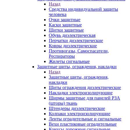
Назад
Средства индивидуальной защиты
человека
Очки защитные
Каски защитные
Щитки защитные
Обувь диэлектрическая
Перчатки диэлектрические
Ковры диэлектрические
Противогазы, Самоспасатели,
Респираторы
Жилеты сигнальные
Защитные щиты, ограждения, накладки
Назад
Защитные щиты, ограждения,
накладки
Щиты ограждения диэлектрические
Накладки электроизолирующие
Ширмы защитные для панелей РЗА
(шторы) ткань
Штендеры диэлектрические
Колпаки электроизолирующие
Ленты оградительные и сигнальные
Вехи пластиковые оградительные
Конусы дорожные сигнальные