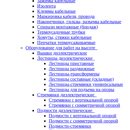
Зажимы кабельные
Изолента
Клеммы кабельные
Маркировка кабеля, провода
Наконечники, гильзы, разъемы кабельные
Спирали монтажные (бондаж)
Термоусадочные трубки
Хомуты, стяжки кабельные
Перчатки термоусаживаемые
Оборудование для работ на высоте
Вышки диэлектрические
Лестницы диэлектрические
Лестницы приставные
Лестницы раздвижные
Лестницы-трансформеры
Лестницы составные (складные)
Лестницы-стремянки универсальные
Лестницы для подъема на опоры
Стремянки диэлектрические
Стремянки с вертикальной опорой
Стремянки с симметричной опорой
Подмости диэлектрические
Подмости с вертикальной опорой
Подмости с симметричной опорой
Подмости-стремянки