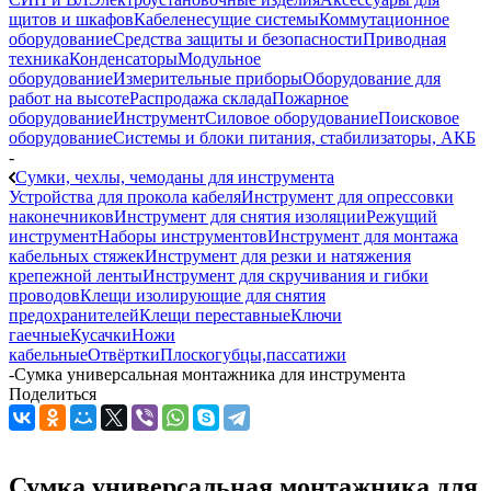
щитов и шкафов
Кабеленесущие системы
Коммутационное
оборудование
Средства защиты и безопасности
Приводная
техника
Конденсаторы
Модульное
оборудование
Измерительные приборы
Оборудование для
работ на высоте
Распродажа склада
Пожарное
оборудование
Инструмент
Силовое оборудование
Поисковое
оборудование
Системы и блоки питания, стабилизаторы, АКБ
-
Сумки, чехлы, чемоданы для инструмента
Устройства для прокола кабеля
Инструмент для опрессовки
наконечников
Инструмент для снятия изоляции
Режущий
инструмент
Наборы инструментов
Инструмент для монтажа
кабельных стяжек
Инструмент для резки и натяжения
крепежной ленты
Инструмент для скручивания и гибки
проводов
Клещи изолирующие для снятия
предохранителей
Клещи переставные
Ключи
гаечные
Кусачки
Ножи
кабельные
Отвёртки
Плоскогубцы,пассатижи
-
Сумка универсальная монтажника для инструмента
Поделиться
Сумка универсальная монтажника для