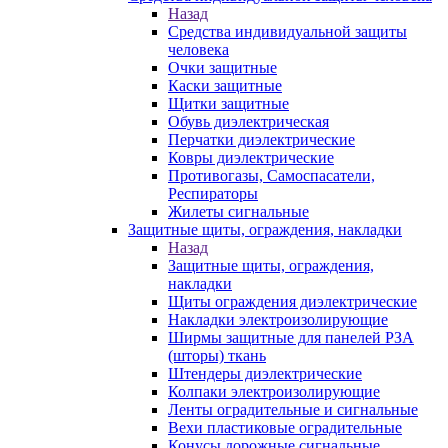
Назад
Средства индивидуальной защиты
человека
Очки защитные
Каски защитные
Щитки защитные
Обувь диэлектрическая
Перчатки диэлектрические
Ковры диэлектрические
Противогазы, Самоспасатели,
Респираторы
Жилеты сигнальные
Защитные щиты, ограждения, накладки
Назад
Защитные щиты, ограждения,
накладки
Щиты ограждения диэлектрические
Накладки электроизолирующие
Ширмы защитные для панелей РЗА
(шторы) ткань
Штендеры диэлектрические
Колпаки электроизолирующие
Ленты оградительные и сигнальные
Вехи пластиковые оградительные
Конусы дорожные сигнальные