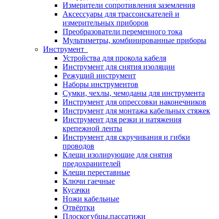
Измерители сопротивления заземления
Аксессуары для трассоискателей и
измерительных приборов
Преобразователи переменного тока
Мультиметры, комбинированные приборы
Инструмент
Устройства для прокола кабеля
Инструмент для снятия изоляции
Режущий инструмент
Наборы инструментов
Сумки, чехлы, чемоданы для инструмента
Инструмент для опрессовки наконечников
Инструмент для монтажа кабельных стяжек
Инструмент для резки и натяжения
крепежной ленты
Инструмент для скручивания и гибки
проводов
Клещи изолирующие для снятия
предохранителей
Клещи переставные
Ключи гаечные
Кусачки
Ножи кабельные
Отвёртки
Плоскогубцы,пассатижи