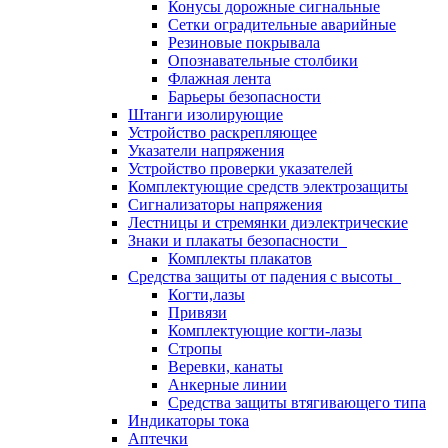
Конусы дорожные сигнальные
Сетки оградительные аварийные
Резиновые покрывала
Опознавательные столбики
Флажная лента
Барьеры безопасности
Штанги изолирующие
Устройство раскрепляющее
Указатели напряжения
Устройство проверки указателей
Комплектующие средств электрозащиты
Сигнализаторы напряжения
Лестницы и стремянки диэлектрические
Знаки и плакаты безопасности
Комплекты плакатов
Средства защиты от падения с высоты
Когти,лазы
Привязи
Комплектующие когти-лазы
Стропы
Веревки, канаты
Анкерные линии
Средства защиты втягивающего типа
Индикаторы тока
Аптечки