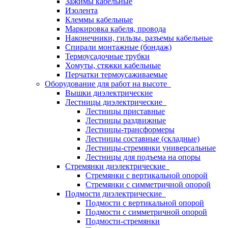
Зажимы кабельные
Изолента
Клеммы кабельные
Маркировка кабеля, провода
Наконечники, гильзы, разъемы кабельные
Спирали монтажные (бондаж)
Термоусадочные трубки
Хомуты, стяжки кабельные
Перчатки термоусаживаемые
Оборудование для работ на высоте
Вышки диэлектрические
Лестницы диэлектрические
Лестницы приставные
Лестницы раздвижные
Лестницы-трансформеры
Лестницы составные (складные)
Лестницы-стремянки универсальные
Лестницы для подъема на опоры
Стремянки диэлектрические
Стремянки с вертикальной опорой
Стремянки с симметричной опорой
Подмости диэлектрические
Подмости с вертикальной опорой
Подмости с симметричной опорой
Подмости-стремянки