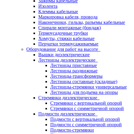
Зажимы кабельные
Изолента
Клеммы кабельные
Маркировка кабеля, провода
Наконечники, гильзы, разъемы кабельные
Спирали монтажные (бондаж)
Термоусадочные трубки
Хомуты, стяжки кабельные
Перчатки термоусаживаемые
Оборудование для работ на высоте
Вышки диэлектрические
Лестницы диэлектрические
Лестницы приставные
Лестницы раздвижные
Лестницы-трансформеры
Лестницы составные (складные)
Лестницы-стремянки универсальные
Лестницы для подъема на опоры
Стремянки диэлектрические
Стремянки с вертикальной опорой
Стремянки с симметричной опорой
Подмости диэлектрические
Подмости с вертикальной опорой
Подмости с симметричной опорой
Подмости-стремянки