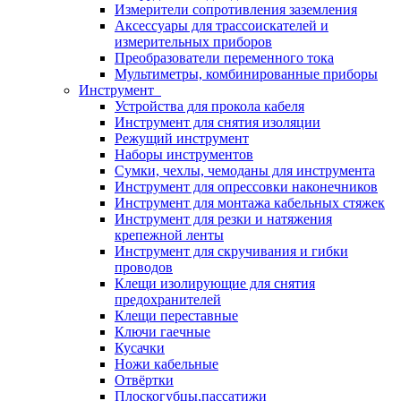
Измерители сопротивления заземления
Аксессуары для трассоискателей и
измерительных приборов
Преобразователи переменного тока
Мультиметры, комбинированные приборы
Инструмент
Устройства для прокола кабеля
Инструмент для снятия изоляции
Режущий инструмент
Наборы инструментов
Сумки, чехлы, чемоданы для инструмента
Инструмент для опрессовки наконечников
Инструмент для монтажа кабельных стяжек
Инструмент для резки и натяжения
крепежной ленты
Инструмент для скручивания и гибки
проводов
Клещи изолирующие для снятия
предохранителей
Клещи переставные
Ключи гаечные
Кусачки
Ножи кабельные
Отвёртки
Плоскогубцы,пассатижи