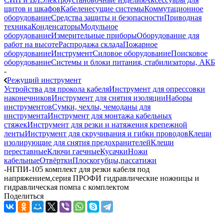
щитов и шкафов
Кабеленесущие системы
Коммутационное
оборудование
Средства защиты и безопасности
Приводная
техника
Конденсаторы
Модульное
оборудование
Измерительные приборы
Оборудование для
работ на высоте
Распродажа склада
Пожарное
оборудование
Инструмент
Силовое оборудование
Поисковое
оборудование
Системы и блоки питания, стабилизаторы, АКБ
-
Режущий инструмент
Устройства для прокола кабеля
Инструмент для опрессовки
наконечников
Инструмент для снятия изоляции
Наборы
инструментов
Сумки, чехлы, чемоданы для
инструмента
Инструмент для монтажа кабельных
стяжек
Инструмент для резки и натяжения крепежной
ленты
Инструмент для скручивания и гибки проводов
Клещи
изолирующие для снятия предохранителей
Клещи
переставные
Ключи гаечные
Кусачки
Ножи
кабельные
Отвёртки
Плоскогубцы,пассатижи
-
НГПИ-105 комплект для резки кабеля под
напряжением,серия ПРОФИ гидравлические ножницы и
гидравлическая помпа с комплектом
Поделиться