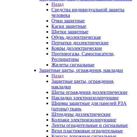
Назад
Средства индивидуальной защиты
человека
Очки защитные
Каски защитные
Щитки защитные
Обувь диэлектрическая
Перчатки диэлектрические
Ковры диэлектрические
Противогазы, Самоспасатели,
Респираторы
Жилеты сигнальные
Защитные щиты, ограждения, накладки
Назад
Защитные щиты, ограждения,
накладки
Щиты ограждения диэлектрические
Накладки электроизолирующие
Ширмы защитные для панелей РЗА
(шторы) ткань
Штендеры диэлектрические
Колпаки электроизолирующие
Ленты оградительные и сигнальные
Вехи пластиковые оградительные
Конусы дорожные сигнальные