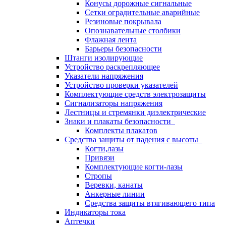
Конусы дорожные сигнальные
Сетки оградительные аварийные
Резиновые покрывала
Опознавательные столбики
Флажная лента
Барьеры безопасности
Штанги изолирующие
Устройство раскрепляющее
Указатели напряжения
Устройство проверки указателей
Комплектующие средств электрозащиты
Сигнализаторы напряжения
Лестницы и стремянки диэлектрические
Знаки и плакаты безопасности
Комплекты плакатов
Средства защиты от падения с высоты
Когти,лазы
Привязи
Комплектующие когти-лазы
Стропы
Веревки, канаты
Анкерные линии
Средства защиты втягивающего типа
Индикаторы тока
Аптечки