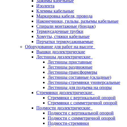
Зажимы кабельные
Изолента
Клеммы кабельные
Маркировка кабеля, провода
Наконечники, гильзы, разъемы кабельные
Спирали монтажные (бондаж)
Термоусадочные трубки
Хомуты, стяжки кабельные
Перчатки термоусаживаемые
Оборудование для работ на высоте
Вышки диэлектрические
Лестницы диэлектрические
Лестницы приставные
Лестницы раздвижные
Лестницы-трансформеры
Лестницы составные (складные)
Лестницы-стремянки универсальные
Лестницы для подъема на опоры
Стремянки диэлектрические
Стремянки с вертикальной опорой
Стремянки с симметричной опорой
Подмости диэлектрические
Подмости с вертикальной опорой
Подмости с симметричной опорой
Подмости-стремянки