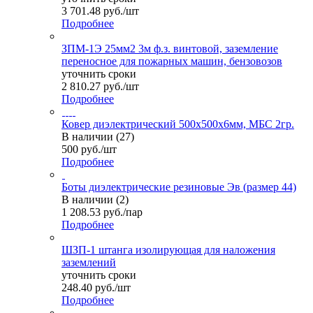
3 701.48
руб.
/шт
Подробнее
ЗПМ-1Э 25мм2 3м ф.з. винтовой, заземление
переносное для пожарных машин, бензовозов
уточнить сроки
2 810.27
руб.
/шт
Подробнее
Ковер диэлектрический 500х500х6мм, МБС 2гр.
В наличии (27)
500
руб.
/шт
Подробнее
Боты диэлектрические резиновые Эв (размер 44)
В наличии (2)
1 208.53
руб.
/пар
Подробнее
ШЗП-1 штанга изолирующая для наложения
заземлений
уточнить сроки
248.40
руб.
/шт
Подробнее