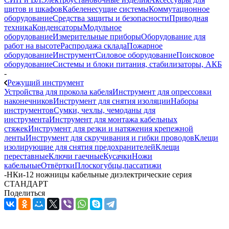
щитов и шкафов
Кабеленесущие системы
Коммутационное
оборудование
Средства защиты и безопасности
Приводная
техника
Конденсаторы
Модульное
оборудование
Измерительные приборы
Оборудование для
работ на высоте
Распродажа склада
Пожарное
оборудование
Инструмент
Силовое оборудование
Поисковое
оборудование
Системы и блоки питания, стабилизаторы, АКБ
-
Режущий инструмент
Устройства для прокола кабеля
Инструмент для опрессовки
наконечников
Инструмент для снятия изоляции
Наборы
инструментов
Сумки, чехлы, чемоданы для
инструмента
Инструмент для монтажа кабельных
стяжек
Инструмент для резки и натяжения крепежной
ленты
Инструмент для скручивания и гибки проводов
Клещи
изолирующие для снятия предохранителей
Клещи
переставные
Ключи гаечные
Кусачки
Ножи
кабельные
Отвёртки
Плоскогубцы,пассатижи
-
НКи-12 ножницы кабельные диэлектрические серия
СТАНДАРТ
Поделиться