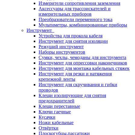
Измерители сопротивления заземления
Аксессуары для трассоискателей и
измерительных приборов
Преобразователи переменного тока
Мультиметры, комбинированные приборы
Инструмент
Устройства для прокола кабеля
Инструмент для снятия изоляции
Режущий инструмент
Наборы инструментов
Сумки, чехлы, чемоданы для инструмента
Инструмент для опрессовки наконечников
Инструмент для монтажа кабельных стяжек
Инструмент для резки и натяжения
крепежной ленты
Инструмент для скручивания и гибки
проводов
Клещи изолирующие для снятия
предохранителей
Клещи переставные
Ключи гаечные
Кусачки
Ножи кабельные
Отвёртки
Плоскогубцы,пассатижи