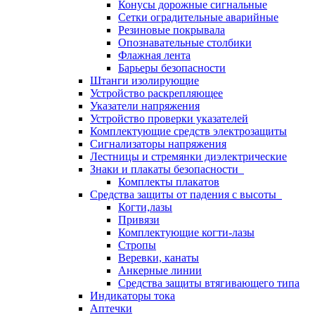
Конусы дорожные сигнальные
Сетки оградительные аварийные
Резиновые покрывала
Опознавательные столбики
Флажная лента
Барьеры безопасности
Штанги изолирующие
Устройство раскрепляющее
Указатели напряжения
Устройство проверки указателей
Комплектующие средств электрозащиты
Сигнализаторы напряжения
Лестницы и стремянки диэлектрические
Знаки и плакаты безопасности
Комплекты плакатов
Средства защиты от падения с высоты
Когти,лазы
Привязи
Комплектующие когти-лазы
Стропы
Веревки, канаты
Анкерные линии
Средства защиты втягивающего типа
Индикаторы тока
Аптечки