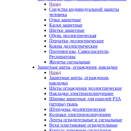
Назад
Средства индивидуальной защиты
человека
Очки защитные
Каски защитные
Щитки защитные
Обувь диэлектрическая
Перчатки диэлектрические
Ковры диэлектрические
Противогазы, Самоспасатели,
Респираторы
Жилеты сигнальные
Защитные щиты, ограждения, накладки
Назад
Защитные щиты, ограждения,
накладки
Щиты ограждения диэлектрические
Накладки электроизолирующие
Ширмы защитные для панелей РЗА
(шторы) ткань
Штендеры диэлектрические
Колпаки электроизолирующие
Ленты оградительные и сигнальные
Вехи пластиковые оградительные
Конусы дорожные сигнальные