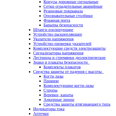
Конусы дорожные сигнальные
Сетки оградительные аварийные
Резиновые покрывала
Опознавательные столбики
Флажная лента
Барьеры безопасности
Штанги изолирующие
Устройство раскрепляющее
Указатели напряжения
Устройство проверки указателей
Комплектующие средств электрозащиты
Сигнализаторы напряжения
Лестницы и стремянки диэлектрические
Знаки и плакаты безопасности
Комплекты плакатов
Средства защиты от падения с высоты
Когти,лазы
Привязи
Комплектующие когти-лазы
Стропы
Веревки, канаты
Анкерные линии
Средства защиты втягивающего типа
Индикаторы тока
Аптечки