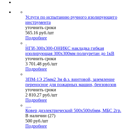
Услуги по испытанию ручного изолирующего
инструмента
уточнить сроки
565.16
руб.
/шт
Подробнее
НГИ-300х300-ОНИКС накладка гибкая
изолирующая 300х300мм полиуретан до 1кВ
уточнить сроки
3 701.48
руб.
/шт
Подробнее
ЗПМ-1Э 25мм2 3м ф.з. винтовой, заземление
переносное для пожарных машин, бензовозов
уточнить сроки
2 810.27
руб.
/шт
Подробнее
Ковер диэлектрический 500х500х6мм, МБС 2гр.
В наличии (27)
500
руб.
/шт
Подробнее