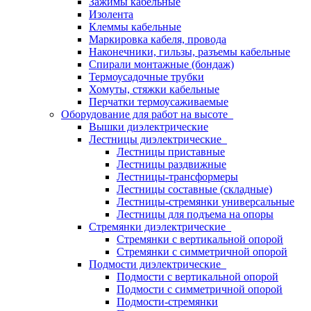
Зажимы кабельные
Изолента
Клеммы кабельные
Маркировка кабеля, провода
Наконечники, гильзы, разъемы кабельные
Спирали монтажные (бондаж)
Термоусадочные трубки
Хомуты, стяжки кабельные
Перчатки термоусаживаемые
Оборудование для работ на высоте
Вышки диэлектрические
Лестницы диэлектрические
Лестницы приставные
Лестницы раздвижные
Лестницы-трансформеры
Лестницы составные (складные)
Лестницы-стремянки универсальные
Лестницы для подъема на опоры
Стремянки диэлектрические
Стремянки с вертикальной опорой
Стремянки с симметричной опорой
Подмости диэлектрические
Подмости с вертикальной опорой
Подмости с симметричной опорой
Подмости-стремянки