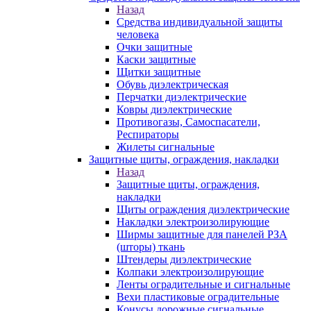
Назад
Средства индивидуальной защиты
человека
Очки защитные
Каски защитные
Щитки защитные
Обувь диэлектрическая
Перчатки диэлектрические
Ковры диэлектрические
Противогазы, Самоспасатели,
Респираторы
Жилеты сигнальные
Защитные щиты, ограждения, накладки
Назад
Защитные щиты, ограждения,
накладки
Щиты ограждения диэлектрические
Накладки электроизолирующие
Ширмы защитные для панелей РЗА
(шторы) ткань
Штендеры диэлектрические
Колпаки электроизолирующие
Ленты оградительные и сигнальные
Вехи пластиковые оградительные
Конусы дорожные сигнальные