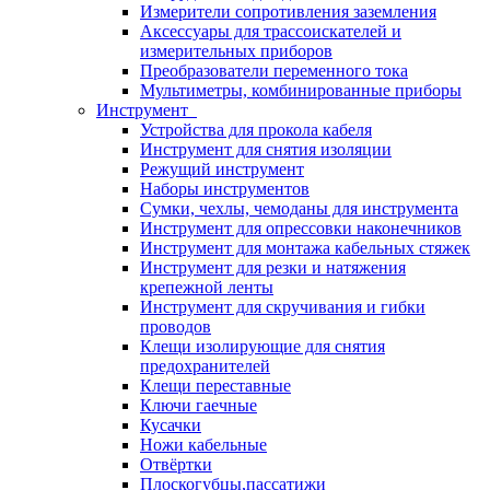
Измерители сопротивления заземления
Аксессуары для трассоискателей и
измерительных приборов
Преобразователи переменного тока
Мультиметры, комбинированные приборы
Инструмент
Устройства для прокола кабеля
Инструмент для снятия изоляции
Режущий инструмент
Наборы инструментов
Сумки, чехлы, чемоданы для инструмента
Инструмент для опрессовки наконечников
Инструмент для монтажа кабельных стяжек
Инструмент для резки и натяжения
крепежной ленты
Инструмент для скручивания и гибки
проводов
Клещи изолирующие для снятия
предохранителей
Клещи переставные
Ключи гаечные
Кусачки
Ножи кабельные
Отвёртки
Плоскогубцы,пассатижи