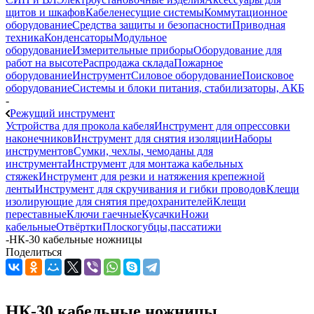
щитов и шкафов
Кабеленесущие системы
Коммутационное
оборудование
Средства защиты и безопасности
Приводная
техника
Конденсаторы
Модульное
оборудование
Измерительные приборы
Оборудование для
работ на высоте
Распродажа склада
Пожарное
оборудование
Инструмент
Силовое оборудование
Поисковое
оборудование
Системы и блоки питания, стабилизаторы, АКБ
-
Режущий инструмент
Устройства для прокола кабеля
Инструмент для опрессовки
наконечников
Инструмент для снятия изоляции
Наборы
инструментов
Сумки, чехлы, чемоданы для
инструмента
Инструмент для монтажа кабельных
стяжек
Инструмент для резки и натяжения крепежной
ленты
Инструмент для скручивания и гибки проводов
Клещи
изолирующие для снятия предохранителей
Клещи
переставные
Ключи гаечные
Кусачки
Ножи
кабельные
Отвёртки
Плоскогубцы,пассатижи
-
НК-30 кабельные ножницы
Поделиться
НК-30 кабельные ножницы