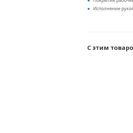
Покрытие рабоче
Исполнение рукоя
С этим товар
Услуги по
испытанию