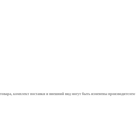
гибкая
винтовой,
500х500х6
изолирующая
заземление
2гр
300х300мм
переносное для
В нали
полиуретан до
пожарных
1кВ
машин,
бензовозов
уточнить сроки
уточнить сроки
3 701.48
руб.
/
2 810.27
руб.
/
шт
шт
500
руб
товара, комплект поставки и внешний вид могут быть изменены производителем 