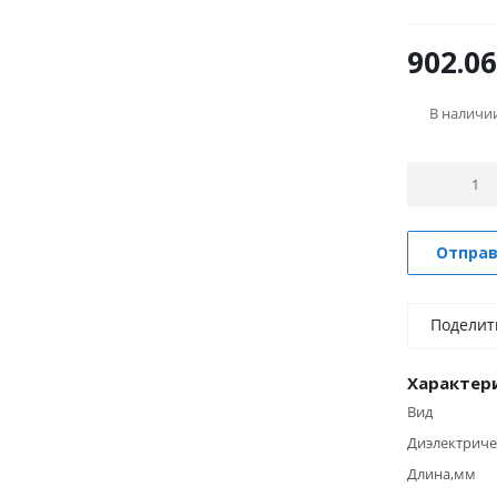
902.06
В наличи
Отправ
Поделит
Характер
Вид
Диэлектриче
Длина,мм