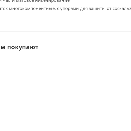
й части матовое никелирование
ток многокомпонентные, с упорами для защиты от соскаль
ом покупают
НГИ-300х300-
ЗПМ-1Э 25мм2
Ков
ОНИКС накладка
3м ф.з.
диэлектр