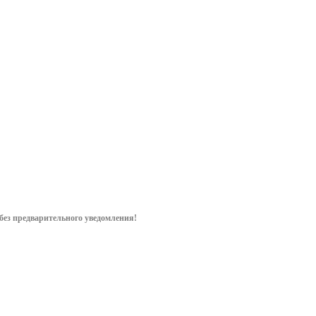
мм, МБС
резиновые Эв
для наложения
.
(размер 44)
заземлений
чии (27)
В наличии (2)
уточнить сроки
1 208.53
руб.
/
248.40
руб.
/
.
/шт
пар
шт
без предварительного уведом
ления!