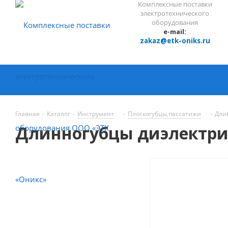
Комплексные поставки
электротехнического
оборудования
e-mail:
zakaz@etk-oniks.ru
Главная
-
Каталог
-
Инструмент
-
Плоскогубцы,пассатижи
-
Дли
Длинногубцы диэлектри