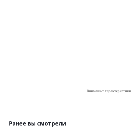
ручного
изолирующего
инструмента
уточнить сроки
565.16
руб.
/
шт
Внимание: характеристики 
Ранее вы смотрели