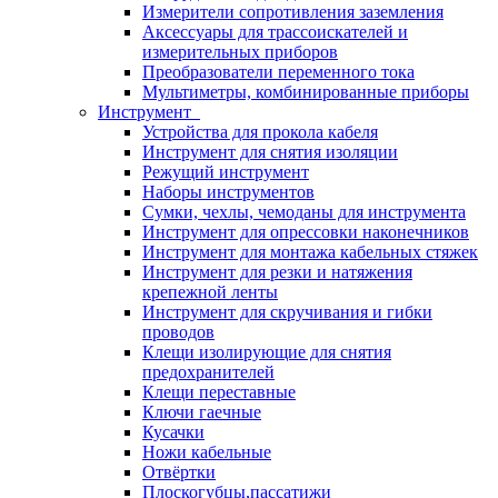
Измерители сопротивления заземления
Аксессуары для трассоискателей и
измерительных приборов
Преобразователи переменного тока
Мультиметры, комбинированные приборы
Инструмент
Устройства для прокола кабеля
Инструмент для снятия изоляции
Режущий инструмент
Наборы инструментов
Сумки, чехлы, чемоданы для инструмента
Инструмент для опрессовки наконечников
Инструмент для монтажа кабельных стяжек
Инструмент для резки и натяжения
крепежной ленты
Инструмент для скручивания и гибки
проводов
Клещи изолирующие для снятия
предохранителей
Клещи переставные
Ключи гаечные
Кусачки
Ножи кабельные
Отвёртки
Плоскогубцы,пассатижи