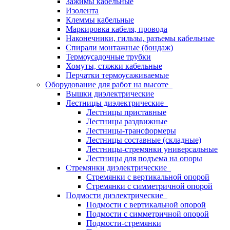
Зажимы кабельные
Изолента
Клеммы кабельные
Маркировка кабеля, провода
Наконечники, гильзы, разъемы кабельные
Спирали монтажные (бондаж)
Термоусадочные трубки
Хомуты, стяжки кабельные
Перчатки термоусаживаемые
Оборудование для работ на высоте
Вышки диэлектрические
Лестницы диэлектрические
Лестницы приставные
Лестницы раздвижные
Лестницы-трансформеры
Лестницы составные (складные)
Лестницы-стремянки универсальные
Лестницы для подъема на опоры
Стремянки диэлектрические
Стремянки с вертикальной опорой
Стремянки с симметричной опорой
Подмости диэлектрические
Подмости с вертикальной опорой
Подмости с симметричной опорой
Подмости-стремянки