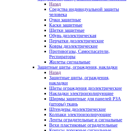
Назад
Средства индивидуальной защиты
человека
Очки защитные
Каски защитные
Щитки защитные
Обувь диэлектрическая
Перчатки диэлектрические
Ковры диэлектрические
Противогазы, Самоспасатели,
Респираторы
Жилеты сигнальные
Защитные щиты, ограждения, накладки
Назад
Защитные щиты, ограждения,
накладки
Щиты ограждения диэлектрические
Накладки электроизолирующие
Ширмы защитные для панелей РЗА
(шторы) ткань
Штендеры диэлектрические
Колпаки электроизолирующие
Ленты оградительные и сигнальные
Вехи пластиковые оградительные
Конусы дорожные сигнальные