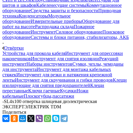
щитов и шкафов
Кабеленесущие системы
Коммутационное
оборудование
Средства защиты и безопасности
Приводная
техника
Конденсаторы
Модульное
оборудование
Измерительные приборы
Оборудование для
работ на высоте
Распродажа склада
Пожарное
оборудование
Инструмент
Силовое оборудование
Поисковое
оборудование
Системы и блоки питания, стабилизаторы, АКБ
-
Отвёртки
Устройства для прокола кабеля
Инструмент для опрессовки
наконечников
Инструмент для снятия изоляции
Режущий
инструмент
Наборы инструментов
Сумки, чехлы, чемоданы
для инструмента
Инструмент для монтажа кабельных
стяжек
Инструмент для резки и натяжения крепежной
ленты
Инструмент для скручивания и гибки проводов
Клещи
изолирующие для снятия предохранителей
Клещи
переставные
Ключи гаечные
Кусачки
Ножи
кабельные
Плоскогубцы,пассатижи
-
SL4x100 отвертка шлицевая диэлектрическая
ЭКСПЕРТЭЛЕКТРИК TDM
Поделиться