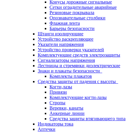
Конусы дорожные сигнальные
Сетки оградительные аварийные
Резиновые покрывала
Опознавательные столбики
Флажная лента
Барьеры безопасности
Штанги изолирующие
Устройство раскрепляющее
Указатели напряжения
Устройство проверки указателей
Комплектующие средств электрозащиты
Сигнализаторы напряжения
Лестницы и стремянки диэлектрические
Знаки и плакаты безопасности
Комплекты плакатов
Средства защиты от падения с высоты
Когти,лазы
Привязи
Комплектующие когти-лазы
Стропы
Веревки, канаты
Анкерные линии
Средства защиты втягивающего типа
Индикаторы тока
Аптечки