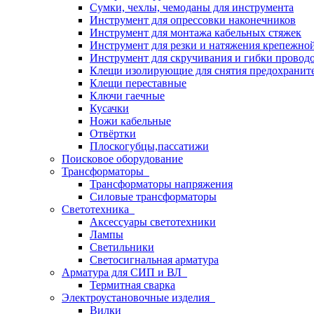
Сумки, чехлы, чемоданы для инструмента
Инструмент для опрессовки наконечников
Инструмент для монтажа кабельных стяжек
Инструмент для резки и натяжения крепежно
Инструмент для скручивания и гибки провод
Клещи изолирующие для снятия предохранит
Клещи переставные
Ключи гаечные
Кусачки
Ножи кабельные
Отвёртки
Плоскогубцы,пассатижи
Поисковое оборудование
Трансформаторы
Трансформаторы напряжения
Силовые трансформаторы
Светотехника
Аксессуары светотехники
Лампы
Светильники
Светосигнальная арматура
Арматура для СИП и ВЛ
Термитная сварка
Электроустановочные изделия
Вилки