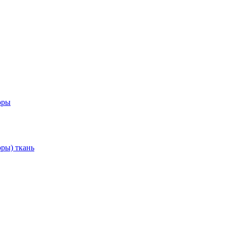
оры
ры) ткань