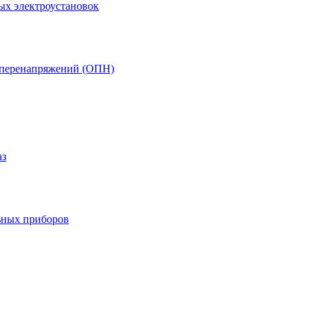
ых электроустановок
т перенапряжений (ОПН)
аз
ьных приборов