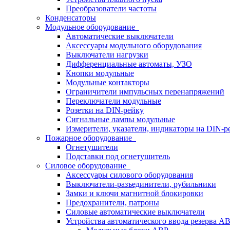
Преобразователи частоты
Конденсаторы
Модульное оборудование
Автоматические выключатели
Аксессуары модульного оборудования
Выключатели нагрузки
Дифференциальные автоматы, УЗО
Кнопки модульные
Модульные контакторы
Ограничители импульсных перенапряжений
Переключатели модульные
Розетки на DIN-рейку
Сигнальные лампы модульные
Измерители, указатели, индикаторы на DIN-р
Пожарное оборудование
Огнетушители
Подставки под огнетушитель
Силовое оборудование
Аксессуары силового оборудования
Выключатели-разъединители, рубильники
Замки и ключи магнитной блокировки
Предохранители, патроны
Силовые автоматические выключатели
Устройства автоматического ввода резерва 