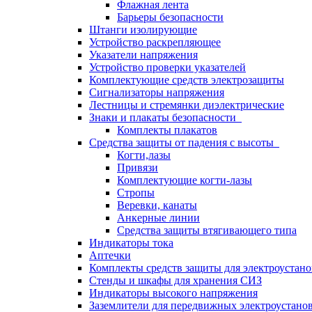
Флажная лента
Барьеры безопасности
Штанги изолирующие
Устройство раскрепляющее
Указатели напряжения
Устройство проверки указателей
Комплектующие средств электрозащиты
Сигнализаторы напряжения
Лестницы и стремянки диэлектрические
Знаки и плакаты безопасности
Комплекты плакатов
Средства защиты от падения с высоты
Когти,лазы
Привязи
Комплектующие когти-лазы
Стропы
Веревки, канаты
Анкерные линии
Средства защиты втягивающего типа
Индикаторы тока
Аптечки
Комплекты средств защиты для электроустан
Стенды и шкафы для хранения СИЗ
Индикаторы высокого напряжения
Заземлители для передвижных электроустано