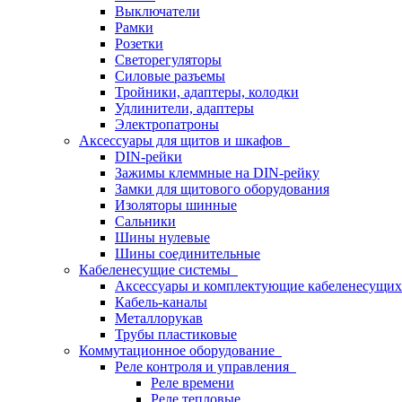
Выключатели
Рамки
Розетки
Светорегуляторы
Силовые разъемы
Тройники, адаптеры, колодки
Удлинители, адаптеры
Электропатроны
Аксессуары для щитов и шкафов
DIN-рейки
Зажимы клеммные на DIN-рейку
Замки для щитового оборудования
Изоляторы шинные
Сальники
Шины нулевые
Шины соединительные
Кабеленесущие системы
Аксессуары и комплектующие кабеленесущих
Кабель-каналы
Металлорукав
Трубы пластиковые
Коммутационное оборудование
Реле контроля и управления
Реле времени
Реле тепловые