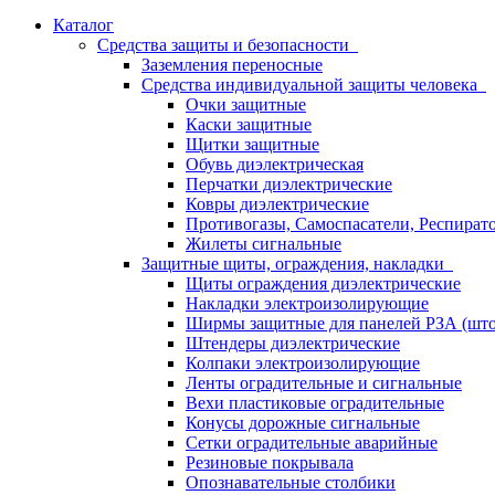
Каталог
Средства защиты и безопасности
Заземления переносные
Средства индивидуальной защиты человека
Очки защитные
Каски защитные
Щитки защитные
Обувь диэлектрическая
Перчатки диэлектрические
Ковры диэлектрические
Противогазы, Самоспасатели, Респират
Жилеты сигнальные
Защитные щиты, ограждения, накладки
Щиты ограждения диэлектрические
Накладки электроизолирующие
Ширмы защитные для панелей РЗА (што
Штендеры диэлектрические
Колпаки электроизолирующие
Ленты оградительные и сигнальные
Вехи пластиковые оградительные
Конусы дорожные сигнальные
Сетки оградительные аварийные
Резиновые покрывала
Опознавательные столбики