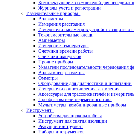
Комплектующие заземлителей для передвижн
Журналы учета и регистрации
Измерительные приборы
Вольтметры
Измерения расстояния
Измерители параметров устройств защиты о
Токоизмерительные клещи
Амперметры
Измерение температуры
Счетчики времени работы
Счетчики импульсов
Прочие приборы
Указатели последовательности чередования ф
Вольтамперфазометры
Омметры
Оборудование для диагностики и испытаний
Измерители сопротивления заземления
Аксессуары для трассоискателей и измерител
Преобразователи переменного тока
Мультиметры, комбинированные приборы
Инструмент
Устройства для прокола кабеля
Инструмент для снятия изоляции
Режущий инструмент
Наборы инструментов