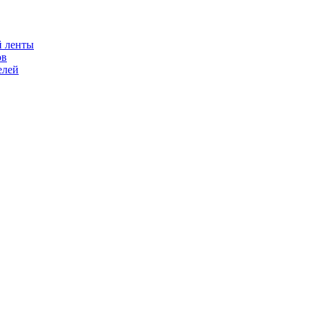
й ленты
ов
елей