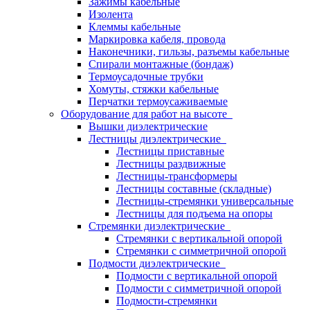
Зажимы кабельные
Изолента
Клеммы кабельные
Маркировка кабеля, провода
Наконечники, гильзы, разъемы кабельные
Спирали монтажные (бондаж)
Термоусадочные трубки
Хомуты, стяжки кабельные
Перчатки термоусаживаемые
Оборудование для работ на высоте
Вышки диэлектрические
Лестницы диэлектрические
Лестницы приставные
Лестницы раздвижные
Лестницы-трансформеры
Лестницы составные (складные)
Лестницы-стремянки универсальные
Лестницы для подъема на опоры
Стремянки диэлектрические
Стремянки с вертикальной опорой
Стремянки с симметричной опорой
Подмости диэлектрические
Подмости с вертикальной опорой
Подмости с симметричной опорой
Подмости-стремянки