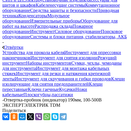
щитов и шкафов
Кабеленесущие системы
Коммутационное
оборудование
Средства защиты и безопасности
Приводная
техника
Конденсаторы
Модульное
оборудование
Измерительные приборы
Оборудование для
работ на высоте
Распродажа склада
Пожарное
оборудование
Инструмент
Силовое оборудование
Поисковое
оборудование
Системы и блоки питания, стабилизаторы, АКБ
-
Отвёртки
Устройства для прокола кабеля
Инструмент для опрессовки
наконечников
Инструмент для снятия изоляции
Режущий
инструмент
Наборы инструментов
Сумки, чехлы, чемоданы
для инструмента
Инструмент для монтажа кабельных
стяжек
Инструмент для резки и натяжения крепежной
ленты
Инструмент для скручивания и гибки проводов
Клещи
изолирующие для снятия предохранителей
Клещи
переставные
Ключи гаечные
Кусачки
Ножи
кабельные
Плоскогубцы,пассатижи
-
Отвертка-пробник (индикатор) 190мм, 100-500В
ЭКСПЕРТЭЛЕКТРИК TDM
Поделиться