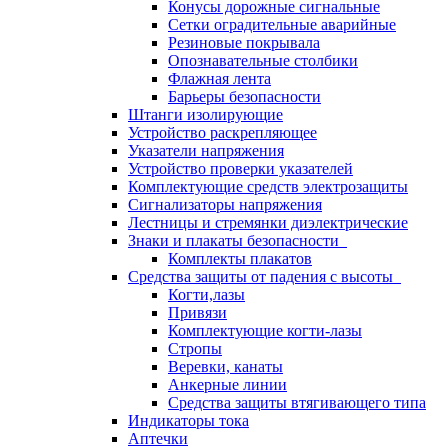
Конусы дорожные сигнальные
Сетки оградительные аварийные
Резиновые покрывала
Опознавательные столбики
Флажная лента
Барьеры безопасности
Штанги изолирующие
Устройство раскрепляющее
Указатели напряжения
Устройство проверки указателей
Комплектующие средств электрозащиты
Сигнализаторы напряжения
Лестницы и стремянки диэлектрические
Знаки и плакаты безопасности
Комплекты плакатов
Средства защиты от падения с высоты
Когти,лазы
Привязи
Комплектующие когти-лазы
Стропы
Веревки, канаты
Анкерные линии
Средства защиты втягивающего типа
Индикаторы тока
Аптечки