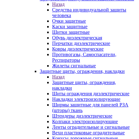
Назад
Средства индивидуальной защиты
человека
Очки защитные
Каски защитные
Щитки защитные
Обувь диэлектрическая
Перчатки диэлектрические
Ковры диэлектрические
Противогазы, Самоспасатели,
Респираторы
Жилеты сигнальные
Защитные щиты, ограждения, накладки
Назад
Защитные щиты, ограждения,
накладки
Щиты ограждения диэлектрические
Накладки электроизолирующие
Ширмы защитные для панелей РЗА
(шторы) ткань
Штендеры диэлектрические
Колпаки электроизолирующие
Ленты оградительные и сигнальные
Вехи пластиковые оградительные
Конусы дорожные сигнальные