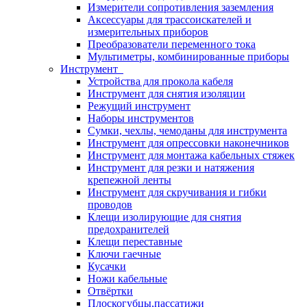
Измерители сопротивления заземления
Аксессуары для трассоискателей и
измерительных приборов
Преобразователи переменного тока
Мультиметры, комбинированные приборы
Инструмент
Устройства для прокола кабеля
Инструмент для снятия изоляции
Режущий инструмент
Наборы инструментов
Сумки, чехлы, чемоданы для инструмента
Инструмент для опрессовки наконечников
Инструмент для монтажа кабельных стяжек
Инструмент для резки и натяжения
крепежной ленты
Инструмент для скручивания и гибки
проводов
Клещи изолирующие для снятия
предохранителей
Клещи переставные
Ключи гаечные
Кусачки
Ножи кабельные
Отвёртки
Плоскогубцы,пассатижи