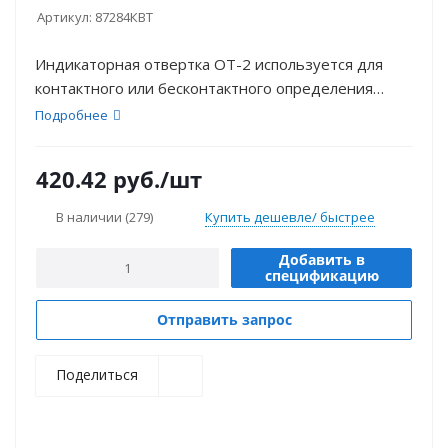
Артикул:
87284КВТ
Индикаторная отвертка ОТ-2 используется для
контактного или бесконтактного определения
наличия переменного напряжения в диапазоне от
Подробнее
100 до 500 В.
420.42
руб.
/шт
В наличии
(279)
Купить дешевле/ быстрее
Добавить в
спецификацию
Отправить запрос
Поделиться