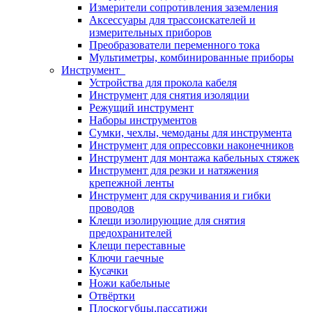
Измерители сопротивления заземления
Аксессуары для трассоискателей и
измерительных приборов
Преобразователи переменного тока
Мультиметры, комбинированные приборы
Инструмент
Устройства для прокола кабеля
Инструмент для снятия изоляции
Режущий инструмент
Наборы инструментов
Сумки, чехлы, чемоданы для инструмента
Инструмент для опрессовки наконечников
Инструмент для монтажа кабельных стяжек
Инструмент для резки и натяжения
крепежной ленты
Инструмент для скручивания и гибки
проводов
Клещи изолирующие для снятия
предохранителей
Клещи переставные
Ключи гаечные
Кусачки
Ножи кабельные
Отвёртки
Плоскогубцы,пассатижи