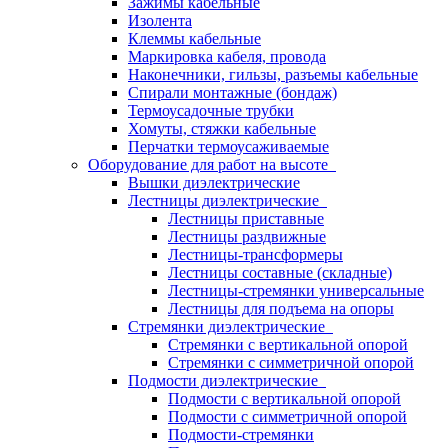
Зажимы кабельные
Изолента
Клеммы кабельные
Маркировка кабеля, провода
Наконечники, гильзы, разъемы кабельные
Спирали монтажные (бондаж)
Термоусадочные трубки
Хомуты, стяжки кабельные
Перчатки термоусаживаемые
Оборудование для работ на высоте
Вышки диэлектрические
Лестницы диэлектрические
Лестницы приставные
Лестницы раздвижные
Лестницы-трансформеры
Лестницы составные (складные)
Лестницы-стремянки универсальные
Лестницы для подъема на опоры
Стремянки диэлектрические
Стремянки с вертикальной опорой
Стремянки с симметричной опорой
Подмости диэлектрические
Подмости с вертикальной опорой
Подмости с симметричной опорой
Подмости-стремянки