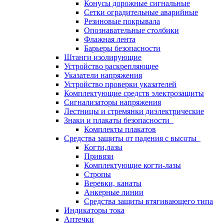
Конусы дорожные сигнальные
Сетки оградительные аварийные
Резиновые покрывала
Опознавательные столбики
Флажная лента
Барьеры безопасности
Штанги изолирующие
Устройство раскрепляющее
Указатели напряжения
Устройство проверки указателей
Комплектующие средств электрозащиты
Сигнализаторы напряжения
Лестницы и стремянки диэлектрические
Знаки и плакаты безопасности
Комплекты плакатов
Средства защиты от падения с высоты
Когти,лазы
Привязи
Комплектующие когти-лазы
Стропы
Веревки, канаты
Анкерные линии
Средства защиты втягивающего типа
Индикаторы тока
Аптечки