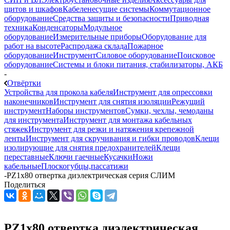
щитов и шкафов
Кабеленесущие системы
Коммутационное
оборудование
Средства защиты и безопасности
Приводная
техника
Конденсаторы
Модульное
оборудование
Измерительные приборы
Оборудование для
работ на высоте
Распродажа склада
Пожарное
оборудование
Инструмент
Силовое оборудование
Поисковое
оборудование
Системы и блоки питания, стабилизаторы, АКБ
-
Отвёртки
Устройства для прокола кабеля
Инструмент для опрессовки
наконечников
Инструмент для снятия изоляции
Режущий
инструмент
Наборы инструментов
Сумки, чехлы, чемоданы
для инструмента
Инструмент для монтажа кабельных
стяжек
Инструмент для резки и натяжения крепежной
ленты
Инструмент для скручивания и гибки проводов
Клещи
изолирующие для снятия предохранителей
Клещи
переставные
Ключи гаечные
Кусачки
Ножи
кабельные
Плоскогубцы,пассатижи
-
PZ1x80 отвертка диэлектрическая серия СЛИМ
Поделиться
PZ1x80 отвертка диэлектрическая