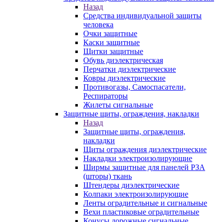
Назад
Средства индивидуальной защиты
человека
Очки защитные
Каски защитные
Щитки защитные
Обувь диэлектрическая
Перчатки диэлектрические
Ковры диэлектрические
Противогазы, Самоспасатели,
Респираторы
Жилеты сигнальные
Защитные щиты, ограждения, накладки
Назад
Защитные щиты, ограждения,
накладки
Щиты ограждения диэлектрические
Накладки электроизолирующие
Ширмы защитные для панелей РЗА
(шторы) ткань
Штендеры диэлектрические
Колпаки электроизолирующие
Ленты оградительные и сигнальные
Вехи пластиковые оградительные
Конусы дорожные сигнальные