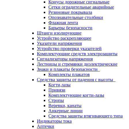
Конусы дорожные сигнальные
Сетки оградительные аварийные
Резиновые покрывала
Опознавательные столбики
Флажная лента
Барьеры безопасности
Штанги изолирующие
Устройство раскрепляющее
Указатели напряжения
Устройство проверки указателей
Комплектующие средств электрозащиты
Сигнализаторы напряжения
Лестницы и стремянки диэлектрические
Знаки и плакаты безопасности
Комплекты плакатов
Средства защиты от падения с высоты
Когти,лазы
Привязи
Комплектующие когти-лазы
Стропы
Веревки, канаты
Анкерные линии
Средства защиты втягивающего типа
Индикаторы тока
Аптечки