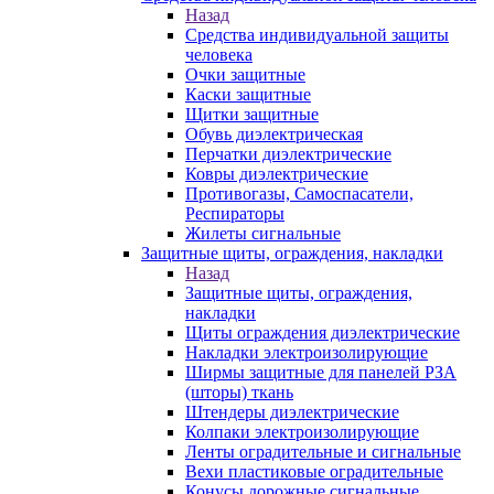
Назад
Средства индивидуальной защиты
человека
Очки защитные
Каски защитные
Щитки защитные
Обувь диэлектрическая
Перчатки диэлектрические
Ковры диэлектрические
Противогазы, Самоспасатели,
Респираторы
Жилеты сигнальные
Защитные щиты, ограждения, накладки
Назад
Защитные щиты, ограждения,
накладки
Щиты ограждения диэлектрические
Накладки электроизолирующие
Ширмы защитные для панелей РЗА
(шторы) ткань
Штендеры диэлектрические
Колпаки электроизолирующие
Ленты оградительные и сигнальные
Вехи пластиковые оградительные
Конусы дорожные сигнальные