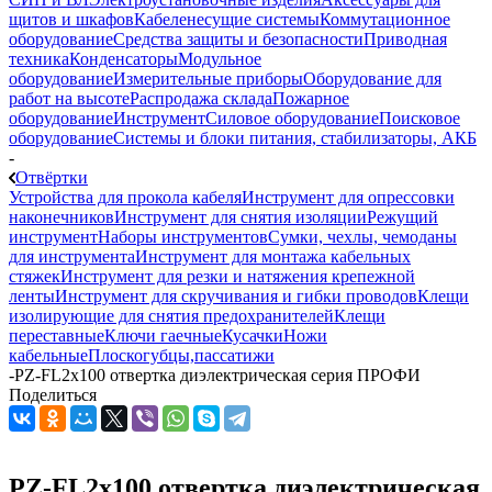
щитов и шкафов
Кабеленесущие системы
Коммутационное
оборудование
Средства защиты и безопасности
Приводная
техника
Конденсаторы
Модульное
оборудование
Измерительные приборы
Оборудование для
работ на высоте
Распродажа склада
Пожарное
оборудование
Инструмент
Силовое оборудование
Поисковое
оборудование
Системы и блоки питания, стабилизаторы, АКБ
-
Отвёртки
Устройства для прокола кабеля
Инструмент для опрессовки
наконечников
Инструмент для снятия изоляции
Режущий
инструмент
Наборы инструментов
Сумки, чехлы, чемоданы
для инструмента
Инструмент для монтажа кабельных
стяжек
Инструмент для резки и натяжения крепежной
ленты
Инструмент для скручивания и гибки проводов
Клещи
изолирующие для снятия предохранителей
Клещи
переставные
Ключи гаечные
Кусачки
Ножи
кабельные
Плоскогубцы,пассатижи
-
PZ-FL2х100 отвертка диэлектрическая серия ПРОФИ
Поделиться
PZ-FL2х100 отвертка диэлектрическая