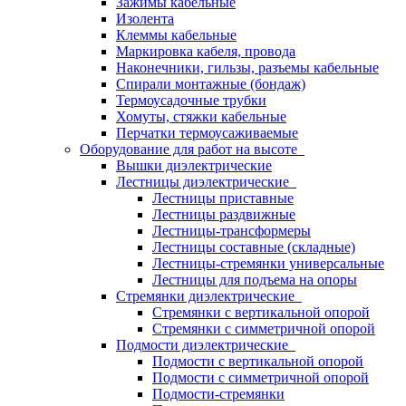
Зажимы кабельные
Изолента
Клеммы кабельные
Маркировка кабеля, провода
Наконечники, гильзы, разъемы кабельные
Спирали монтажные (бондаж)
Термоусадочные трубки
Хомуты, стяжки кабельные
Перчатки термоусаживаемые
Оборудование для работ на высоте
Вышки диэлектрические
Лестницы диэлектрические
Лестницы приставные
Лестницы раздвижные
Лестницы-трансформеры
Лестницы составные (складные)
Лестницы-стремянки универсальные
Лестницы для подъема на опоры
Стремянки диэлектрические
Стремянки с вертикальной опорой
Стремянки с симметричной опорой
Подмости диэлектрические
Подмости с вертикальной опорой
Подмости с симметричной опорой
Подмости-стремянки