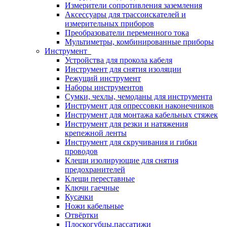
Измерители сопротивления заземления
Аксессуары для трассоискателей и
измерительных приборов
Преобразователи переменного тока
Мультиметры, комбинированные приборы
Инструмент
Устройства для прокола кабеля
Инструмент для снятия изоляции
Режущий инструмент
Наборы инструментов
Сумки, чехлы, чемоданы для инструмента
Инструмент для опрессовки наконечников
Инструмент для монтажа кабельных стяжек
Инструмент для резки и натяжения
крепежной ленты
Инструмент для скручивания и гибки
проводов
Клещи изолирующие для снятия
предохранителей
Клещи переставные
Ключи гаечные
Кусачки
Ножи кабельные
Отвёртки
Плоскогубцы,пассатижи