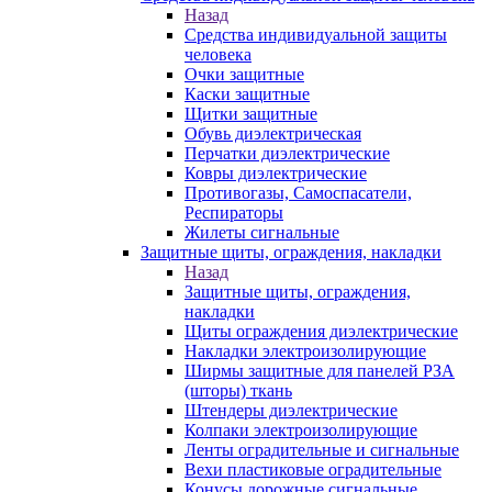
Назад
Средства индивидуальной защиты
человека
Очки защитные
Каски защитные
Щитки защитные
Обувь диэлектрическая
Перчатки диэлектрические
Ковры диэлектрические
Противогазы, Самоспасатели,
Респираторы
Жилеты сигнальные
Защитные щиты, ограждения, накладки
Назад
Защитные щиты, ограждения,
накладки
Щиты ограждения диэлектрические
Накладки электроизолирующие
Ширмы защитные для панелей РЗА
(шторы) ткань
Штендеры диэлектрические
Колпаки электроизолирующие
Ленты оградительные и сигнальные
Вехи пластиковые оградительные
Конусы дорожные сигнальные