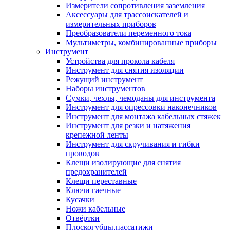
Измерители сопротивления заземления
Аксессуары для трассоискателей и
измерительных приборов
Преобразователи переменного тока
Мультиметры, комбинированные приборы
Инструмент
Устройства для прокола кабеля
Инструмент для снятия изоляции
Режущий инструмент
Наборы инструментов
Сумки, чехлы, чемоданы для инструмента
Инструмент для опрессовки наконечников
Инструмент для монтажа кабельных стяжек
Инструмент для резки и натяжения
крепежной ленты
Инструмент для скручивания и гибки
проводов
Клещи изолирующие для снятия
предохранителей
Клещи переставные
Ключи гаечные
Кусачки
Ножи кабельные
Отвёртки
Плоскогубцы,пассатижи