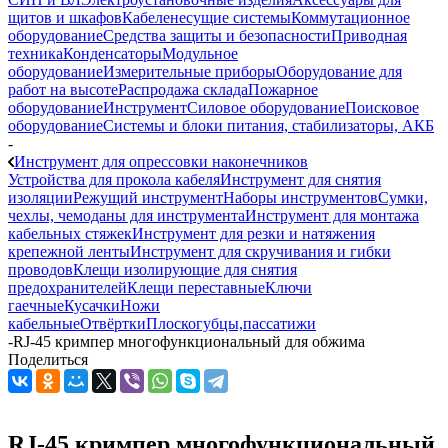
щитов и шкафов
Кабеленесущие системы
Коммутационное
оборудование
Средства защиты и безопасности
Приводная
техника
Конденсаторы
Модульное
оборудование
Измерительные приборы
Оборудование для
работ на высоте
Распродажа склада
Пожарное
оборудование
Инструмент
Силовое оборудование
Поисковое
оборудование
Системы и блоки питания, стабилизаторы, АКБ
-
Инструмент для опрессовки наконечников
Устройства для прокола кабеля
Инструмент для снятия
изоляции
Режущий инструмент
Наборы инструментов
Сумки,
чехлы, чемоданы для инструмента
Инструмент для монтажа
кабельных стяжек
Инструмент для резки и натяжения
крепежной ленты
Инструмент для скручивания и гибки
проводов
Клещи изолирующие для снятия
предохранителей
Клещи переставные
Ключи
гаечные
Кусачки
Ножи
кабельные
Отвёртки
Плоскогубцы,пассатижи
-
RJ-45 кримпер многофункциональный для обжима
Поделиться
RJ-45 кримпер многофункциональный