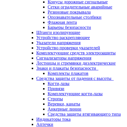
Конусы дорожные сигнальные
Сетки оградительные аварийные
Резиновые покрывала
Опознавательные столбики
Флажная лента
Барьеры безопасности
Штанги изолирующие
Устройство раскрепляющее
Указатели напряжения
Устройство проверки указателей
Комплектующие средств электрозащиты
Сигнализаторы напряжения
Лестницы и стремянки диэлектрические
Знаки и плакаты безопасности
Комплекты плакатов
Средства защиты от падения с высоты
Когти,лазы
Привязи
Комплектующие когти-лазы
Стропы
Веревки, канаты
Анкерные линии
Средства защиты втягивающего типа
Индикаторы тока
Аптечки