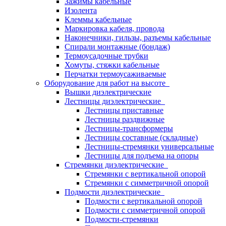
Зажимы кабельные
Изолента
Клеммы кабельные
Маркировка кабеля, провода
Наконечники, гильзы, разъемы кабельные
Спирали монтажные (бондаж)
Термоусадочные трубки
Хомуты, стяжки кабельные
Перчатки термоусаживаемые
Оборудование для работ на высоте
Вышки диэлектрические
Лестницы диэлектрические
Лестницы приставные
Лестницы раздвижные
Лестницы-трансформеры
Лестницы составные (складные)
Лестницы-стремянки универсальные
Лестницы для подъема на опоры
Стремянки диэлектрические
Стремянки с вертикальной опорой
Стремянки с симметричной опорой
Подмости диэлектрические
Подмости с вертикальной опорой
Подмости с симметричной опорой
Подмости-стремянки