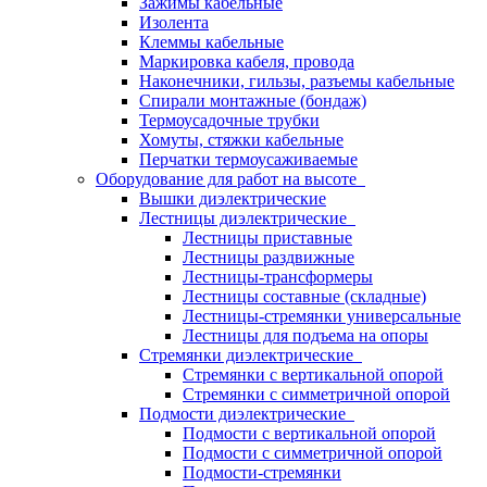
Зажимы кабельные
Изолента
Клеммы кабельные
Маркировка кабеля, провода
Наконечники, гильзы, разъемы кабельные
Спирали монтажные (бондаж)
Термоусадочные трубки
Хомуты, стяжки кабельные
Перчатки термоусаживаемые
Оборудование для работ на высоте
Вышки диэлектрические
Лестницы диэлектрические
Лестницы приставные
Лестницы раздвижные
Лестницы-трансформеры
Лестницы составные (складные)
Лестницы-стремянки универсальные
Лестницы для подъема на опоры
Стремянки диэлектрические
Стремянки с вертикальной опорой
Стремянки с симметричной опорой
Подмости диэлектрические
Подмости с вертикальной опорой
Подмости с симметричной опорой
Подмости-стремянки