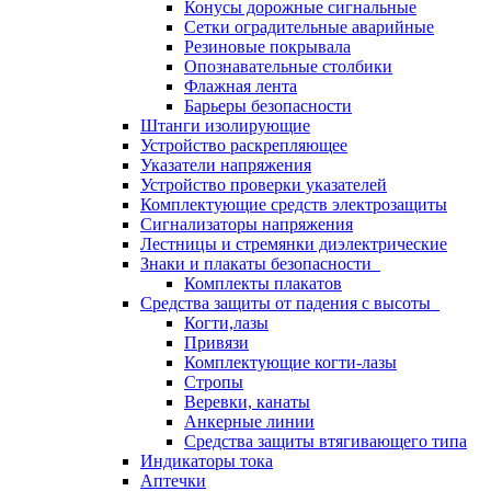
Конусы дорожные сигнальные
Сетки оградительные аварийные
Резиновые покрывала
Опознавательные столбики
Флажная лента
Барьеры безопасности
Штанги изолирующие
Устройство раскрепляющее
Указатели напряжения
Устройство проверки указателей
Комплектующие средств электрозащиты
Сигнализаторы напряжения
Лестницы и стремянки диэлектрические
Знаки и плакаты безопасности
Комплекты плакатов
Средства защиты от падения с высоты
Когти,лазы
Привязи
Комплектующие когти-лазы
Стропы
Веревки, канаты
Анкерные линии
Средства защиты втягивающего типа
Индикаторы тока
Аптечки