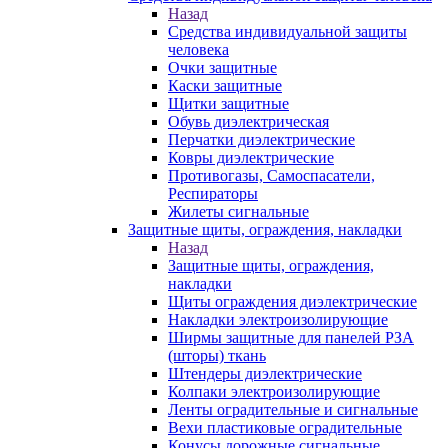
Назад
Средства индивидуальной защиты
человека
Очки защитные
Каски защитные
Щитки защитные
Обувь диэлектрическая
Перчатки диэлектрические
Ковры диэлектрические
Противогазы, Самоспасатели,
Респираторы
Жилеты сигнальные
Защитные щиты, ограждения, накладки
Назад
Защитные щиты, ограждения,
накладки
Щиты ограждения диэлектрические
Накладки электроизолирующие
Ширмы защитные для панелей РЗА
(шторы) ткань
Штендеры диэлектрические
Колпаки электроизолирующие
Ленты оградительные и сигнальные
Вехи пластиковые оградительные
Конусы дорожные сигнальные