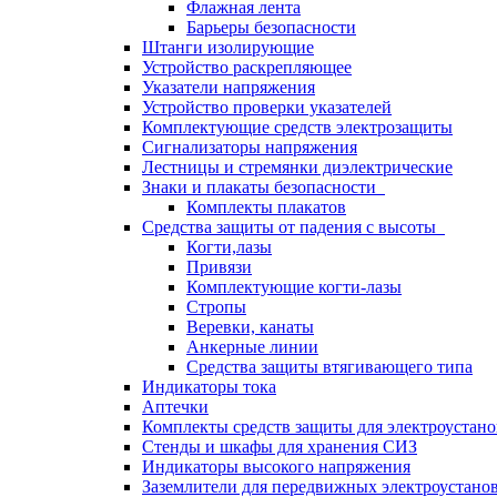
Флажная лента
Барьеры безопасности
Штанги изолирующие
Устройство раскрепляющее
Указатели напряжения
Устройство проверки указателей
Комплектующие средств электрозащиты
Сигнализаторы напряжения
Лестницы и стремянки диэлектрические
Знаки и плакаты безопасности
Комплекты плакатов
Средства защиты от падения с высоты
Когти,лазы
Привязи
Комплектующие когти-лазы
Стропы
Веревки, канаты
Анкерные линии
Средства защиты втягивающего типа
Индикаторы тока
Аптечки
Комплекты средств защиты для электроустан
Стенды и шкафы для хранения СИЗ
Индикаторы высокого напряжения
Заземлители для передвижных электроустано