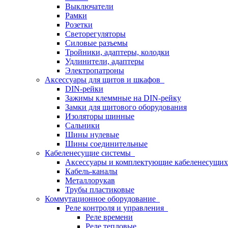
Выключатели
Рамки
Розетки
Светорегуляторы
Силовые разъемы
Тройники, адаптеры, колодки
Удлинители, адаптеры
Электропатроны
Аксессуары для щитов и шкафов
DIN-рейки
Зажимы клеммные на DIN-рейку
Замки для щитового оборудования
Изоляторы шинные
Сальники
Шины нулевые
Шины соединительные
Кабеленесущие системы
Аксессуары и комплектующие кабеленесущих
Кабель-каналы
Металлорукав
Трубы пластиковые
Коммутационное оборудование
Реле контроля и управления
Реле времени
Реле тепловые