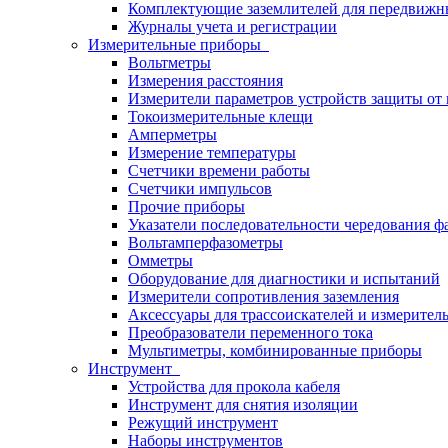
Комплектующие заземлителей для передвижн
Журналы учета и регистрации
Измерительные приборы
Вольтметры
Измерения расстояния
Измерители параметров устройств защиты о
Токоизмерительные клещи
Амперметры
Измерение температуры
Счетчики времени работы
Счетчики импульсов
Прочие приборы
Указатели последовательности чередования ф
Вольтамперфазометры
Омметры
Оборудование для диагностики и испытаний
Измерители сопротивления заземления
Аксессуары для трассоискателей и измерител
Преобразователи переменного тока
Мультиметры, комбинированные приборы
Инструмент
Устройства для прокола кабеля
Инструмент для снятия изоляции
Режущий инструмент
Наборы инструментов