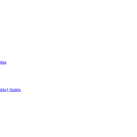
оры
ры) ткань