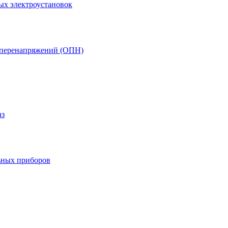
ых электроустановок
т перенапряжений (ОПН)
аз
ьных приборов