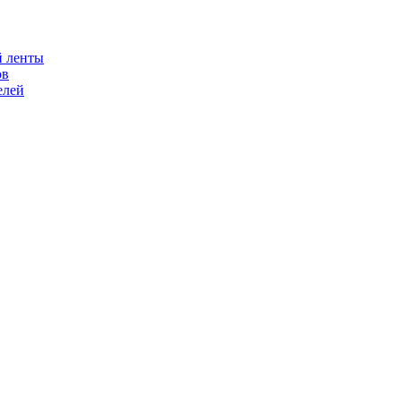
й ленты
ов
елей