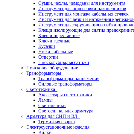
Сумки, чехлы, чемоданы для инструмента
Инструмент для опрессовки наконечников
Инструмент для монтажа кабельных стяжек
Инструмент для резки и натяжения крепежно
Инструмент для скручивания и гибки провод
Клещи изолирующие для снятия предохранит
Клещи переставные
Ключи гаечные
Кусачки
Ножи кабельные
Отвёртки
Плоскогубцы,пассатижи
Поисковое оборудование
Трансформаторы
Трансформаторы напряжения
Силовые трансформаторы
Светотехника
Аксессуары светотехники
Лампы
Светильники
Светосигнальная арматура
Арматура для СИП и ВЛ
Термитная сварка
Электроустановочные изделия
Вилки