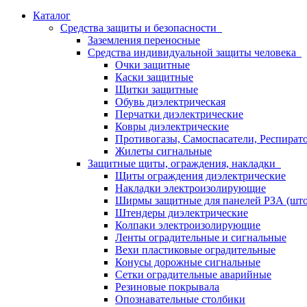
Каталог
Средства защиты и безопасности
Заземления переносные
Средства индивидуальной защиты человека
Очки защитные
Каски защитные
Щитки защитные
Обувь диэлектрическая
Перчатки диэлектрические
Ковры диэлектрические
Противогазы, Самоспасатели, Респират
Жилеты сигнальные
Защитные щиты, ограждения, накладки
Щиты ограждения диэлектрические
Накладки электроизолирующие
Ширмы защитные для панелей РЗА (што
Штендеры диэлектрические
Колпаки электроизолирующие
Ленты оградительные и сигнальные
Вехи пластиковые оградительные
Конусы дорожные сигнальные
Сетки оградительные аварийные
Резиновые покрывала
Опознавательные столбики