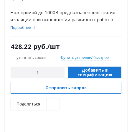
Нож прямой до 1000В предназначен для снятия
изоляции при выполнении различных работ в
электроустановках напряжением до 1000В
Подробнее
переменного и 1500В постоянного тока.
428.22
руб.
/шт
уточнить сроки
Купить дешевле/ быстрее
Добавить в
спецификацию
Отправить запрос
Поделиться