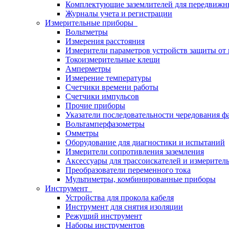
Комплектующие заземлителей для передвижн
Журналы учета и регистрации
Измерительные приборы
Вольтметры
Измерения расстояния
Измерители параметров устройств защиты о
Токоизмерительные клещи
Амперметры
Измерение температуры
Счетчики времени работы
Счетчики импульсов
Прочие приборы
Указатели последовательности чередования ф
Вольтамперфазометры
Омметры
Оборудование для диагностики и испытаний
Измерители сопротивления заземления
Аксессуары для трассоискателей и измерител
Преобразователи переменного тока
Мультиметры, комбинированные приборы
Инструмент
Устройства для прокола кабеля
Инструмент для снятия изоляции
Режущий инструмент
Наборы инструментов