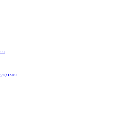
оры
ры) ткань