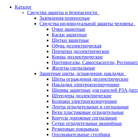
Каталог
Средства защиты и безопасности
Заземления переносные
Средства индивидуальной защиты человека
Очки защитные
Каски защитные
Щитки защитные
Обувь диэлектрическая
Перчатки диэлектрические
Ковры диэлектрические
Противогазы, Самоспасатели, Респират
Жилеты сигнальные
Защитные щиты, ограждения, накладки
Щиты ограждения диэлектрические
Накладки электроизолирующие
Ширмы защитные для панелей РЗА (што
Штендеры диэлектрические
Колпаки электроизолирующие
Ленты оградительные и сигнальные
Вехи пластиковые оградительные
Конусы дорожные сигнальные
Сетки оградительные аварийные
Резиновые покрывала
Опознавательные столбики