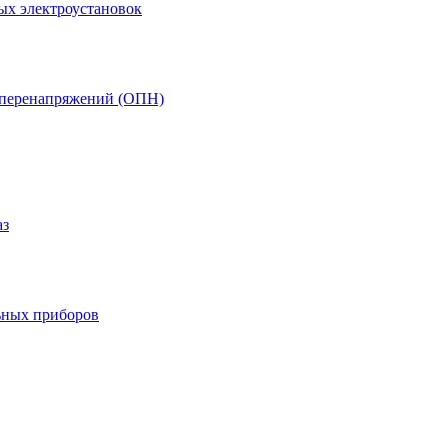
ых электроустановок
т перенапряжений (ОПН)
аз
ьных приборов