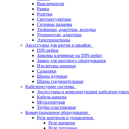
Выключатели
Рамки
Розетки
Светорегуляторы
Силовые разъемы
Тройники, адаптеры, колодки
Удлинители, адаптеры
Электропатроны
Аксессуары для щитов и шкафов
DIN-рейки
Зажимы клеммные на DIN-рейку
Замки для щитового оборудования
Изоляторы шинные
Сальники
Шины нулевые
Шины соединительные
Кабеленесущие системы
Аксессуары и комплектующие кабеленесущих
Кабель-каналы
Металлорукав
Трубы пластиковые
Коммутационное оборудование
Реле контроля и управления
Реле времени
Реле тепловые