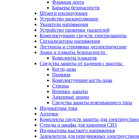
Флажная лента
Барьеры безопасности
Штанги изолирующие
Устройство раскрепляющее
Указатели напряжения
Устройство проверки указателей
Комплектующие средств электрозащиты
Сигнализаторы напряжения
Лестницы и стремянки диэлектрические
Знаки и плакаты безопасности
Комплекты плакатов
Средства защиты от падения с высоты
Когти,лазы
Привязи
Комплектующие когти-лазы
Стропы
Веревки, канаты
Анкерные линии
Средства защиты втягивающего типа
Индикаторы тока
Аптечки
Комплекты средств защиты для электроустан
Стенды и шкафы для хранения СИЗ
Индикаторы высокого напряжения
Заземлители для передвижных электроустано