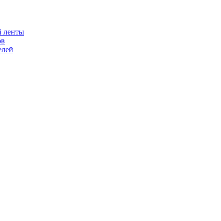
й ленты
ов
елей