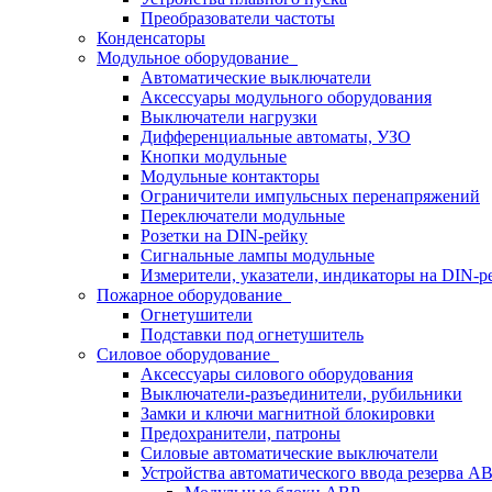
Преобразователи частоты
Конденсаторы
Модульное оборудование
Автоматические выключатели
Аксессуары модульного оборудования
Выключатели нагрузки
Дифференциальные автоматы, УЗО
Кнопки модульные
Модульные контакторы
Ограничители импульсных перенапряжений
Переключатели модульные
Розетки на DIN-рейку
Сигнальные лампы модульные
Измерители, указатели, индикаторы на DIN-р
Пожарное оборудование
Огнетушители
Подставки под огнетушитель
Силовое оборудование
Аксессуары силового оборудования
Выключатели-разъединители, рубильники
Замки и ключи магнитной блокировки
Предохранители, патроны
Силовые автоматические выключатели
Устройства автоматического ввода резерва 