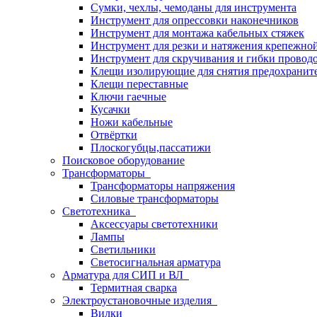
Сумки, чехлы, чемоданы для инструмента
Инструмент для опрессовки наконечников
Инструмент для монтажа кабельных стяжек
Инструмент для резки и натяжения крепежно
Инструмент для скручивания и гибки провод
Клещи изолирующие для снятия предохранит
Клещи переставные
Ключи гаечные
Кусачки
Ножи кабельные
Отвёртки
Плоскогубцы,пассатижи
Поисковое оборудование
Трансформаторы
Трансформаторы напряжения
Силовые трансформаторы
Светотехника
Аксессуары светотехники
Лампы
Светильники
Светосигнальная арматура
Арматура для СИП и ВЛ
Термитная сварка
Электроустановочные изделия
Вилки