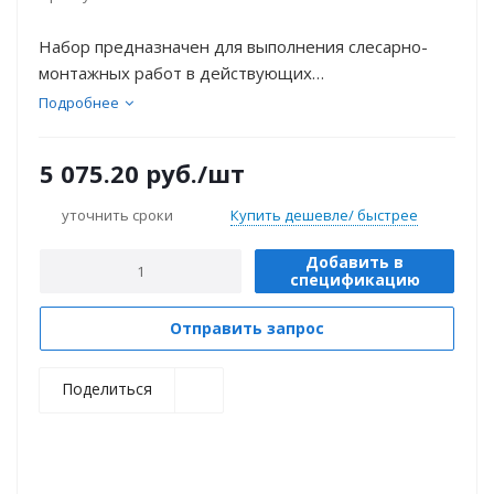
Набор предназначен для выполнения слесарно-
монтажных работ в действующих
электроустановках напряжением до 1000 В
Подробнее
переменного и 1500 В постоянного тока, без
отключения электроэнергии.
5 075.20
руб.
/шт
уточнить сроки
Купить дешевле/ быстрее
Добавить в
спецификацию
Отправить запрос
Поделиться