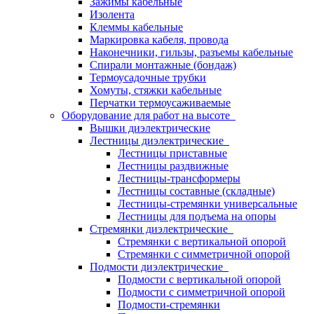
Зажимы кабельные
Изолента
Клеммы кабельные
Маркировка кабеля, провода
Наконечники, гильзы, разъемы кабельные
Спирали монтажные (бондаж)
Термоусадочные трубки
Хомуты, стяжки кабельные
Перчатки термоусаживаемые
Оборудование для работ на высоте
Вышки диэлектрические
Лестницы диэлектрические
Лестницы приставные
Лестницы раздвижные
Лестницы-трансформеры
Лестницы составные (складные)
Лестницы-стремянки универсальные
Лестницы для подъема на опоры
Стремянки диэлектрические
Стремянки с вертикальной опорой
Стремянки с симметричной опорой
Подмости диэлектрические
Подмости с вертикальной опорой
Подмости с симметричной опорой
Подмости-стремянки