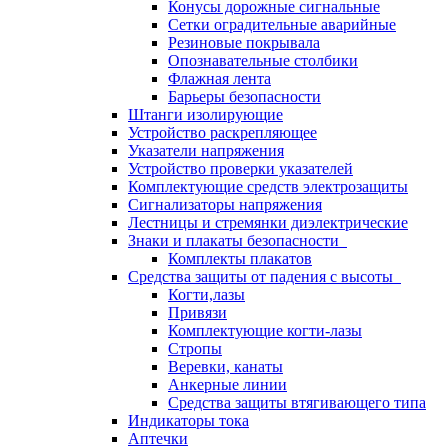
Конусы дорожные сигнальные
Сетки оградительные аварийные
Резиновые покрывала
Опознавательные столбики
Флажная лента
Барьеры безопасности
Штанги изолирующие
Устройство раскрепляющее
Указатели напряжения
Устройство проверки указателей
Комплектующие средств электрозащиты
Сигнализаторы напряжения
Лестницы и стремянки диэлектрические
Знаки и плакаты безопасности
Комплекты плакатов
Средства защиты от падения с высоты
Когти,лазы
Привязи
Комплектующие когти-лазы
Стропы
Веревки, канаты
Анкерные линии
Средства защиты втягивающего типа
Индикаторы тока
Аптечки