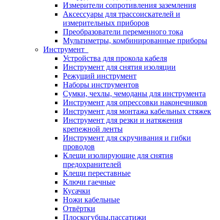
Измерители сопротивления заземления
Аксессуары для трассоискателей и
измерительных приборов
Преобразователи переменного тока
Мультиметры, комбинированные приборы
Инструмент
Устройства для прокола кабеля
Инструмент для снятия изоляции
Режущий инструмент
Наборы инструментов
Сумки, чехлы, чемоданы для инструмента
Инструмент для опрессовки наконечников
Инструмент для монтажа кабельных стяжек
Инструмент для резки и натяжения
крепежной ленты
Инструмент для скручивания и гибки
проводов
Клещи изолирующие для снятия
предохранителей
Клещи переставные
Ключи гаечные
Кусачки
Ножи кабельные
Отвёртки
Плоскогубцы,пассатижи