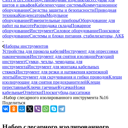
щитов и шкафов
Кабеленесущие системы
Коммутационное
оборудование
Средства защиты и безопасности
Приводная
техника
Конденсаторы
Модульное
оборудование
Измерительные приборы
Оборудование для
работ на высоте
Распродажа склада
Пожарное
оборудование
Инструмент
Силовое оборудование
Поисковое
оборудование
Системы и блоки питания, стабилизаторы, АКБ
-
Наборы инструментов
Устройства для прокола кабеля
Инструмент для опрессовки
наконечников
Инструмент для снятия изоляции
Режущий
инструмент
Сумки, чехлы, чемоданы для
инструмента
Инструмент для монтажа кабельных
стяжек
Инструмент для резки и натяжения крепежной
ленты
Инструмент для скручивания и гибки проводов
Клещи
изолирующие для снятия предохранителей
Клещи
переставные
Ключи гаечные
Кусачки
Ножи
кабельные
Отвёртки
Плоскогубцы,пассатижи
-
Набор слесарного изолированного инструмента №16
Поделиться
Набор слесарного изолированного