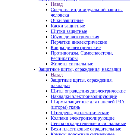
Назад
Средства индивидуальной защиты
человека
Очки защитные
Каски защитные
Щитки защитные
Обувь диэлектрическая
Перчатки диэлектрические
Ковры диэлектрические
Противогазы, Самоспасатели,
Респираторы
Жилеты сигнальные
Защитные щиты, ограждения, накладки
Назад
Защитные щиты, ограждения,
накладки
Щиты ограждения диэлектрические
Накладки электроизолирующие
Ширмы защитные для панелей РЗА
(шторы) ткань
Штендеры диэлектрические
Колпаки электроизолирующие
Ленты оградительные и сигнальные
Вехи пластиковые оградительные
Конусы дорожные сигнальные