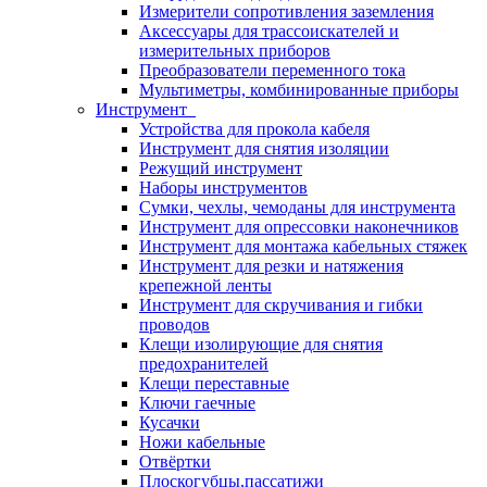
Измерители сопротивления заземления
Аксессуары для трассоискателей и
измерительных приборов
Преобразователи переменного тока
Мультиметры, комбинированные приборы
Инструмент
Устройства для прокола кабеля
Инструмент для снятия изоляции
Режущий инструмент
Наборы инструментов
Сумки, чехлы, чемоданы для инструмента
Инструмент для опрессовки наконечников
Инструмент для монтажа кабельных стяжек
Инструмент для резки и натяжения
крепежной ленты
Инструмент для скручивания и гибки
проводов
Клещи изолирующие для снятия
предохранителей
Клещи переставные
Ключи гаечные
Кусачки
Ножи кабельные
Отвёртки
Плоскогубцы,пассатижи