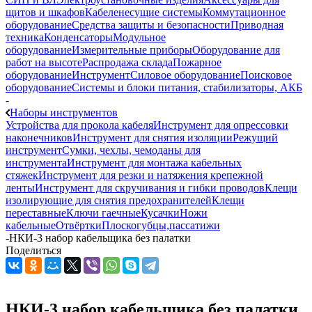
щитов и шкафов
Кабеленесущие системы
Коммутационное
оборудование
Средства защиты и безопасности
Приводная
техника
Конденсаторы
Модульное
оборудование
Измерительные приборы
Оборудование для
работ на высоте
Распродажа склада
Пожарное
оборудование
Инструмент
Силовое оборудование
Поисковое
оборудование
Системы и блоки питания, стабилизаторы, АКБ
-
Наборы инструментов
Устройства для прокола кабеля
Инструмент для опрессовки
наконечников
Инструмент для снятия изоляции
Режущий
инструмент
Сумки, чехлы, чемоданы для
инструмента
Инструмент для монтажа кабельных
стяжек
Инструмент для резки и натяжения крепежной
ленты
Инструмент для скручивания и гибки проводов
Клещи
изолирующие для снятия предохранителей
Клещи
переставные
Ключи гаечные
Кусачки
Ножи
кабельные
Отвёртки
Плоскогубцы,пассатижи
-
НКИ-3 набор кабельщика без палатки
Поделиться
НКИ-3 набор кабельщика без палатки