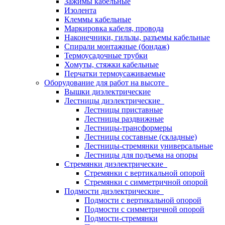
Зажимы кабельные
Изолента
Клеммы кабельные
Маркировка кабеля, провода
Наконечники, гильзы, разъемы кабельные
Спирали монтажные (бондаж)
Термоусадочные трубки
Хомуты, стяжки кабельные
Перчатки термоусаживаемые
Оборудование для работ на высоте
Вышки диэлектрические
Лестницы диэлектрические
Лестницы приставные
Лестницы раздвижные
Лестницы-трансформеры
Лестницы составные (складные)
Лестницы-стремянки универсальные
Лестницы для подъема на опоры
Стремянки диэлектрические
Стремянки с вертикальной опорой
Стремянки с симметричной опорой
Подмости диэлектрические
Подмости с вертикальной опорой
Подмости с симметричной опорой
Подмости-стремянки