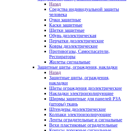
Назад
Средства индивидуальной защиты
человека
Очки защитные
Каски защитные
Щитки защитные
Обувь диэлектрическая
Перчатки диэлектрические
Ковры диэлектрические
Противогазы, Самоспасатели,
Респираторы
Жилеты сигнальные
Защитные щиты, ограждения, накладки
Назад
Защитные щиты, ограждения,
накладки
Щиты ограждения диэлектрические
Накладки электроизолирующие
Ширмы защитные для панелей РЗА
(шторы) ткань
Штендеры диэлектрические
Колпаки электроизолирующие
Ленты оградительные и сигнальные
Вехи пластиковые оградительные
Конусы дорожные сигнальные