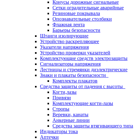
Конусы дорожные сигнальные
Сетки оградительные аварийные
Резиновые покрывала
Опознавательные столбики
Флажная лента
Барьеры безопасности
Штанги изолирующие
Устройство раскрепляющее
Указатели напряжения
Устройство проверки указателей
Комплектующие средств электрозащиты
Сигнализаторы напряжения
Лестницы и стремянки диэлектрические
Знаки и плакаты безопасности
Комплекты плакатов
Средства защиты от падения с высоты
Когти,лазы
Привязи
Комплектующие когти-лазы
Стропы
Веревки, канаты
Анкерные линии
Средства защиты втягивающего типа
Индикаторы тока
Аптечки