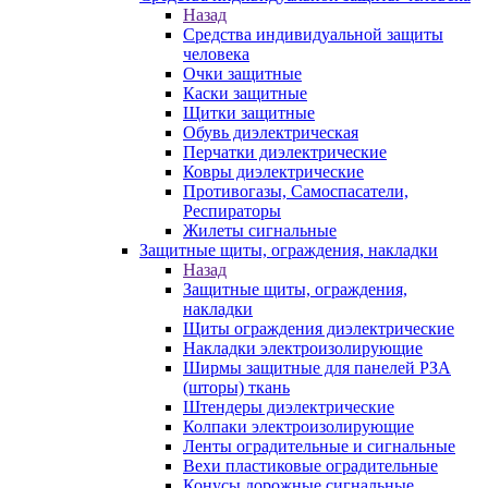
Назад
Средства индивидуальной защиты
человека
Очки защитные
Каски защитные
Щитки защитные
Обувь диэлектрическая
Перчатки диэлектрические
Ковры диэлектрические
Противогазы, Самоспасатели,
Респираторы
Жилеты сигнальные
Защитные щиты, ограждения, накладки
Назад
Защитные щиты, ограждения,
накладки
Щиты ограждения диэлектрические
Накладки электроизолирующие
Ширмы защитные для панелей РЗА
(шторы) ткань
Штендеры диэлектрические
Колпаки электроизолирующие
Ленты оградительные и сигнальные
Вехи пластиковые оградительные
Конусы дорожные сигнальные