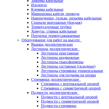
Зажимы кабельные
Изолента
Клеммы кабельные
Маркировка кабеля, провода
Наконечники, гильзы, разъемы кабельные
Спирали монтажные (бондаж)
Термоусадочные трубки
Хомуты, стяжки кабельные
Перчатки термоусаживаемые
Оборудование для работ на высоте
Вышки диэлектрические
Лестницы диэлектрические
Лестницы приставные
Лестницы раздвижные
Лестницы-трансформеры
Лестницы составные (складные)
Лестницы-стремянки универсальные
Лестницы для подъема на опоры
Стремянки диэлектрические
Стремянки с вертикальной опорой
Стремянки с симметричной опорой
Подмости диэлектрические
Подмости с вертикальной опорой
Подмости с симметричной опорой
Подмости-стремянки