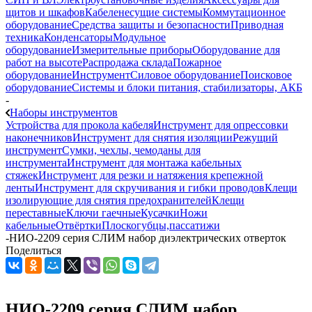
щитов и шкафов
Кабеленесущие системы
Коммутационное
оборудование
Средства защиты и безопасности
Приводная
техника
Конденсаторы
Модульное
оборудование
Измерительные приборы
Оборудование для
работ на высоте
Распродажа склада
Пожарное
оборудование
Инструмент
Силовое оборудование
Поисковое
оборудование
Системы и блоки питания, стабилизаторы, АКБ
-
Наборы инструментов
Устройства для прокола кабеля
Инструмент для опрессовки
наконечников
Инструмент для снятия изоляции
Режущий
инструмент
Сумки, чехлы, чемоданы для
инструмента
Инструмент для монтажа кабельных
стяжек
Инструмент для резки и натяжения крепежной
ленты
Инструмент для скручивания и гибки проводов
Клещи
изолирующие для снятия предохранителей
Клещи
переставные
Ключи гаечные
Кусачки
Ножи
кабельные
Отвёртки
Плоскогубцы,пассатижи
-
НИО-2209 серия СЛИМ набор диэлектрических отверток
Поделиться
НИО-2209 серия СЛИМ набор