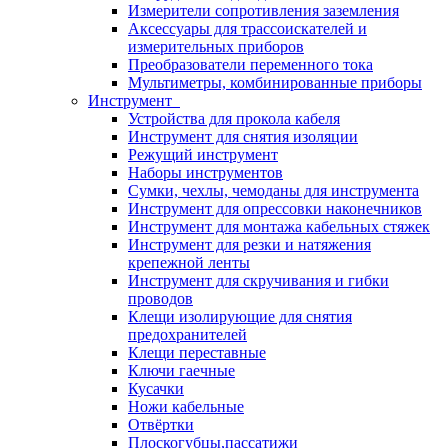
Измерители сопротивления заземления
Аксессуары для трассоискателей и
измерительных приборов
Преобразователи переменного тока
Мультиметры, комбинированные приборы
Инструмент
Устройства для прокола кабеля
Инструмент для снятия изоляции
Режущий инструмент
Наборы инструментов
Сумки, чехлы, чемоданы для инструмента
Инструмент для опрессовки наконечников
Инструмент для монтажа кабельных стяжек
Инструмент для резки и натяжения
крепежной ленты
Инструмент для скручивания и гибки
проводов
Клещи изолирующие для снятия
предохранителей
Клещи переставные
Ключи гаечные
Кусачки
Ножи кабельные
Отвёртки
Плоскогубцы,пассатижи