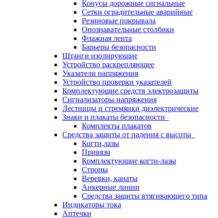
Конусы дорожные сигнальные
Сетки оградительные аварийные
Резиновые покрывала
Опознавательные столбики
Флажная лента
Барьеры безопасности
Штанги изолирующие
Устройство раскрепляющее
Указатели напряжения
Устройство проверки указателей
Комплектующие средств электрозащиты
Сигнализаторы напряжения
Лестницы и стремянки диэлектрические
Знаки и плакаты безопасности
Комплекты плакатов
Средства защиты от падения с высоты
Когти,лазы
Привязи
Комплектующие когти-лазы
Стропы
Веревки, канаты
Анкерные линии
Средства защиты втягивающего типа
Индикаторы тока
Аптечки