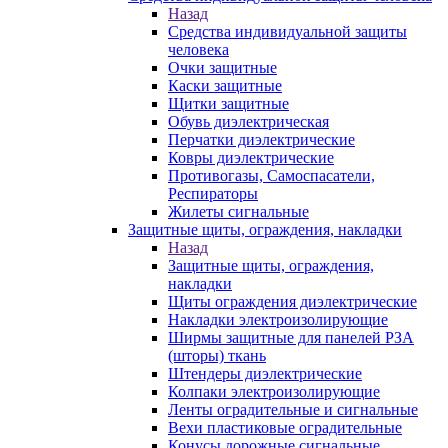
Назад
Средства индивидуальной защиты
человека
Очки защитные
Каски защитные
Щитки защитные
Обувь диэлектрическая
Перчатки диэлектрические
Ковры диэлектрические
Противогазы, Самоспасатели,
Респираторы
Жилеты сигнальные
Защитные щиты, ограждения, накладки
Назад
Защитные щиты, ограждения,
накладки
Щиты ограждения диэлектрические
Накладки электроизолирующие
Ширмы защитные для панелей РЗА
(шторы) ткань
Штендеры диэлектрические
Колпаки электроизолирующие
Ленты оградительные и сигнальные
Вехи пластиковые оградительные
Конусы дорожные сигнальные