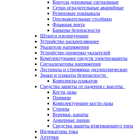
Конусы дорожные сигнальные
Сетки оградительные аварийные
Резиновые покрывала
Опознавательные столбики
Флажная лента
Барьеры безопасности
Штанги изолирующие
Устройство раскрепляющее
Указатели напряжения
Устройство проверки указателей
Комплектующие средств электрозащиты
Сигнализаторы напряжения
Лестницы и стремянки диэлектрические
Знаки и плакаты безопасности
Комплекты плакатов
Средства защиты от падения с высоты
Когти,лазы
Привязи
Комплектующие когти-лазы
Стропы
Веревки, канаты
Анкерные линии
Средства защиты втягивающего типа
Индикаторы тока
Аптечки