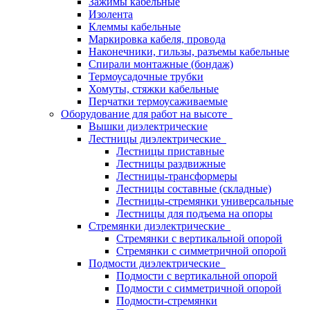
Зажимы кабельные
Изолента
Клеммы кабельные
Маркировка кабеля, провода
Наконечники, гильзы, разъемы кабельные
Спирали монтажные (бондаж)
Термоусадочные трубки
Хомуты, стяжки кабельные
Перчатки термоусаживаемые
Оборудование для работ на высоте
Вышки диэлектрические
Лестницы диэлектрические
Лестницы приставные
Лестницы раздвижные
Лестницы-трансформеры
Лестницы составные (складные)
Лестницы-стремянки универсальные
Лестницы для подъема на опоры
Стремянки диэлектрические
Стремянки с вертикальной опорой
Стремянки с симметричной опорой
Подмости диэлектрические
Подмости с вертикальной опорой
Подмости с симметричной опорой
Подмости-стремянки