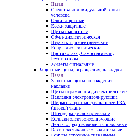
Назад
Средства индивидуальной защиты
человека
Очки защитные
Каски защитные
Щитки защитные
Обувь диэлектрическая
Перчатки диэлектрические
Ковры диэлектрические
Противогазы, Самоспасатели,
Респираторы
Жилеты сигнальные
Защитные щиты, ограждения, накладки
Назад
Защитные щиты, ограждения,
накладки
Щиты ограждения диэлектрические
Накладки электроизолирующие
Ширмы защитные для панелей РЗА
(шторы) ткань
Штендеры диэлектрические
Колпаки электроизолирующие
Ленты оградительные и сигнальные
Вехи пластиковые оградительные
Конусы дорожные сигнальные