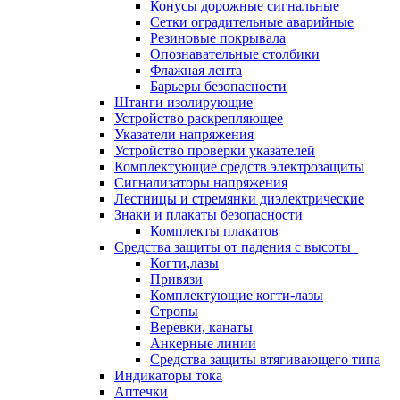
Конусы дорожные сигнальные
Сетки оградительные аварийные
Резиновые покрывала
Опознавательные столбики
Флажная лента
Барьеры безопасности
Штанги изолирующие
Устройство раскрепляющее
Указатели напряжения
Устройство проверки указателей
Комплектующие средств электрозащиты
Сигнализаторы напряжения
Лестницы и стремянки диэлектрические
Знаки и плакаты безопасности
Комплекты плакатов
Средства защиты от падения с высоты
Когти,лазы
Привязи
Комплектующие когти-лазы
Стропы
Веревки, канаты
Анкерные линии
Средства защиты втягивающего типа
Индикаторы тока
Аптечки