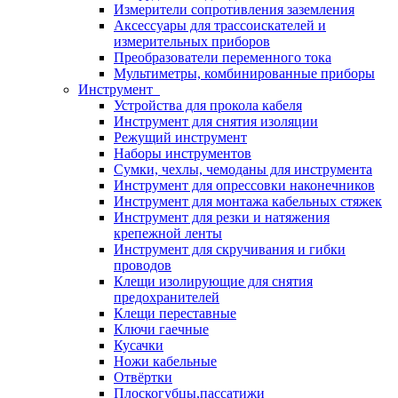
Измерители сопротивления заземления
Аксессуары для трассоискателей и
измерительных приборов
Преобразователи переменного тока
Мультиметры, комбинированные приборы
Инструмент
Устройства для прокола кабеля
Инструмент для снятия изоляции
Режущий инструмент
Наборы инструментов
Сумки, чехлы, чемоданы для инструмента
Инструмент для опрессовки наконечников
Инструмент для монтажа кабельных стяжек
Инструмент для резки и натяжения
крепежной ленты
Инструмент для скручивания и гибки
проводов
Клещи изолирующие для снятия
предохранителей
Клещи переставные
Ключи гаечные
Кусачки
Ножи кабельные
Отвёртки
Плоскогубцы,пассатижи