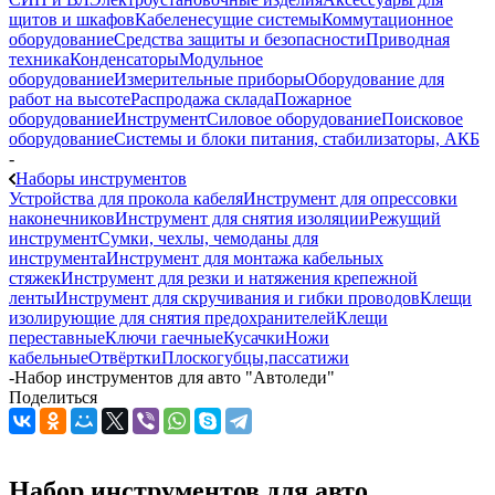
щитов и шкафов
Кабеленесущие системы
Коммутационное
оборудование
Средства защиты и безопасности
Приводная
техника
Конденсаторы
Модульное
оборудование
Измерительные приборы
Оборудование для
работ на высоте
Распродажа склада
Пожарное
оборудование
Инструмент
Силовое оборудование
Поисковое
оборудование
Системы и блоки питания, стабилизаторы, АКБ
-
Наборы инструментов
Устройства для прокола кабеля
Инструмент для опрессовки
наконечников
Инструмент для снятия изоляции
Режущий
инструмент
Сумки, чехлы, чемоданы для
инструмента
Инструмент для монтажа кабельных
стяжек
Инструмент для резки и натяжения крепежной
ленты
Инструмент для скручивания и гибки проводов
Клещи
изолирующие для снятия предохранителей
Клещи
переставные
Ключи гаечные
Кусачки
Ножи
кабельные
Отвёртки
Плоскогубцы,пассатижи
-
Набор инструментов для авто "Автоледи"
Поделиться
Набор инструментов для авто