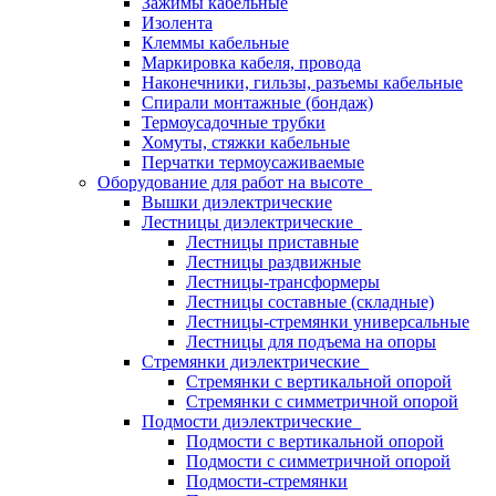
Зажимы кабельные
Изолента
Клеммы кабельные
Маркировка кабеля, провода
Наконечники, гильзы, разъемы кабельные
Спирали монтажные (бондаж)
Термоусадочные трубки
Хомуты, стяжки кабельные
Перчатки термоусаживаемые
Оборудование для работ на высоте
Вышки диэлектрические
Лестницы диэлектрические
Лестницы приставные
Лестницы раздвижные
Лестницы-трансформеры
Лестницы составные (складные)
Лестницы-стремянки универсальные
Лестницы для подъема на опоры
Стремянки диэлектрические
Стремянки с вертикальной опорой
Стремянки с симметричной опорой
Подмости диэлектрические
Подмости с вертикальной опорой
Подмости с симметричной опорой
Подмости-стремянки