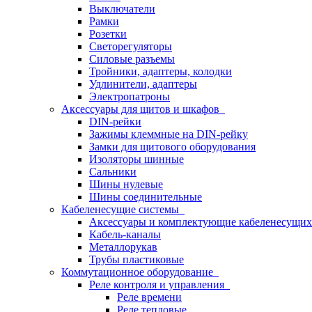
Выключатели
Рамки
Розетки
Светорегуляторы
Силовые разъемы
Тройники, адаптеры, колодки
Удлинители, адаптеры
Электропатроны
Аксессуары для щитов и шкафов
DIN-рейки
Зажимы клеммные на DIN-рейку
Замки для щитового оборудования
Изоляторы шинные
Сальники
Шины нулевые
Шины соединительные
Кабеленесущие системы
Аксессуары и комплектующие кабеленесущих
Кабель-каналы
Металлорукав
Трубы пластиковые
Коммутационное оборудование
Реле контроля и управления
Реле времени
Реле тепловые