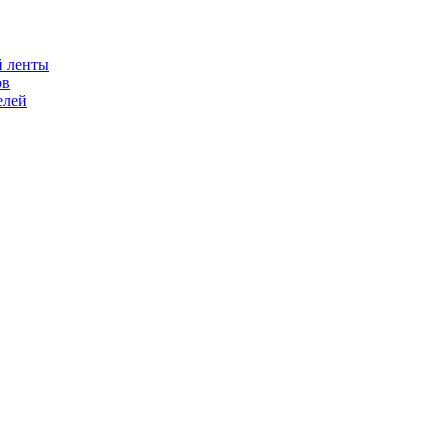
й ленты
ов
елей