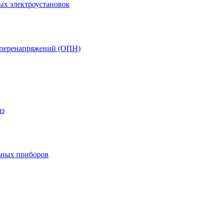
ых электроустановок
т перенапряжений (ОПН)
аз
ьных приборов