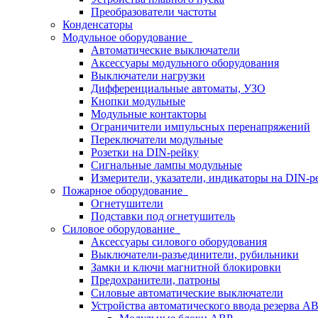
Преобразователи частоты
Конденсаторы
Модульное оборудование
Автоматические выключатели
Аксессуары модульного оборудования
Выключатели нагрузки
Дифференциальные автоматы, УЗО
Кнопки модульные
Модульные контакторы
Ограничители импульсных перенапряжений
Переключатели модульные
Розетки на DIN-рейку
Сигнальные лампы модульные
Измерители, указатели, индикаторы на DIN-р
Пожарное оборудование
Огнетушители
Подставки под огнетушитель
Силовое оборудование
Аксессуары силового оборудования
Выключатели-разъединители, рубильники
Замки и ключи магнитной блокировки
Предохранители, патроны
Силовые автоматические выключатели
Устройства автоматического ввода резерва 