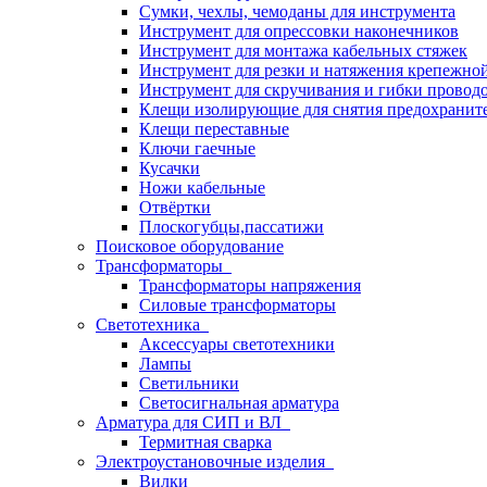
Сумки, чехлы, чемоданы для инструмента
Инструмент для опрессовки наконечников
Инструмент для монтажа кабельных стяжек
Инструмент для резки и натяжения крепежно
Инструмент для скручивания и гибки провод
Клещи изолирующие для снятия предохранит
Клещи переставные
Ключи гаечные
Кусачки
Ножи кабельные
Отвёртки
Плоскогубцы,пассатижи
Поисковое оборудование
Трансформаторы
Трансформаторы напряжения
Силовые трансформаторы
Светотехника
Аксессуары светотехники
Лампы
Светильники
Светосигнальная арматура
Арматура для СИП и ВЛ
Термитная сварка
Электроустановочные изделия
Вилки