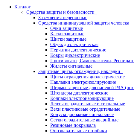
Каталог
Средства защиты и безопасности
Заземления переносные
Средства индивидуальной защиты человека
Очки защитные
Каски защитные
Щитки защитные
Обувь диэлектрическая
Перчатки диэлектрические
Ковры диэлектрические
Противогазы, Самоспасатели, Респират
Жилеты сигнальные
Защитные щиты, ограждения, накладки
Щиты ограждения диэлектрические
Накладки электроизолирующие
Ширмы защитные для панелей РЗА (што
Штендеры диэлектрические
Колпаки электроизолирующие
Ленты оградительные и сигнальные
Вехи пластиковые оградительные
Конусы дорожные сигнальные
Сетки оградительные аварийные
Резиновые покрывала
Опознавательные столбики