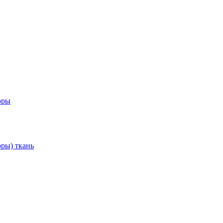
оры
ры) ткань