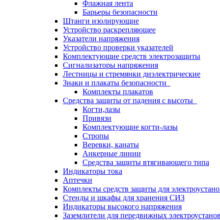
Флажная лента
Барьеры безопасности
Штанги изолирующие
Устройство раскрепляющее
Указатели напряжения
Устройство проверки указателей
Комплектующие средств электрозащиты
Сигнализаторы напряжения
Лестницы и стремянки диэлектрические
Знаки и плакаты безопасности
Комплекты плакатов
Средства защиты от падения с высоты
Когти,лазы
Привязи
Комплектующие когти-лазы
Стропы
Веревки, канаты
Анкерные линии
Средства защиты втягивающего типа
Индикаторы тока
Аптечки
Комплекты средств защиты для электроустан
Стенды и шкафы для хранения СИЗ
Индикаторы высокого напряжения
Заземлители для передвижных электроустано