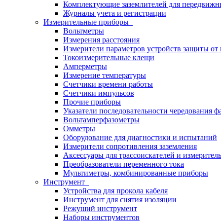
Комплектующие заземлителей для передвижн
Журналы учета и регистрации
Измерительные приборы
Вольтметры
Измерения расстояния
Измерители параметров устройств защиты о
Токоизмерительные клещи
Амперметры
Измерение температуры
Счетчики времени работы
Счетчики импульсов
Прочие приборы
Указатели последовательности чередования ф
Вольтамперфазометры
Омметры
Оборудование для диагностики и испытаний
Измерители сопротивления заземления
Аксессуары для трассоискателей и измерител
Преобразователи переменного тока
Мультиметры, комбинированные приборы
Инструмент
Устройства для прокола кабеля
Инструмент для снятия изоляции
Режущий инструмент
Наборы инструментов