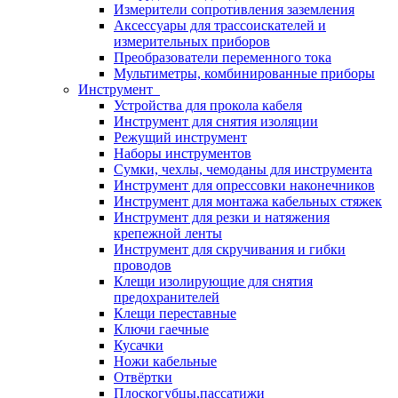
Измерители сопротивления заземления
Аксессуары для трассоискателей и
измерительных приборов
Преобразователи переменного тока
Мультиметры, комбинированные приборы
Инструмент
Устройства для прокола кабеля
Инструмент для снятия изоляции
Режущий инструмент
Наборы инструментов
Сумки, чехлы, чемоданы для инструмента
Инструмент для опрессовки наконечников
Инструмент для монтажа кабельных стяжек
Инструмент для резки и натяжения
крепежной ленты
Инструмент для скручивания и гибки
проводов
Клещи изолирующие для снятия
предохранителей
Клещи переставные
Ключи гаечные
Кусачки
Ножи кабельные
Отвёртки
Плоскогубцы,пассатижи