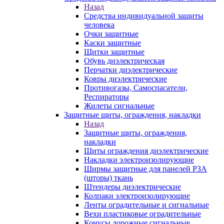
Назад
Средства индивидуальной защиты
человека
Очки защитные
Каски защитные
Щитки защитные
Обувь диэлектрическая
Перчатки диэлектрические
Ковры диэлектрические
Противогазы, Самоспасатели,
Респираторы
Жилеты сигнальные
Защитные щиты, ограждения, накладки
Назад
Защитные щиты, ограждения,
накладки
Щиты ограждения диэлектрические
Накладки электроизолирующие
Ширмы защитные для панелей РЗА
(шторы) ткань
Штендеры диэлектрические
Колпаки электроизолирующие
Ленты оградительные и сигнальные
Вехи пластиковые оградительные
Конусы дорожные сигнальные