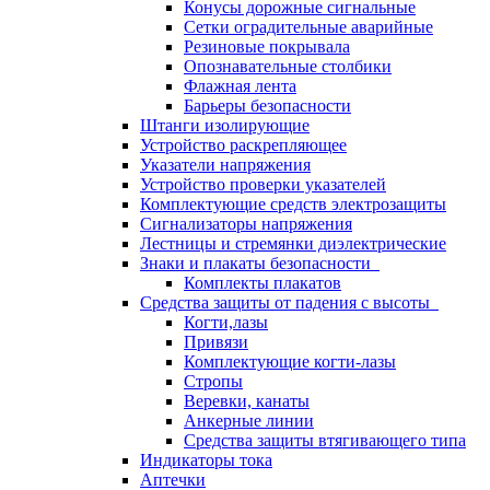
Конусы дорожные сигнальные
Сетки оградительные аварийные
Резиновые покрывала
Опознавательные столбики
Флажная лента
Барьеры безопасности
Штанги изолирующие
Устройство раскрепляющее
Указатели напряжения
Устройство проверки указателей
Комплектующие средств электрозащиты
Сигнализаторы напряжения
Лестницы и стремянки диэлектрические
Знаки и плакаты безопасности
Комплекты плакатов
Средства защиты от падения с высоты
Когти,лазы
Привязи
Комплектующие когти-лазы
Стропы
Веревки, канаты
Анкерные линии
Средства защиты втягивающего типа
Индикаторы тока
Аптечки