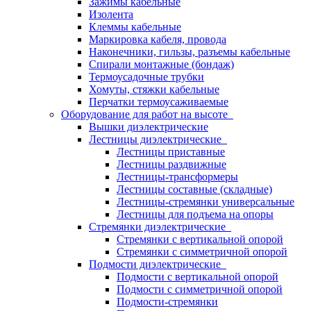
Зажимы кабельные
Изолента
Клеммы кабельные
Маркировка кабеля, провода
Наконечники, гильзы, разъемы кабельные
Спирали монтажные (бондаж)
Термоусадочные трубки
Хомуты, стяжки кабельные
Перчатки термоусаживаемые
Оборудование для работ на высоте
Вышки диэлектрические
Лестницы диэлектрические
Лестницы приставные
Лестницы раздвижные
Лестницы-трансформеры
Лестницы составные (складные)
Лестницы-стремянки универсальные
Лестницы для подъема на опоры
Стремянки диэлектрические
Стремянки с вертикальной опорой
Стремянки с симметричной опорой
Подмости диэлектрические
Подмости с вертикальной опорой
Подмости с симметричной опорой
Подмости-стремянки