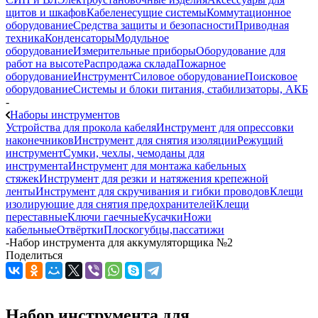
щитов и шкафов
Кабеленесущие системы
Коммутационное
оборудование
Средства защиты и безопасности
Приводная
техника
Конденсаторы
Модульное
оборудование
Измерительные приборы
Оборудование для
работ на высоте
Распродажа склада
Пожарное
оборудование
Инструмент
Силовое оборудование
Поисковое
оборудование
Системы и блоки питания, стабилизаторы, АКБ
-
Наборы инструментов
Устройства для прокола кабеля
Инструмент для опрессовки
наконечников
Инструмент для снятия изоляции
Режущий
инструмент
Сумки, чехлы, чемоданы для
инструмента
Инструмент для монтажа кабельных
стяжек
Инструмент для резки и натяжения крепежной
ленты
Инструмент для скручивания и гибки проводов
Клещи
изолирующие для снятия предохранителей
Клещи
переставные
Ключи гаечные
Кусачки
Ножи
кабельные
Отвёртки
Плоскогубцы,пассатижи
-
Набор инструмента для аккумуляторщика №2
Поделиться
Набор инструмента для