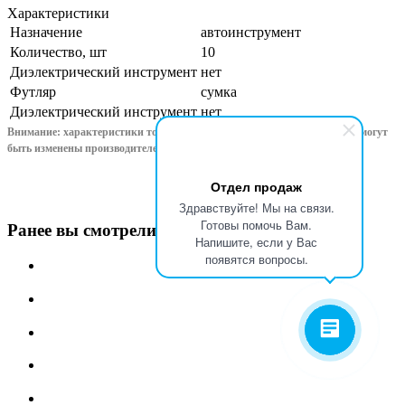
Характеристики
Назначение
автоинструмент
Количество, шт
10
Диэлектрический инструмент
нет
Футляр
сумка
Диэлектрический инструмент
нет
Внимание: характеристики товара, комплект поставки и внешний вид могут
быть изменены производителем без предварительного уведом
ления!
Отдел продаж
Здравствуйте! Мы на связи.
Готовы помочь Вам.
Ранее вы смотрели
Напишите, если у Вас
появятся вопросы.