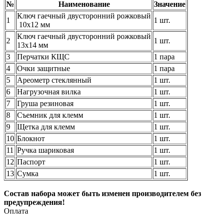
№
Наименование
Значение
Ключ гаечный двусторонний рожковый
1
1 шт.
10x12 мм
Ключ гаечный двусторонний рожковый
2
1 шт.
13x14 мм
3
Перчатки КЩС
1 пара
4
Очки защитные
1 пара
5
Ареометр стеклянный
1 шт.
6
Нагрузочная вилка
1 шт.
7
Груша резиновая
1 шт.
8
Съемник для клемм
1 шт.
9
Щетка для клемм
1 шт.
10
Блокнот
1 шт.
11
Ручка шариковая
1 шт.
12
Паспорт
1 шт.
13
Сумка
1 шт.
Состав набора может быть изменен производителем без
предупреждения!
Оплата