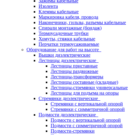
Зажимы кабельные
Изолента
Клеммы кабельные
Маркировка кабеля, провода
Наконечники, гильзы, разъемы кабельные
Спирали монтажные (бондаж)
Термоусадочные трубки
Хомуты, стяжки кабельные
Перчатки термоусаживаемые
Оборудование для работ на высоте
Вышки диэлектрические
Лестницы диэлектрические
Лестницы приставные
Лестницы раздвижные
Лестницы-трансформеры
Лестницы составные (складные)
Лестницы-стремянки универсальные
Лестницы для подъема на опоры
Стремянки диэлектрические
Стремянки с вертикальной опорой
Стремянки с симметричной опорой
Подмости диэлектрические
Подмости с вертикальной опорой
Подмости с симметричной опорой
Подмости-стремянки