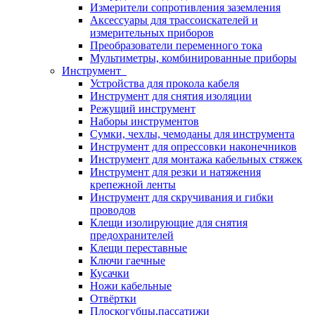
Измерители сопротивления заземления
Аксессуары для трассоискателей и
измерительных приборов
Преобразователи переменного тока
Мультиметры, комбинированные приборы
Инструмент
Устройства для прокола кабеля
Инструмент для снятия изоляции
Режущий инструмент
Наборы инструментов
Сумки, чехлы, чемоданы для инструмента
Инструмент для опрессовки наконечников
Инструмент для монтажа кабельных стяжек
Инструмент для резки и натяжения
крепежной ленты
Инструмент для скручивания и гибки
проводов
Клещи изолирующие для снятия
предохранителей
Клещи переставные
Ключи гаечные
Кусачки
Ножи кабельные
Отвёртки
Плоскогубцы,пассатижи