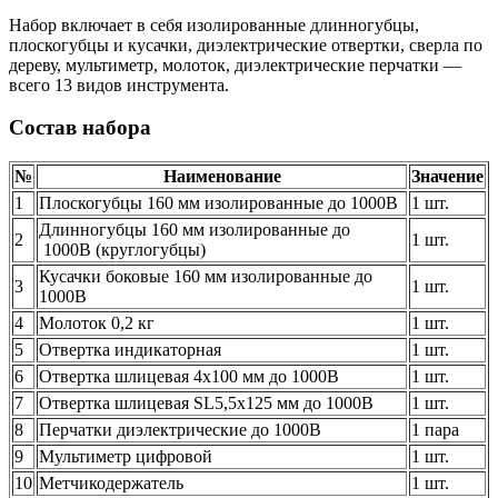
Набор включает в себя изолированные длинногубцы,
плоскогубцы и кусачки, диэлектрические отвертки, сверла по
дереву, мультиметр, молоток, диэлектрические перчатки —
всего 13 видов инструмента.
Состав набора
№
Наименование
Значение
1
Плоскогубцы 160 мм изолированные до 1000В
1 шт.
Длинногубцы 160 мм изолированные до
2
1 шт.
1000В (круглогубцы)
Кусачки боковые 160 мм изолированные до
3
1 шт.
1000В
4
Молоток 0,2 кг
1 шт.
5
Отвертка индикаторная
1 шт.
6
Отвертка шлицевая 4х100 мм до 1000В
1 шт.
7
Отвертка шлицевая SL5,5х125 мм до 1000В
1 шт.
8
Перчатки диэлектрические до 1000В
1 пара
9
Мультиметр цифровой
1 шт.
10
Метчикодержатель
1 шт.