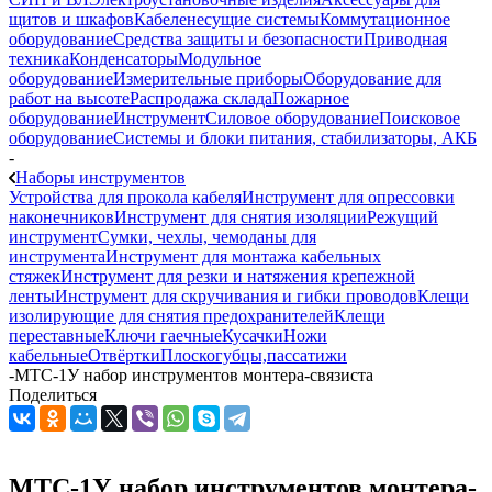
щитов и шкафов
Кабеленесущие системы
Коммутационное
оборудование
Средства защиты и безопасности
Приводная
техника
Конденсаторы
Модульное
оборудование
Измерительные приборы
Оборудование для
работ на высоте
Распродажа склада
Пожарное
оборудование
Инструмент
Силовое оборудование
Поисковое
оборудование
Системы и блоки питания, стабилизаторы, АКБ
-
Наборы инструментов
Устройства для прокола кабеля
Инструмент для опрессовки
наконечников
Инструмент для снятия изоляции
Режущий
инструмент
Сумки, чехлы, чемоданы для
инструмента
Инструмент для монтажа кабельных
стяжек
Инструмент для резки и натяжения крепежной
ленты
Инструмент для скручивания и гибки проводов
Клещи
изолирующие для снятия предохранителей
Клещи
переставные
Ключи гаечные
Кусачки
Ножи
кабельные
Отвёртки
Плоскогубцы,пассатижи
-
МТС-1У набор инструментов монтера-связиста
Поделиться
МТС-1У набор инструментов монтера-