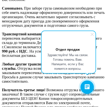
Самовывоз.
При заборе груза самовывозом необходимо при
себе иметь надлежаще оформленную доверенность или печать
организации. Очень желательно заранее согласовывать с
менеджером дату приезда для своевременного оформления
отгрузочных документов и подготовки самого груза.
Транспортной компанией Деловые линии.
Данный
перевозчик выбирается «по-умолчанию». Доставка с нашего
склада до терминала Деловых линий в г. Москве или
г.Смоленске включается в счет отдельной строкой и стоит
Отдел продаж
990
руб. с НДС
. На усмотрение менеджера возможна
Здравствуйте! Мы на связи.
бесплатная доставка.
Готовы помочь Вам.
Напишите, если у Вас
Любые другие транспортные компании и курьерские
появятся вопросы.
службы.
Отгрузка возможна, работаем со всеми, но сами не
заказываем перевозчика к себе на склад для забора груза.
Просьба в данном случае заказывать транспортную кампанию
самостоятельно.
Получатель-третье лицо!
Возможна отгрузка в адрес Вашего
заказчика! В таком случае с грузом идут сопроводительные
документы БЕЗ ЦЕН! Копии товаросопроводительных
документов отправляются Вам по электронной почте,