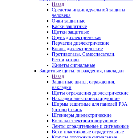
Назад
Средства индивидуальной защиты
человека
Очки защитные
Каски защитные
Щитки защитные
Обувь диэлектрическая
Перчатки диэлектрические
Ковры диэлектрические
Противогазы, Самоспасатели,
Респираторы
Жилеты сигнальные
Защитные щиты, ограждения, накладки
Назад
Защитные щиты, ограждения,
накладки
Щиты ограждения диэлектрические
Накладки электроизолирующие
Ширмы защитные для панелей РЗА
(шторы) ткань
Штендеры диэлектрические
Колпаки электроизолирующие
Ленты оградительные и сигнальные
Вехи пластиковые оградительные
Конусы дорожные сигнальные