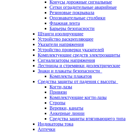
Конусы дорожные сигнальные
Сетки оградительные аварийные
Резиновые покрывала
Опознавательные столбики
Флажная лента
Барьеры безопасности
Штанги изолирующие
Устройство раскрепляющее
Указатели напряжения
Устройство проверки указателей
Комплектующие средств электрозащиты
Сигнализаторы напряжения
Лестницы и стремянки диэлектрические
Знаки и плакаты безопасности
Комплекты плакатов
Средства защиты от падения с высоты
Когти,лазы
Привязи
Комплектующие когти-лазы
Стропы
Веревки, канаты
Анкерные линии
Средства защиты втягивающего типа
Индикаторы тока
Аптечки