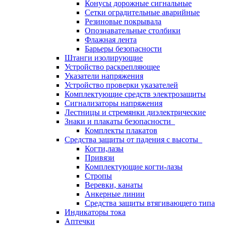
Конусы дорожные сигнальные
Сетки оградительные аварийные
Резиновые покрывала
Опознавательные столбики
Флажная лента
Барьеры безопасности
Штанги изолирующие
Устройство раскрепляющее
Указатели напряжения
Устройство проверки указателей
Комплектующие средств электрозащиты
Сигнализаторы напряжения
Лестницы и стремянки диэлектрические
Знаки и плакаты безопасности
Комплекты плакатов
Средства защиты от падения с высоты
Когти,лазы
Привязи
Комплектующие когти-лазы
Стропы
Веревки, канаты
Анкерные линии
Средства защиты втягивающего типа
Индикаторы тока
Аптечки