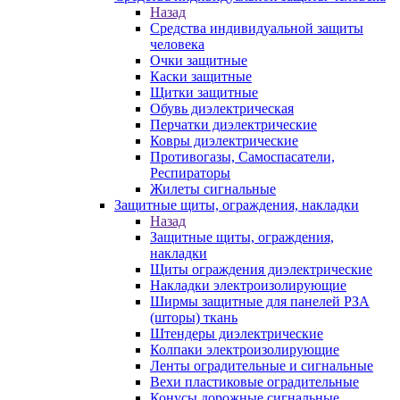
Назад
Средства индивидуальной защиты
человека
Очки защитные
Каски защитные
Щитки защитные
Обувь диэлектрическая
Перчатки диэлектрические
Ковры диэлектрические
Противогазы, Самоспасатели,
Респираторы
Жилеты сигнальные
Защитные щиты, ограждения, накладки
Назад
Защитные щиты, ограждения,
накладки
Щиты ограждения диэлектрические
Накладки электроизолирующие
Ширмы защитные для панелей РЗА
(шторы) ткань
Штендеры диэлектрические
Колпаки электроизолирующие
Ленты оградительные и сигнальные
Вехи пластиковые оградительные
Конусы дорожные сигнальные