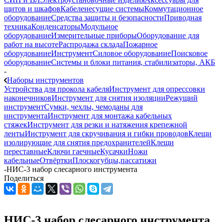
щитов и шкафов
Кабеленесущие системы
Коммутационное
оборудование
Средства защиты и безопасности
Приводная
техника
Конденсаторы
Модульное
оборудование
Измерительные приборы
Оборудование для
работ на высоте
Распродажа склада
Пожарное
оборудование
Инструмент
Силовое оборудование
Поисковое
оборудование
Системы и блоки питания, стабилизаторы, АКБ
-
Наборы инструментов
Устройства для прокола кабеля
Инструмент для опрессовки
наконечников
Инструмент для снятия изоляции
Режущий
инструмент
Сумки, чехлы, чемоданы для
инструмента
Инструмент для монтажа кабельных
стяжек
Инструмент для резки и натяжения крепежной
ленты
Инструмент для скручивания и гибки проводов
Клещи
изолирующие для снятия предохранителей
Клещи
переставные
Ключи гаечные
Кусачки
Ножи
кабельные
Отвёртки
Плоскогубцы,пассатижи
-
НИС-3 набор слесарного инструмента
Поделиться
НИС-3 набор слесарного инструмента