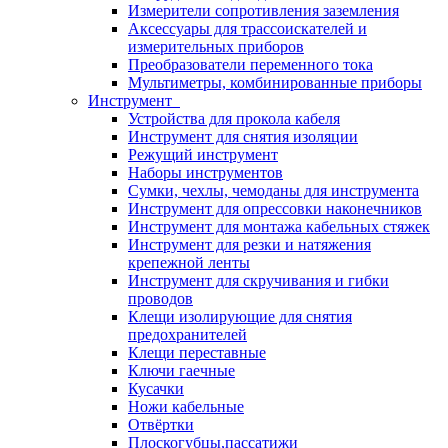
Измерители сопротивления заземления
Аксессуары для трассоискателей и
измерительных приборов
Преобразователи переменного тока
Мультиметры, комбинированные приборы
Инструмент
Устройства для прокола кабеля
Инструмент для снятия изоляции
Режущий инструмент
Наборы инструментов
Сумки, чехлы, чемоданы для инструмента
Инструмент для опрессовки наконечников
Инструмент для монтажа кабельных стяжек
Инструмент для резки и натяжения
крепежной ленты
Инструмент для скручивания и гибки
проводов
Клещи изолирующие для снятия
предохранителей
Клещи переставные
Ключи гаечные
Кусачки
Ножи кабельные
Отвёртки
Плоскогубцы,пассатижи