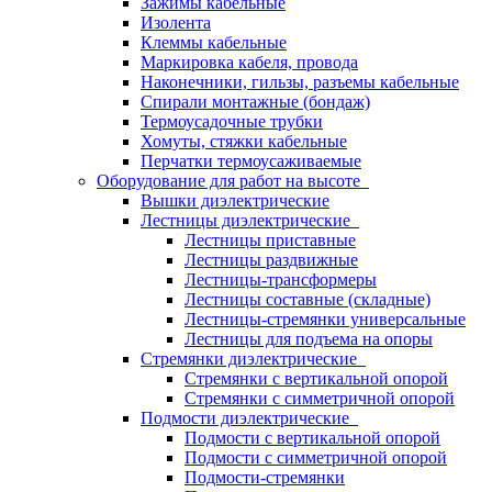
Зажимы кабельные
Изолента
Клеммы кабельные
Маркировка кабеля, провода
Наконечники, гильзы, разъемы кабельные
Спирали монтажные (бондаж)
Термоусадочные трубки
Хомуты, стяжки кабельные
Перчатки термоусаживаемые
Оборудование для работ на высоте
Вышки диэлектрические
Лестницы диэлектрические
Лестницы приставные
Лестницы раздвижные
Лестницы-трансформеры
Лестницы составные (складные)
Лестницы-стремянки универсальные
Лестницы для подъема на опоры
Стремянки диэлектрические
Стремянки с вертикальной опорой
Стремянки с симметричной опорой
Подмости диэлектрические
Подмости с вертикальной опорой
Подмости с симметричной опорой
Подмости-стремянки