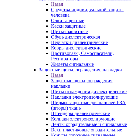
Назад
Средства индивидуальной защиты
человека
Очки защитные
Каски защитные
Щитки защитные
Обувь диэлектрическая
Перчатки диэлектрические
Ковры диэлектрические
Противогазы, Самоспасатели,
Респираторы
Жилеты сигнальные
Защитные щиты, ограждения, накладки
Назад
Защитные щиты, ограждения,
накладки
Щиты ограждения диэлектрические
Накладки электроизолирующие
Ширмы защитные для панелей РЗА
(шторы) ткань
Штендеры диэлектрические
Колпаки электроизолирующие
Ленты оградительные и сигнальные
Вехи пластиковые оградительные
Конусы дорожные сигнальные