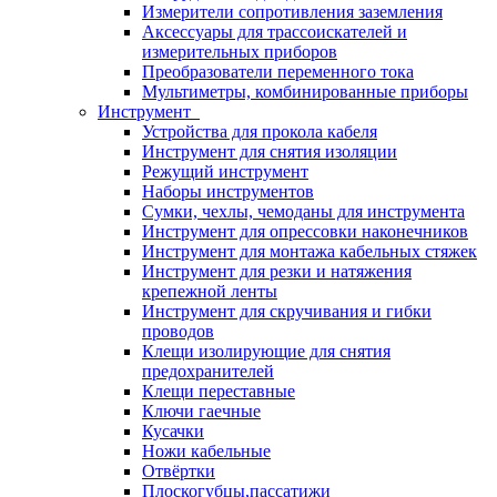
Измерители сопротивления заземления
Аксессуары для трассоискателей и
измерительных приборов
Преобразователи переменного тока
Мультиметры, комбинированные приборы
Инструмент
Устройства для прокола кабеля
Инструмент для снятия изоляции
Режущий инструмент
Наборы инструментов
Сумки, чехлы, чемоданы для инструмента
Инструмент для опрессовки наконечников
Инструмент для монтажа кабельных стяжек
Инструмент для резки и натяжения
крепежной ленты
Инструмент для скручивания и гибки
проводов
Клещи изолирующие для снятия
предохранителей
Клещи переставные
Ключи гаечные
Кусачки
Ножи кабельные
Отвёртки
Плоскогубцы,пассатижи