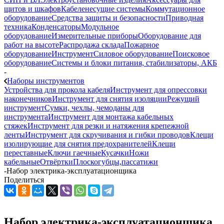
щитов и шкафов
Кабеленесущие системы
Коммутационное
оборудование
Средства защиты и безопасности
Приводная
техника
Конденсаторы
Модульное
оборудование
Измерительные приборы
Оборудование для
работ на высоте
Распродажа склада
Пожарное
оборудование
Инструмент
Силовое оборудование
Поисковое
оборудование
Системы и блоки питания, стабилизаторы, АКБ
-
Наборы инструментов
Устройства для прокола кабеля
Инструмент для опрессовки
наконечников
Инструмент для снятия изоляции
Режущий
инструмент
Сумки, чехлы, чемоданы для
инструмента
Инструмент для монтажа кабельных
стяжек
Инструмент для резки и натяжения крепежной
ленты
Инструмент для скручивания и гибки проводов
Клещи
изолирующие для снятия предохранителей
Клещи
переставные
Ключи гаечные
Кусачки
Ножи
кабельные
Отвёртки
Плоскогубцы,пассатижи
-
Набор электрика-эксплуатационщика
Поделиться
Набор электрика-эксплуатационщика