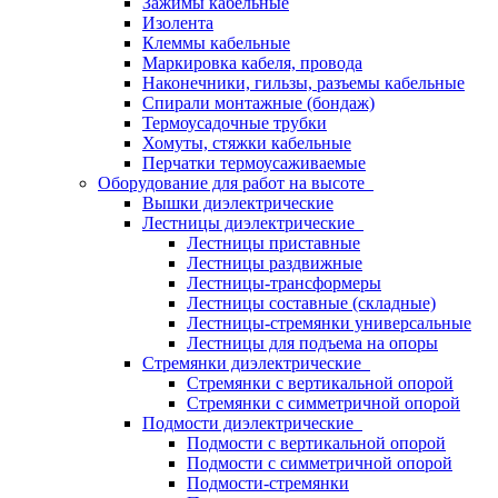
Зажимы кабельные
Изолента
Клеммы кабельные
Маркировка кабеля, провода
Наконечники, гильзы, разъемы кабельные
Спирали монтажные (бондаж)
Термоусадочные трубки
Хомуты, стяжки кабельные
Перчатки термоусаживаемые
Оборудование для работ на высоте
Вышки диэлектрические
Лестницы диэлектрические
Лестницы приставные
Лестницы раздвижные
Лестницы-трансформеры
Лестницы составные (складные)
Лестницы-стремянки универсальные
Лестницы для подъема на опоры
Стремянки диэлектрические
Стремянки с вертикальной опорой
Стремянки с симметричной опорой
Подмости диэлектрические
Подмости с вертикальной опорой
Подмости с симметричной опорой
Подмости-стремянки