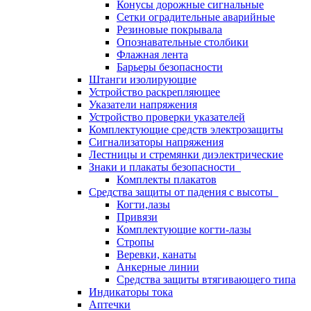
Конусы дорожные сигнальные
Сетки оградительные аварийные
Резиновые покрывала
Опознавательные столбики
Флажная лента
Барьеры безопасности
Штанги изолирующие
Устройство раскрепляющее
Указатели напряжения
Устройство проверки указателей
Комплектующие средств электрозащиты
Сигнализаторы напряжения
Лестницы и стремянки диэлектрические
Знаки и плакаты безопасности
Комплекты плакатов
Средства защиты от падения с высоты
Когти,лазы
Привязи
Комплектующие когти-лазы
Стропы
Веревки, канаты
Анкерные линии
Средства защиты втягивающего типа
Индикаторы тока
Аптечки