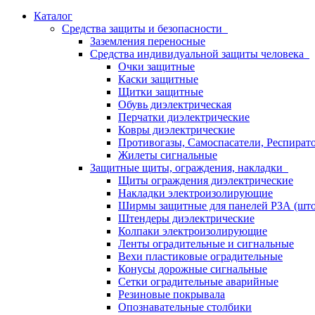
Каталог
Средства защиты и безопасности
Заземления переносные
Средства индивидуальной защиты человека
Очки защитные
Каски защитные
Щитки защитные
Обувь диэлектрическая
Перчатки диэлектрические
Ковры диэлектрические
Противогазы, Самоспасатели, Респират
Жилеты сигнальные
Защитные щиты, ограждения, накладки
Щиты ограждения диэлектрические
Накладки электроизолирующие
Ширмы защитные для панелей РЗА (што
Штендеры диэлектрические
Колпаки электроизолирующие
Ленты оградительные и сигнальные
Вехи пластиковые оградительные
Конусы дорожные сигнальные
Сетки оградительные аварийные
Резиновые покрывала
Опознавательные столбики