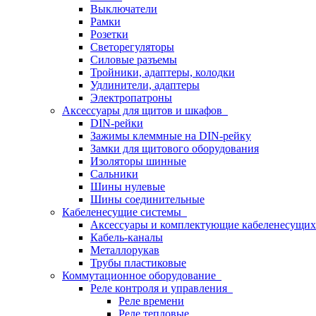
Выключатели
Рамки
Розетки
Светорегуляторы
Силовые разъемы
Тройники, адаптеры, колодки
Удлинители, адаптеры
Электропатроны
Аксессуары для щитов и шкафов
DIN-рейки
Зажимы клеммные на DIN-рейку
Замки для щитового оборудования
Изоляторы шинные
Сальники
Шины нулевые
Шины соединительные
Кабеленесущие системы
Аксессуары и комплектующие кабеленесущих
Кабель-каналы
Металлорукав
Трубы пластиковые
Коммутационное оборудование
Реле контроля и управления
Реле времени
Реле тепловые