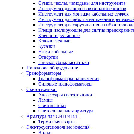
Сумки, чехлы, чемоданы для инструмента
Инструмент для опрессовки наконечников
Инструмент для монтажа кабельных стяжек
Инструмент для резки и натяжения крепежно
Инструмент для скручивания и гибки провод
Клещи изолирующие для снятия предохранит
Клещи переставные
Ключи гаечные
Кусачки
Ножи кабельные
Отвёртки
Плоскогубцы,пассатижи
Поисковое оборудование
Трансформаторы
Трансформаторы напряжения
Силовые трансформаторы
Светотехника
Аксессуары светотехники
Лампы
Светильники
Светосигнальная арматура
Арматура для СИП и ВЛ
Термитная сварка
Электроустановочные изделия
Вилки