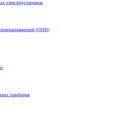
ых электроустановок
т перенапряжений (ОПН)
аз
ьных приборов