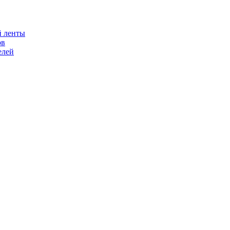
й ленты
ов
елей