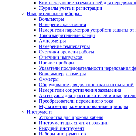
Комплектующие заземлителей для передвижн
Журналы учета и регистрации
Измерительные приборы
Вольтметры
Измерения расстояния
Измерители параметров устройств защиты о
Токоизмерительные клещи
Амперметры
Измерение температуры
Счетчики времени работы
Счетчики импульсов
Прочие приборы
Указатели последовательности чередования ф
Вольтамперфазометры
Омметры
Оборудование для диагностики и испытаний
Измерители сопротивления заземления
Аксессуары для трассоискателей и измерител
Преобразователи переменного тока
Мультиметры, комбинированные приборы
Инструмент
Устройства для прокола кабеля
Инструмент для снятия изоляции
Режущий инструмент
Наборы инструментов