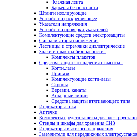
Флажная лента
Барьеры безопасности
Штанги изолирующие
Устройство раскрепляющее
Указатели напряжения
Устройство проверки указателей
Комплектующие средств электрозащиты
Сигнализаторы напряжения
Лестницы и стремянки диэлектрические
Знаки и плакаты безопасности
Комплекты плакатов
Средства защиты от падения с высоты
Когти,лазы
Привязи
Комплектующие когти-лазы
Стропы
Веревки, канаты
Анкерные линии
Средства защиты втягивающего типа
Индикаторы тока
Аптечки
Комплекты средств защиты для электроустан
Стенды и шкафы для хранения СИЗ
Индикаторы высокого напряжения
Заземлители для передвижных электроустано