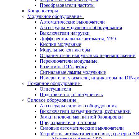
Преобразователи частоты
Конденсаторы
Модульное оборудование
Автоматические выключатели
Аксессуары модульного оборудования
Выключатели нагрузки
Дифференциальные автоматы, УЗО
Кнопки модульные
Модульные контакторы
Ограничители импульсных перенапряжений
Переключатели модульные
Розетки на DIN-рейку
Сигнальные лампы модульные
Измерители, указатели, индикаторы на DIN-р
Пожарное оборудование
Огнетушители
Подставки под огнетушитель
Силовое оборудование
Аксессуары силового оборудования
Выключатели-разъединители, рубильники
Замки и ключи магнитной блокировки
Предохранители, патроны
Силовые автоматические выключатели
Устройства автоматического ввода резерва 