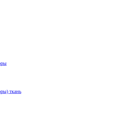
оры
ры) ткань