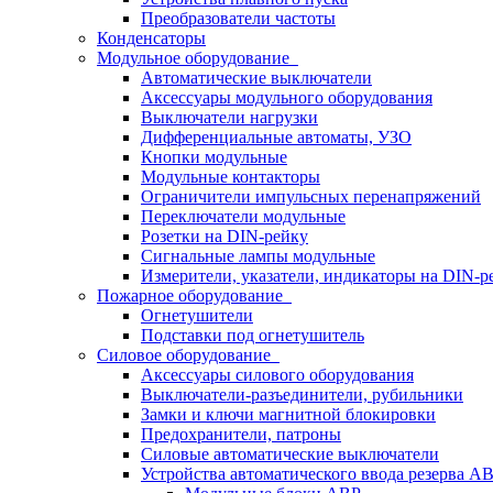
Преобразователи частоты
Конденсаторы
Модульное оборудование
Автоматические выключатели
Аксессуары модульного оборудования
Выключатели нагрузки
Дифференциальные автоматы, УЗО
Кнопки модульные
Модульные контакторы
Ограничители импульсных перенапряжений
Переключатели модульные
Розетки на DIN-рейку
Сигнальные лампы модульные
Измерители, указатели, индикаторы на DIN-р
Пожарное оборудование
Огнетушители
Подставки под огнетушитель
Силовое оборудование
Аксессуары силового оборудования
Выключатели-разъединители, рубильники
Замки и ключи магнитной блокировки
Предохранители, патроны
Силовые автоматические выключатели
Устройства автоматического ввода резерва 