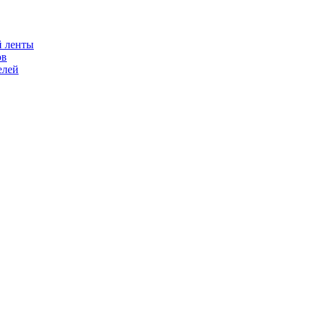
й ленты
ов
елей