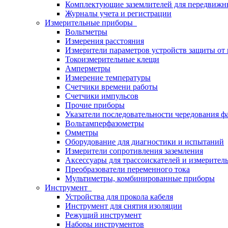
Комплектующие заземлителей для передвижн
Журналы учета и регистрации
Измерительные приборы
Вольтметры
Измерения расстояния
Измерители параметров устройств защиты о
Токоизмерительные клещи
Амперметры
Измерение температуры
Счетчики времени работы
Счетчики импульсов
Прочие приборы
Указатели последовательности чередования ф
Вольтамперфазометры
Омметры
Оборудование для диагностики и испытаний
Измерители сопротивления заземления
Аксессуары для трассоискателей и измерител
Преобразователи переменного тока
Мультиметры, комбинированные приборы
Инструмент
Устройства для прокола кабеля
Инструмент для снятия изоляции
Режущий инструмент
Наборы инструментов