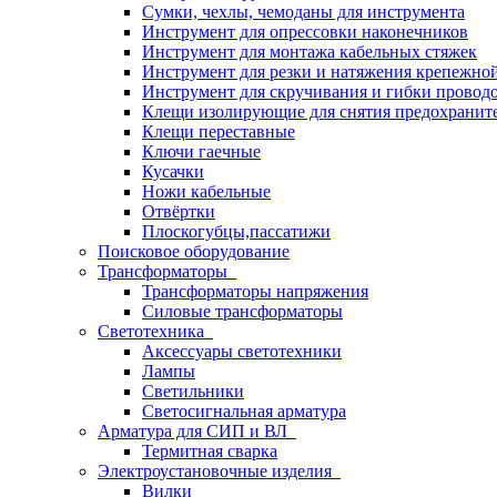
Сумки, чехлы, чемоданы для инструмента
Инструмент для опрессовки наконечников
Инструмент для монтажа кабельных стяжек
Инструмент для резки и натяжения крепежно
Инструмент для скручивания и гибки провод
Клещи изолирующие для снятия предохранит
Клещи переставные
Ключи гаечные
Кусачки
Ножи кабельные
Отвёртки
Плоскогубцы,пассатижи
Поисковое оборудование
Трансформаторы
Трансформаторы напряжения
Силовые трансформаторы
Светотехника
Аксессуары светотехники
Лампы
Светильники
Светосигнальная арматура
Арматура для СИП и ВЛ
Термитная сварка
Электроустановочные изделия
Вилки