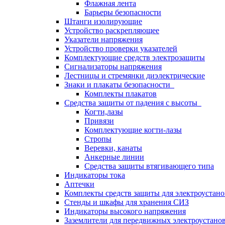
Флажная лента
Барьеры безопасности
Штанги изолирующие
Устройство раскрепляющее
Указатели напряжения
Устройство проверки указателей
Комплектующие средств электрозащиты
Сигнализаторы напряжения
Лестницы и стремянки диэлектрические
Знаки и плакаты безопасности
Комплекты плакатов
Средства защиты от падения с высоты
Когти,лазы
Привязи
Комплектующие когти-лазы
Стропы
Веревки, канаты
Анкерные линии
Средства защиты втягивающего типа
Индикаторы тока
Аптечки
Комплекты средств защиты для электроустан
Стенды и шкафы для хранения СИЗ
Индикаторы высокого напряжения
Заземлители для передвижных электроустано