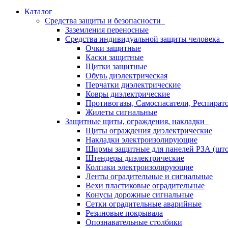
Каталог
Средства защиты и безопасности
Заземления переносные
Средства индивидуальной защиты человека
Очки защитные
Каски защитные
Щитки защитные
Обувь диэлектрическая
Перчатки диэлектрические
Ковры диэлектрические
Противогазы, Самоспасатели, Респират
Жилеты сигнальные
Защитные щиты, ограждения, накладки
Щиты ограждения диэлектрические
Накладки электроизолирующие
Ширмы защитные для панелей РЗА (што
Штендеры диэлектрические
Колпаки электроизолирующие
Ленты оградительные и сигнальные
Вехи пластиковые оградительные
Конусы дорожные сигнальные
Сетки оградительные аварийные
Резиновые покрывала
Опознавательные столбики