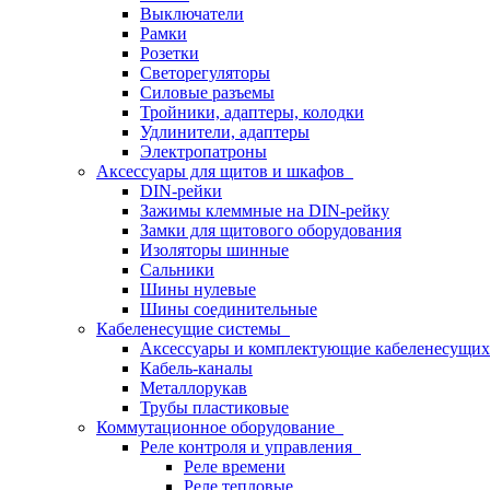
Выключатели
Рамки
Розетки
Светорегуляторы
Силовые разъемы
Тройники, адаптеры, колодки
Удлинители, адаптеры
Электропатроны
Аксессуары для щитов и шкафов
DIN-рейки
Зажимы клеммные на DIN-рейку
Замки для щитового оборудования
Изоляторы шинные
Сальники
Шины нулевые
Шины соединительные
Кабеленесущие системы
Аксессуары и комплектующие кабеленесущих
Кабель-каналы
Металлорукав
Трубы пластиковые
Коммутационное оборудование
Реле контроля и управления
Реле времени
Реле тепловые