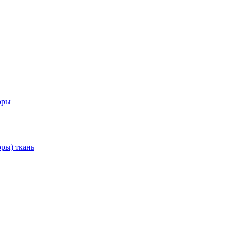
оры
ры) ткань