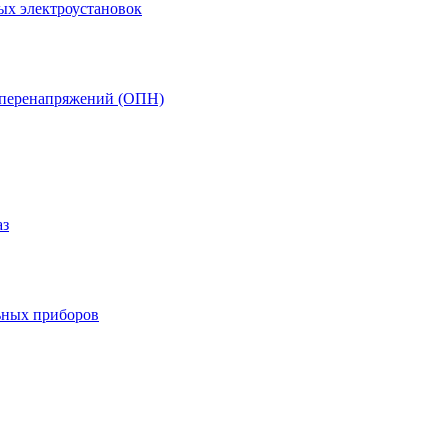
ых электроустановок
т перенапряжений (ОПН)
аз
ьных приборов