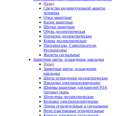
Назад
Средства индивидуальной защиты
человека
Очки защитные
Каски защитные
Щитки защитные
Обувь диэлектрическая
Перчатки диэлектрические
Ковры диэлектрические
Противогазы, Самоспасатели,
Респираторы
Жилеты сигнальные
Защитные щиты, ограждения, накладки
Назад
Защитные щиты, ограждения,
накладки
Щиты ограждения диэлектрические
Накладки электроизолирующие
Ширмы защитные для панелей РЗА
(шторы) ткань
Штендеры диэлектрические
Колпаки электроизолирующие
Ленты оградительные и сигнальные
Вехи пластиковые оградительные
Конусы дорожные сигнальные