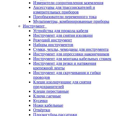
Измерители сопротивления заземления
Аксессуары для трассоискателей и
измерительных приборов
Преобразователи переменного тока
Мультиметры, комбинированные приборы
Инструмент
Устройства для прокола кабеля
Инструмент для снятия изоляции
Режущий инструмент
Наборы инструментов
Сумки, чехлы, чемоданы для инструмента
Инструмент для опрессовки наконечников
Инструмент для монтажа кабельных стяжек
Инструмент для резки и натяжения
крепежной ленты
Инструмент для скручивания и гибки
проводов
Клещи изолирующие для снятия
предохранителей
Клещи переставные
Ключи гаечные
Кусачки
Ножи кабельные
Отвёртки
Плоскогубцы,пассатижи