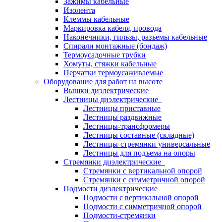
Зажимы кабельные
Изолента
Клеммы кабельные
Маркировка кабеля, провода
Наконечники, гильзы, разъемы кабельные
Спирали монтажные (бондаж)
Термоусадочные трубки
Хомуты, стяжки кабельные
Перчатки термоусаживаемые
Оборудование для работ на высоте
Вышки диэлектрические
Лестницы диэлектрические
Лестницы приставные
Лестницы раздвижные
Лестницы-трансформеры
Лестницы составные (складные)
Лестницы-стремянки универсальные
Лестницы для подъема на опоры
Стремянки диэлектрические
Стремянки с вертикальной опорой
Стремянки с симметричной опорой
Подмости диэлектрические
Подмости с вертикальной опорой
Подмости с симметричной опорой
Подмости-стремянки