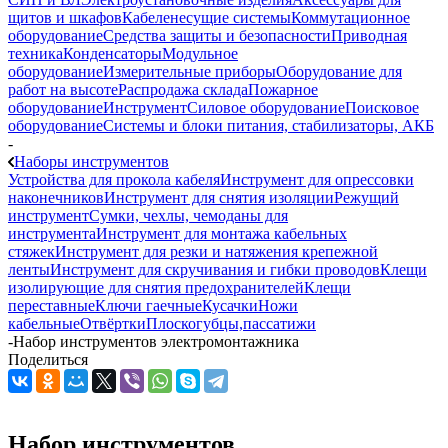
щитов и шкафов
Кабеленесущие системы
Коммутационное
оборудование
Средства защиты и безопасности
Приводная
техника
Конденсаторы
Модульное
оборудование
Измерительные приборы
Оборудование для
работ на высоте
Распродажа склада
Пожарное
оборудование
Инструмент
Силовое оборудование
Поисковое
оборудование
Системы и блоки питания, стабилизаторы, АКБ
-
Наборы инструментов
Устройства для прокола кабеля
Инструмент для опрессовки
наконечников
Инструмент для снятия изоляции
Режущий
инструмент
Сумки, чехлы, чемоданы для
инструмента
Инструмент для монтажа кабельных
стяжек
Инструмент для резки и натяжения крепежной
ленты
Инструмент для скручивания и гибки проводов
Клещи
изолирующие для снятия предохранителей
Клещи
переставные
Ключи гаечные
Кусачки
Ножи
кабельные
Отвёртки
Плоскогубцы,пассатижи
-
Набор инструментов электромонтажника
Поделиться
Набор инструментов