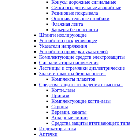
Конусы дорожные сигнальные
Сетки оградительные аварийные
Резиновые покрывала
Опознавательные столбики
Флажная лента
Барьеры безопасности
Штанги изолирующие
Устройство раскрепляющее
Указатели напряжения
Устройство проверки указателей
Комплектующие средств электрозащиты
Сигнализаторы напряжения
Лестницы и стремянки диэлектрические
Знаки и плакаты безопасности
Комплекты плакатов
Средства защиты от падения с высоты
Когти,лазы
Привязи
Комплектующие когти-лазы
Стропы
Веревки, канаты
Анкерные линии
Средства защиты втягивающего типа
Индикаторы тока
Аптечки