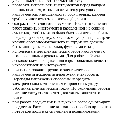
увеличивает опасность несчастного случая;
проверять исправность инструментов перед каждым
использованием, в том числе заточку режущих
инструментов, изношенность губок гаечных ключей,
трубных инструментов, плоскогубцев и пр.;
содержать их в чистоте и сухости. После выполнения
работ хранить инструмент в разделенной на секции
сумке так, чтобы можно было быстро и легко выбрать
подходящую отвертку/ключ/плоскогубцы и т.д. Острые
кромки слесарно-монтажного инструмента должны
быть защищены колпачками, футлярами и т.п.;
использовать для электрических работ инструмент с
изолированными рукоятками. Для работы вблизи
легковоспламеняющихся или взрывоопасных веществ -
искробезопасный инструмент;
при использовании ручного электрического
инструмента исключить перегрузки электросети.
Перепады напряжения способны навредить
электрическим компонентам и привести к удару
работника электрическим током. По окончании работы
питание следует отключить, контакты защитить от
влаги;
при работе следует иметь в руках не более одного-двух
предметов. Рассеивание внимания способно привести к
потере контроля над ситуацией и возникновении