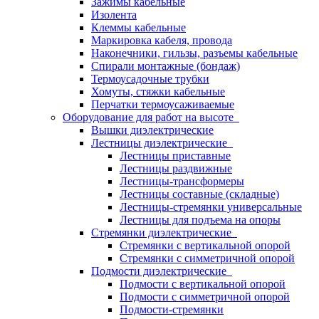
Зажимы кабельные
Изолента
Клеммы кабельные
Маркировка кабеля, провода
Наконечники, гильзы, разъемы кабельные
Спирали монтажные (бондаж)
Термоусадочные трубки
Хомуты, стяжки кабельные
Перчатки термоусаживаемые
Оборудование для работ на высоте
Вышки диэлектрические
Лестницы диэлектрические
Лестницы приставные
Лестницы раздвижные
Лестницы-трансформеры
Лестницы составные (складные)
Лестницы-стремянки универсальные
Лестницы для подъема на опоры
Стремянки диэлектрические
Стремянки с вертикальной опорой
Стремянки с симметричной опорой
Подмости диэлектрические
Подмости с вертикальной опорой
Подмости с симметричной опорой
Подмости-стремянки