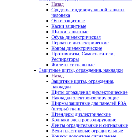
Назад
Средства индивидуальной защиты
человека
Очки защитные
Каски защитные
Щитки защитные
Обувь диэлектрическая
Перчатки диэлектрические
Ковры диэлектрические
Противогазы, Самоспасатели,
Респираторы
Жилеты сигнальные
Защитные щиты, ограждения, накладки
Назад
Защитные щиты, ограждения,
накладки
Щиты ограждения диэлектрические
Накладки электроизолирующие
Ширмы защитные для панелей РЗА
(шторы) ткань
Штендеры диэлектрические
Колпаки электроизолирующие
Ленты оградительные и сигнальные
Вехи пластиковые оградительные
Конусы дорожные сигнальные