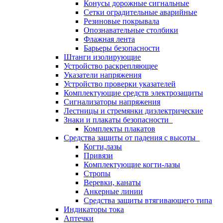
Конусы дорожные сигнальные
Сетки оградительные аварийные
Резиновые покрывала
Опознавательные столбики
Флажная лента
Барьеры безопасности
Штанги изолирующие
Устройство раскрепляющее
Указатели напряжения
Устройство проверки указателей
Комплектующие средств электрозащиты
Сигнализаторы напряжения
Лестницы и стремянки диэлектрические
Знаки и плакаты безопасности
Комплекты плакатов
Средства защиты от падения с высоты
Когти,лазы
Привязи
Комплектующие когти-лазы
Стропы
Веревки, канаты
Анкерные линии
Средства защиты втягивающего типа
Индикаторы тока
Аптечки