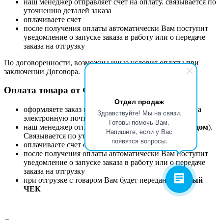
наш менеджер отправляет счет на оплату. связывается по
уточнению деталей заказа
оплачиваете счет
после получения оплаты автоматически Вам поступит
уведомление о запуске заказа в работу или о передаче
заказа на отгрузку
По договоренности, возможны иные условия оплаты при
заключении Договора.
Оплата товара от Физического лица.
Отдел продаж
оформляете заказ на сайте или присылаете запрос на
Здравствуйте! Мы на связи.
электронную почту
zakaz@etk-oniks.ru
Готовы помочь Вам.
наш менеджер отправляет счет на оплату
(с QR-кодом
).
Напишите, если у Вас
Связывается по уточнению деталей заказа
появятся вопросы.
оплачиваете счет онлайн или в любом банке
после получения оплаты автоматически Вам поступит
уведомление о запуске заказа в работу или о передаче
заказа на отгрузку
при отгрузке с товаром Вам будет передан
кассовый
ЧЕК