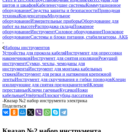
щитов и шкафов
Кабеленесущие системы
Коммутационное
оборудование
Средства защиты и безопасности
Приводная
техника
Конденсаторы
Модульное
оборудование
Измерительные приборы
Оборудование для
работ на высоте
Распродажа склада
Пожарное
оборудование
Инструмент
Силовое оборудование
Поисковое
оборудование
Системы и блоки питания, стабилизаторы, АКБ
-
Наборы инструментов
Устройства для прокола кабеля
Инструмент для опрессовки
наконечников
Инструмент для снятия изоляции
Режущий
инструмент
Сумки, чехлы, чемоданы для
инструмента
Инструмент для монтажа кабельных
стяжек
Инструмент для резки и натяжения крепежной
ленты
Инструмент для скручивания и гибки проводов
Клещи
изолирующие для снятия предохранителей
Клещи
переставные
Ключи гаечные
Кусачки
Ножи
кабельные
Отвёртки
Плоскогубцы,пассатижи
-
Квазар №2 набор инструмента электрика
Поделиться
Квазар №2 набор инструмента