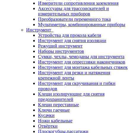
Измерители сопротивления заземления
Аксессуары для трассоискателей и
измерительных приборов
Преобразователи переменного тока
Мультиметры, комбинированные приборы
Инструмент
Устройства для прокола кабеля
Инструмент для снятия изоляции
Режущий инструмент
Наборы инструментов
Сумки, чехлы, чемоданы для инструмента
Инструмент для опрессовки наконечников
Инструмент для монтажа кабельных стяжек
Инструмент для резки и натяжения
крепежной ленты
Инструмент для скручивания и гибки
проводов
Клещи изолирующие для снятия
предохранителей
Клещи переставные
Ключи гаечные
Кусачки
Ножи кабельные
Отвёртки
Плоскогубцы,пассатижи