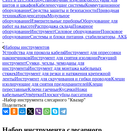
щитов и шкафов
Кабеленесущие системы
Коммутационное
оборудование
Средства защиты и безопасности
Приводная
техника
Конденсаторы
Модульное
оборудование
Измерительные приборы
Оборудование для
работ на высоте
Распродажа склада
Пожарное
оборудование
Инструмент
Силовое оборудование
Поисковое
оборудование
Системы и блоки питания, стабилизаторы, АКБ
-
Наборы инструментов
Устройства для прокола кабеля
Инструмент для опрессовки
наконечников
Инструмент для снятия изоляции
Режущий
инструмент
Сумки, чехлы, чемоданы для
инструмента
Инструмент для монтажа кабельных
стяжек
Инструмент для резки и натяжения крепежной
ленты
Инструмент для скручивания и гибки проводов
Клещи
изолирующие для снятия предохранителей
Клещи
переставные
Ключи гаечные
Кусачки
Ножи
кабельные
Отвёртки
Плоскогубцы,пассатижи
-
Набор инструмента слесарного "Квазар"
Поделиться
Набор инструмента слесарного