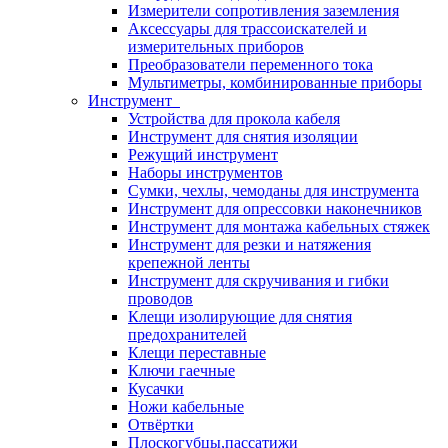
Измерители сопротивления заземления
Аксессуары для трассоискателей и
измерительных приборов
Преобразователи переменного тока
Мультиметры, комбинированные приборы
Инструмент
Устройства для прокола кабеля
Инструмент для снятия изоляции
Режущий инструмент
Наборы инструментов
Сумки, чехлы, чемоданы для инструмента
Инструмент для опрессовки наконечников
Инструмент для монтажа кабельных стяжек
Инструмент для резки и натяжения
крепежной ленты
Инструмент для скручивания и гибки
проводов
Клещи изолирующие для снятия
предохранителей
Клещи переставные
Ключи гаечные
Кусачки
Ножи кабельные
Отвёртки
Плоскогубцы,пассатижи