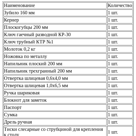
Наименование
Количество
Зубило 160 мм
1 шт.
Кернер
1 шт.
Плоскогубцы 200 мм
1 шт.
Ключ гаечный разводной КР-30
1 шт.
Ключ трубный КТР №1
1 шт.
Молоток 0,2 кг
1 шт.
Ножовка по металлу
1 шт.
Напильник плоский 200 мм
1 шт.
Напильник трехгранный 200 мм
1 шт.
Отвертка шлицевая 0,6х4,0 мм
1 шт.
Отвертка шлицевая 1,0х6,5 мм
1 шт.
Ручка шариковая
1 шт.
Блокнот для заметок
1 шт.
Паспорт
1 шт.
Сумка
1 шт.
Дрель ручная
1 шт.
Тиски слесарные со струбциной для крепления
1 шт.
к столу