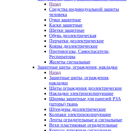
Назад
Средства индивидуальной защиты
человека
Очки защитные
Каски защитные
Щитки защитные
Обувь диэлектрическая
Перчатки диэлектрические
Ковры диэлектрические
Противогазы, Самоспасатели,
Респираторы
Жилеты сигнальные
Защитные щиты, ограждения, накладки
Назад
Защитные щиты, ограждения,
накладки
Щиты ограждения диэлектрические
Накладки электроизолирующие
Ширмы защитные для панелей РЗА
(шторы) ткань
Штендеры диэлектрические
Колпаки электроизолирующие
Ленты оградительные и сигнальные
Вехи пластиковые оградительные
Конусы дорожные сигнальные