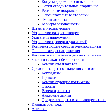
Конусы дорожные сигнальные
Сетки оградительные аварийные
Резиновые покрывала
Опознавательные столбики
Флажная лента
Барьеры безопасности
Штанги изолирующие
Устройство раскрепляющее
Указатели напряжения
Устройство проверки указателей
Комплектующие средств электрозащиты
Сигнализаторы напряжения
Лестницы и стремянки диэлектрические
Знаки и плакаты безопасности
Комплекты плакатов
Средства защиты от падения с высоты
Когти,лазы
Привязи
Комплектующие когти-лазы
Стропы
Веревки, канаты
Анкерные линии
Средства защиты втягивающего типа
Индикаторы тока
Аптечки