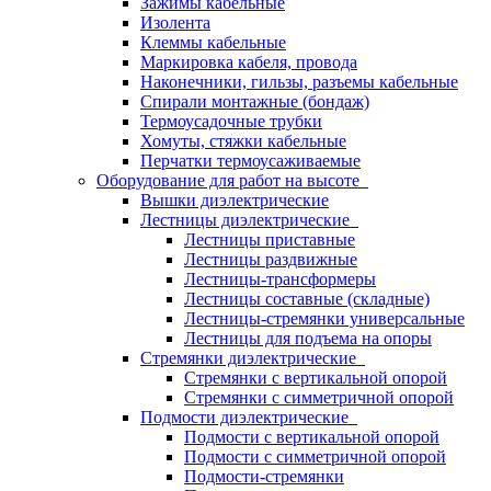
Зажимы кабельные
Изолента
Клеммы кабельные
Маркировка кабеля, провода
Наконечники, гильзы, разъемы кабельные
Спирали монтажные (бондаж)
Термоусадочные трубки
Хомуты, стяжки кабельные
Перчатки термоусаживаемые
Оборудование для работ на высоте
Вышки диэлектрические
Лестницы диэлектрические
Лестницы приставные
Лестницы раздвижные
Лестницы-трансформеры
Лестницы составные (складные)
Лестницы-стремянки универсальные
Лестницы для подъема на опоры
Стремянки диэлектрические
Стремянки с вертикальной опорой
Стремянки с симметричной опорой
Подмости диэлектрические
Подмости с вертикальной опорой
Подмости с симметричной опорой
Подмости-стремянки