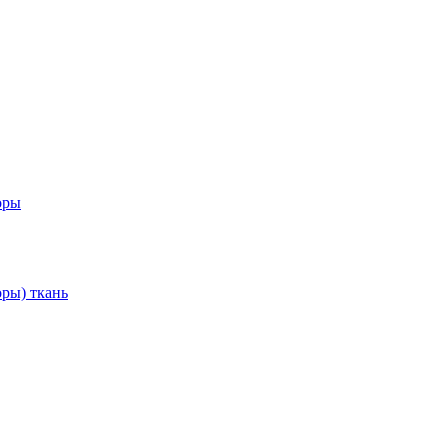
оры
ры) ткань