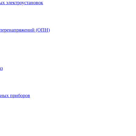
ых электроустановок
т перенапряжений (ОПН)
аз
ьных приборов