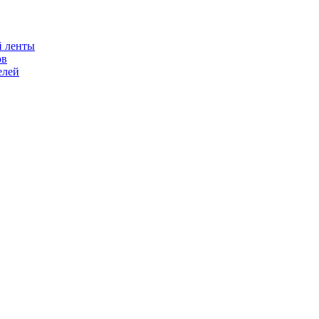
й ленты
ов
елей