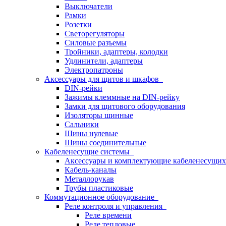
Выключатели
Рамки
Розетки
Светорегуляторы
Силовые разъемы
Тройники, адаптеры, колодки
Удлинители, адаптеры
Электропатроны
Аксессуары для щитов и шкафов
DIN-рейки
Зажимы клеммные на DIN-рейку
Замки для щитового оборудования
Изоляторы шинные
Сальники
Шины нулевые
Шины соединительные
Кабеленесущие системы
Аксессуары и комплектующие кабеленесущих
Кабель-каналы
Металлорукав
Трубы пластиковые
Коммутационное оборудование
Реле контроля и управления
Реле времени
Реле тепловые