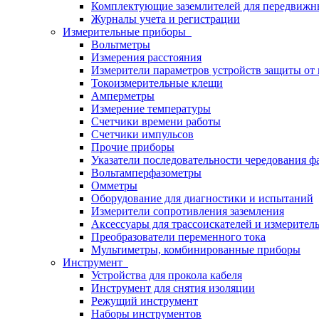
Комплектующие заземлителей для передвижн
Журналы учета и регистрации
Измерительные приборы
Вольтметры
Измерения расстояния
Измерители параметров устройств защиты о
Токоизмерительные клещи
Амперметры
Измерение температуры
Счетчики времени работы
Счетчики импульсов
Прочие приборы
Указатели последовательности чередования ф
Вольтамперфазометры
Омметры
Оборудование для диагностики и испытаний
Измерители сопротивления заземления
Аксессуары для трассоискателей и измерител
Преобразователи переменного тока
Мультиметры, комбинированные приборы
Инструмент
Устройства для прокола кабеля
Инструмент для снятия изоляции
Режущий инструмент
Наборы инструментов