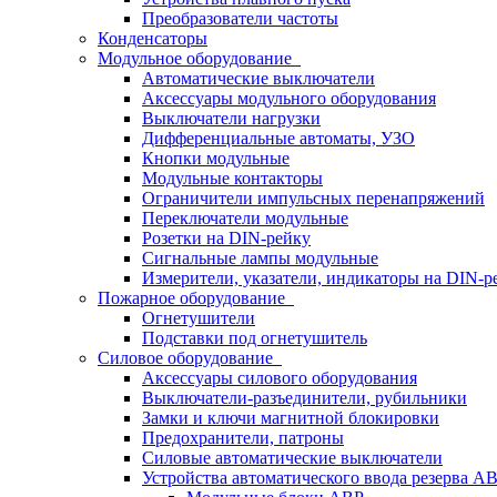
Преобразователи частоты
Конденсаторы
Модульное оборудование
Автоматические выключатели
Аксессуары модульного оборудования
Выключатели нагрузки
Дифференциальные автоматы, УЗО
Кнопки модульные
Модульные контакторы
Ограничители импульсных перенапряжений
Переключатели модульные
Розетки на DIN-рейку
Сигнальные лампы модульные
Измерители, указатели, индикаторы на DIN-р
Пожарное оборудование
Огнетушители
Подставки под огнетушитель
Силовое оборудование
Аксессуары силового оборудования
Выключатели-разъединители, рубильники
Замки и ключи магнитной блокировки
Предохранители, патроны
Силовые автоматические выключатели
Устройства автоматического ввода резерва 