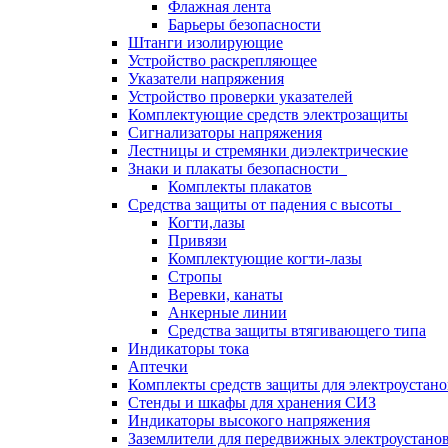
Флажная лента
Барьеры безопасности
Штанги изолирующие
Устройство раскрепляющее
Указатели напряжения
Устройство проверки указателей
Комплектующие средств электрозащиты
Сигнализаторы напряжения
Лестницы и стремянки диэлектрические
Знаки и плакаты безопасности
Комплекты плакатов
Средства защиты от падения с высоты
Когти,лазы
Привязи
Комплектующие когти-лазы
Стропы
Веревки, канаты
Анкерные линии
Средства защиты втягивающего типа
Индикаторы тока
Аптечки
Комплекты средств защиты для электроустан
Стенды и шкафы для хранения СИЗ
Индикаторы высокого напряжения
Заземлители для передвижных электроустано