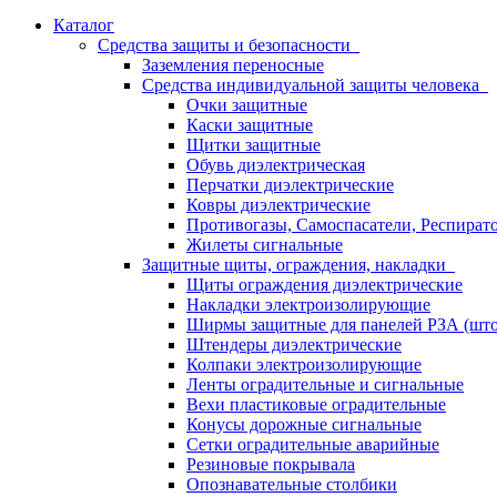
Каталог
Средства защиты и безопасности
Заземления переносные
Средства индивидуальной защиты человека
Очки защитные
Каски защитные
Щитки защитные
Обувь диэлектрическая
Перчатки диэлектрические
Ковры диэлектрические
Противогазы, Самоспасатели, Респират
Жилеты сигнальные
Защитные щиты, ограждения, накладки
Щиты ограждения диэлектрические
Накладки электроизолирующие
Ширмы защитные для панелей РЗА (што
Штендеры диэлектрические
Колпаки электроизолирующие
Ленты оградительные и сигнальные
Вехи пластиковые оградительные
Конусы дорожные сигнальные
Сетки оградительные аварийные
Резиновые покрывала
Опознавательные столбики