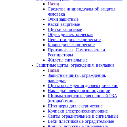
Назад
Средства индивидуальной защиты
человека
Очки защитные
Каски защитные
Щитки защитные
Обувь диэлектрическая
Перчатки диэлектрические
Ковры диэлектрические
Противогазы, Самоспасатели,
Респираторы
Жилеты сигнальные
Защитные щиты, ограждения, накладки
Назад
Защитные щиты, ограждения,
накладки
Щиты ограждения диэлектрические
Накладки электроизолирующие
Ширмы защитные для панелей РЗА
(шторы) ткань
Штендеры диэлектрические
Колпаки электроизолирующие
Ленты оградительные и сигнальные
Вехи пластиковые оградительные
Конусы дорожные сигнальные