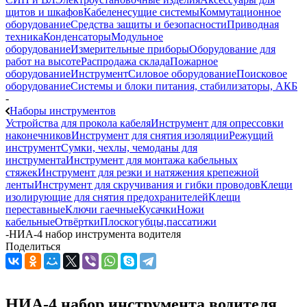
щитов и шкафов
Кабеленесущие системы
Коммутационное
оборудование
Средства защиты и безопасности
Приводная
техника
Конденсаторы
Модульное
оборудование
Измерительные приборы
Оборудование для
работ на высоте
Распродажа склада
Пожарное
оборудование
Инструмент
Силовое оборудование
Поисковое
оборудование
Системы и блоки питания, стабилизаторы, АКБ
-
Наборы инструментов
Устройства для прокола кабеля
Инструмент для опрессовки
наконечников
Инструмент для снятия изоляции
Режущий
инструмент
Сумки, чехлы, чемоданы для
инструмента
Инструмент для монтажа кабельных
стяжек
Инструмент для резки и натяжения крепежной
ленты
Инструмент для скручивания и гибки проводов
Клещи
изолирующие для снятия предохранителей
Клещи
переставные
Ключи гаечные
Кусачки
Ножи
кабельные
Отвёртки
Плоскогубцы,пассатижи
-
НИА-4 набор инструмента водителя
Поделиться
НИА-4 набор инструмента водителя