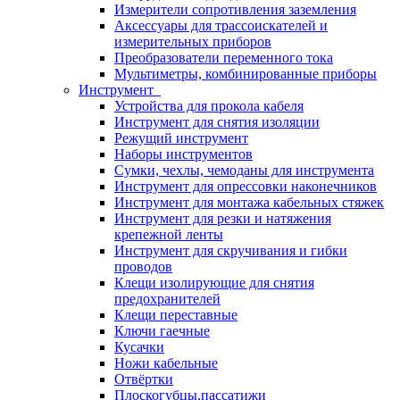
Измерители сопротивления заземления
Аксессуары для трассоискателей и
измерительных приборов
Преобразователи переменного тока
Мультиметры, комбинированные приборы
Инструмент
Устройства для прокола кабеля
Инструмент для снятия изоляции
Режущий инструмент
Наборы инструментов
Сумки, чехлы, чемоданы для инструмента
Инструмент для опрессовки наконечников
Инструмент для монтажа кабельных стяжек
Инструмент для резки и натяжения
крепежной ленты
Инструмент для скручивания и гибки
проводов
Клещи изолирующие для снятия
предохранителей
Клещи переставные
Ключи гаечные
Кусачки
Ножи кабельные
Отвёртки
Плоскогубцы,пассатижи