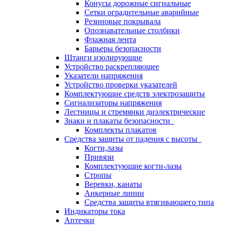
Конусы дорожные сигнальные
Сетки оградительные аварийные
Резиновые покрывала
Опознавательные столбики
Флажная лента
Барьеры безопасности
Штанги изолирующие
Устройство раскрепляющее
Указатели напряжения
Устройство проверки указателей
Комплектующие средств электрозащиты
Сигнализаторы напряжения
Лестницы и стремянки диэлектрические
Знаки и плакаты безопасности
Комплекты плакатов
Средства защиты от падения с высоты
Когти,лазы
Привязи
Комплектующие когти-лазы
Стропы
Веревки, канаты
Анкерные линии
Средства защиты втягивающего типа
Индикаторы тока
Аптечки