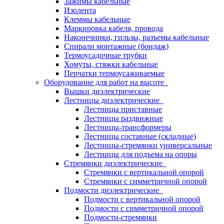
Зажимы кабельные
Изолента
Клеммы кабельные
Маркировка кабеля, провода
Наконечники, гильзы, разъемы кабельные
Спирали монтажные (бондаж)
Термоусадочные трубки
Хомуты, стяжки кабельные
Перчатки термоусаживаемые
Оборудование для работ на высоте
Вышки диэлектрические
Лестницы диэлектрические
Лестницы приставные
Лестницы раздвижные
Лестницы-трансформеры
Лестницы составные (складные)
Лестницы-стремянки универсальные
Лестницы для подъема на опоры
Стремянки диэлектрические
Стремянки с вертикальной опорой
Стремянки с симметричной опорой
Подмости диэлектрические
Подмости с вертикальной опорой
Подмости с симметричной опорой
Подмости-стремянки