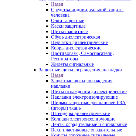
Назад
Средства индивидуальной защиты
человека
Очки защитные
Каски защитные
Щитки защитные
Обувь диэлектрическая
Перчатки диэлектрические
Ковры диэлектрические
Противогазы, Самоспасатели,
Респираторы
Жилеты сигнальные
Защитные щиты, ограждения, накладки
Назад
Защитные щиты, ограждения,
накладки
Щиты ограждения диэлектрические
Накладки электроизолирующие
Ширмы защитные для панелей РЗА
(шторы) ткань
Штендеры диэлектрические
Колпаки электроизолирующие
Ленты оградительные и сигнальные
Вехи пластиковые оградительные
Конусы дорожные сигнальные