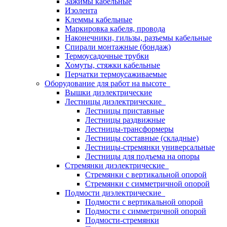
Зажимы кабельные
Изолента
Клеммы кабельные
Маркировка кабеля, провода
Наконечники, гильзы, разъемы кабельные
Спирали монтажные (бондаж)
Термоусадочные трубки
Хомуты, стяжки кабельные
Перчатки термоусаживаемые
Оборудование для работ на высоте
Вышки диэлектрические
Лестницы диэлектрические
Лестницы приставные
Лестницы раздвижные
Лестницы-трансформеры
Лестницы составные (складные)
Лестницы-стремянки универсальные
Лестницы для подъема на опоры
Стремянки диэлектрические
Стремянки с вертикальной опорой
Стремянки с симметричной опорой
Подмости диэлектрические
Подмости с вертикальной опорой
Подмости с симметричной опорой
Подмости-стремянки