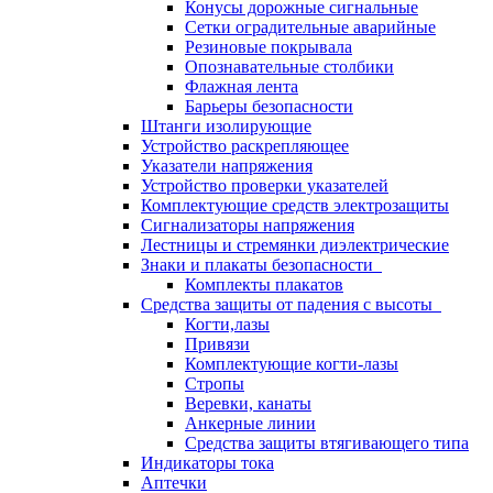
Конусы дорожные сигнальные
Сетки оградительные аварийные
Резиновые покрывала
Опознавательные столбики
Флажная лента
Барьеры безопасности
Штанги изолирующие
Устройство раскрепляющее
Указатели напряжения
Устройство проверки указателей
Комплектующие средств электрозащиты
Сигнализаторы напряжения
Лестницы и стремянки диэлектрические
Знаки и плакаты безопасности
Комплекты плакатов
Средства защиты от падения с высоты
Когти,лазы
Привязи
Комплектующие когти-лазы
Стропы
Веревки, канаты
Анкерные линии
Средства защиты втягивающего типа
Индикаторы тока
Аптечки