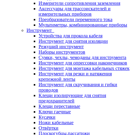
Измерители сопротивления заземления
Аксессуары для трассоискателей и
измерительных приборов
Преобразователи переменного тока
Мультиметры, комбинированные приборы
Инструмент
Устройства для прокола кабеля
Инструмент для снятия изоляции
Режущий инструмент
Наборы инструментов
Сумки, чехлы, чемоданы для инструмента
Инструмент для опрессовки наконечников
Инструмент для монтажа кабельных стяжек
Инструмент для резки и натяжения
крепежной ленты
Инструмент для скручивания и гибки
проводов
Клещи изолирующие для снятия
предохранителей
Клещи переставные
Ключи гаечные
Кусачки
Ножи кабельные
Отвёртки
Плоскогубцы,пассатижи