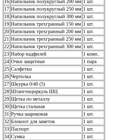
16
Напильник полукруглый 200 мм
1 шт.
17
Напильник полукруглый 250 мм
1 шт.
18
Напильник полукруглый 300 мм
1 шт.
19
Напильник трехгранный 150 мм
1 шт.
20
Напильник трехгранный 200 мм
1 шт.
21
Напильник трехгранный 250 мм
1 шт.
22
Напильник трехгранный 300 мм
1 шт.
23
Набор надфилей
1 комп.
24
Очки защитные
1 пара
25
Салфетки
1 шт.
26
Чертилка
1 шт.
27
Шкурка 0/40 (5)
1 шт.
28
Штангенциркуль ШЦ
1 шт.
29
Щетка по металлу
1 шт.
30
Щетка стальная
1 шт.
31
Ручка шариковая
1 шт.
32
Блокнот для заметок
1 шт.
33
Паспорт
1 шт.
34
Сумка
1 шт.