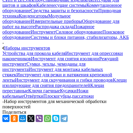
щитов и шкафов
Кабеленесущие системы
Коммутационное
оборудование
Средства защиты и безопасности
Приводная
техника
Конденсаторы
Модульное
оборудование
Измерительные приборы
Оборудование для
работ на высоте
Распродажа склада
Пожарное
оборудование
Инструмент
Силовое оборудование
Поисковое
оборудование
Системы и блоки питания, стабилизаторы, АКБ
-
Наборы инструментов
Устройства для прокола кабеля
Инструмент для опрессовки
наконечников
Инструмент для снятия изоляции
Режущий
инструмент
Сумки, чехлы, чемоданы для
инструмента
Инструмент для монтажа кабельных
стяжек
Инструмент для резки и натяжения крепежной
ленты
Инструмент для скручивания и гибки проводов
Клещи
изолирующие для снятия предохранителей
Клещи
переставные
Ключи гаечные
Кусачки
Ножи
кабельные
Отвёртки
Плоскогубцы,пассатижи
-
Набор инструментов для механической обработки
поверхностей
Поделиться