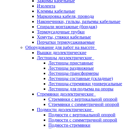
Зажимы кабельные
Изолента
Клеммы кабельные
Маркировка кабеля, провода
Наконечники, гильзы, разъемы кабельные
Спирали монтажные (бондаж)
Термоусадочные трубки
Хомуты, стяжки кабельные
Перчатки термоусаживаемые
Оборудование для работ на высоте
Вышки диэлектрические
Лестницы диэлектрические
Лестницы приставные
Лестницы раздвижные
Лестницы-трансформеры
Лестницы составные (складные)
Лестницы-стремянки универсальные
Лестницы для подъема на опоры
Стремянки диэлектрические
Стремянки с вертикальной опорой
Стремянки с симметричной опорой
Подмости диэлектрические
Подмости с вертикальной опорой
Подмости с симметричной опорой
Подмости-стремянки