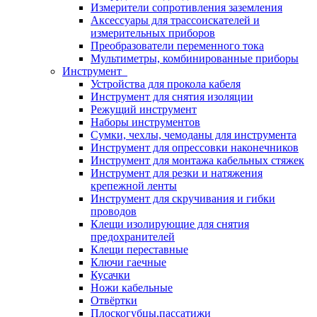
Измерители сопротивления заземления
Аксессуары для трассоискателей и
измерительных приборов
Преобразователи переменного тока
Мультиметры, комбинированные приборы
Инструмент
Устройства для прокола кабеля
Инструмент для снятия изоляции
Режущий инструмент
Наборы инструментов
Сумки, чехлы, чемоданы для инструмента
Инструмент для опрессовки наконечников
Инструмент для монтажа кабельных стяжек
Инструмент для резки и натяжения
крепежной ленты
Инструмент для скручивания и гибки
проводов
Клещи изолирующие для снятия
предохранителей
Клещи переставные
Ключи гаечные
Кусачки
Ножи кабельные
Отвёртки
Плоскогубцы,пассатижи