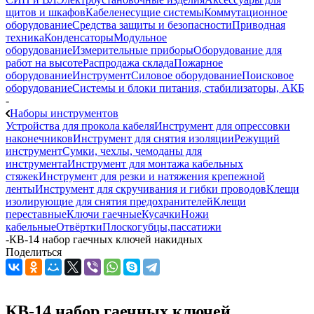
щитов и шкафов
Кабеленесущие системы
Коммутационное
оборудование
Средства защиты и безопасности
Приводная
техника
Конденсаторы
Модульное
оборудование
Измерительные приборы
Оборудование для
работ на высоте
Распродажа склада
Пожарное
оборудование
Инструмент
Силовое оборудование
Поисковое
оборудование
Системы и блоки питания, стабилизаторы, АКБ
-
Наборы инструментов
Устройства для прокола кабеля
Инструмент для опрессовки
наконечников
Инструмент для снятия изоляции
Режущий
инструмент
Сумки, чехлы, чемоданы для
инструмента
Инструмент для монтажа кабельных
стяжек
Инструмент для резки и натяжения крепежной
ленты
Инструмент для скручивания и гибки проводов
Клещи
изолирующие для снятия предохранителей
Клещи
переставные
Ключи гаечные
Кусачки
Ножи
кабельные
Отвёртки
Плоскогубцы,пассатижи
-
КВ-14 набор гаечных ключей накидных
Поделиться
КВ-14 набор гаечных ключей