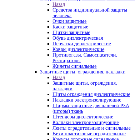
Назад
Средства индивидуальной защиты
человека
Очки защитные
Каски защитные
Щитки защитные
Обувь диэлектрическая
Перчатки диэлектрические
Ковры диэлектрические
Противогазы, Самоспасатели,
Респираторы
Жилеты сигнальные
Защитные щиты, ограждения, накладки
Назад
Защитные щиты, ограждения,
накладки
Щиты ограждения диэлектрические
Накладки электроизолирующие
Ширмы защитные для панелей РЗА
(шторы) ткань
Штендеры диэлектрические
Колпаки электроизолирующие
Ленты оградительные и сигнальные
Вехи пластиковые оградительные
Конусы дорожные сигнальные