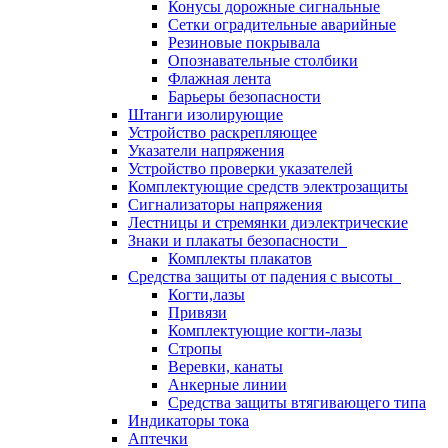
Конусы дорожные сигнальные
Сетки оградительные аварийные
Резиновые покрывала
Опознавательные столбики
Флажная лента
Барьеры безопасности
Штанги изолирующие
Устройство раскрепляющее
Указатели напряжения
Устройство проверки указателей
Комплектующие средств электрозащиты
Сигнализаторы напряжения
Лестницы и стремянки диэлектрические
Знаки и плакаты безопасности
Комплекты плакатов
Средства защиты от падения с высоты
Когти,лазы
Привязи
Комплектующие когти-лазы
Стропы
Веревки, канаты
Анкерные линии
Средства защиты втягивающего типа
Индикаторы тока
Аптечки