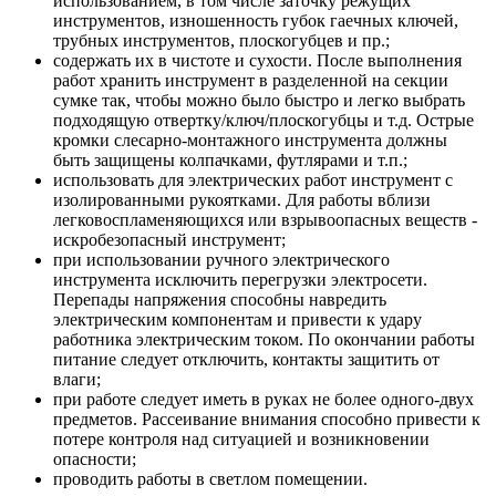
использованием, в том числе заточку режущих
инструментов, изношенность губок гаечных ключей,
трубных инструментов, плоскогубцев и пр.;
содержать их в чистоте и сухости. После выполнения
работ хранить инструмент в разделенной на секции
сумке так, чтобы можно было быстро и легко выбрать
подходящую отвертку/ключ/плоскогубцы и т.д. Острые
кромки слесарно-монтажного инструмента должны
быть защищены колпачками, футлярами и т.п.;
использовать для электрических работ инструмент с
изолированными рукоятками. Для работы вблизи
легковоспламеняющихся или взрывоопасных веществ -
искробезопасный инструмент;
при использовании ручного электрического
инструмента исключить перегрузки электросети.
Перепады напряжения способны навредить
электрическим компонентам и привести к удару
работника электрическим током. По окончании работы
питание следует отключить, контакты защитить от
влаги;
при работе следует иметь в руках не более одного-двух
предметов. Рассеивание внимания способно привести к
потере контроля над ситуацией и возникновении
опасности;
проводить работы в светлом помещении.