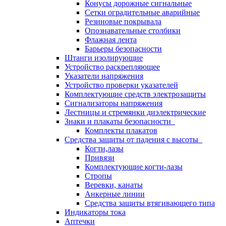
Конусы дорожные сигнальные
Сетки оградительные аварийные
Резиновые покрывала
Опознавательные столбики
Флажная лента
Барьеры безопасности
Штанги изолирующие
Устройство раскрепляющее
Указатели напряжения
Устройство проверки указателей
Комплектующие средств электрозащиты
Сигнализаторы напряжения
Лестницы и стремянки диэлектрические
Знаки и плакаты безопасности
Комплекты плакатов
Средства защиты от падения с высоты
Когти,лазы
Привязи
Комплектующие когти-лазы
Стропы
Веревки, канаты
Анкерные линии
Средства защиты втягивающего типа
Индикаторы тока
Аптечки