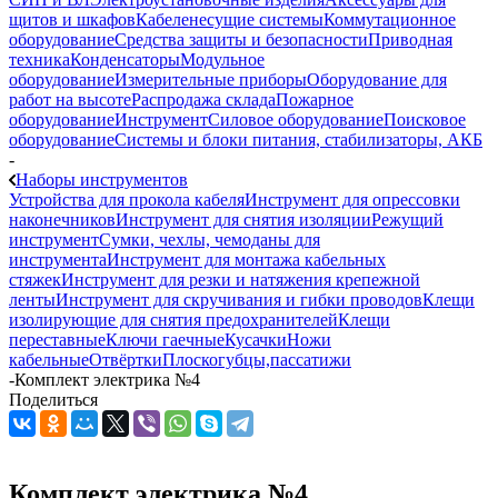
щитов и шкафов
Кабеленесущие системы
Коммутационное
оборудование
Средства защиты и безопасности
Приводная
техника
Конденсаторы
Модульное
оборудование
Измерительные приборы
Оборудование для
работ на высоте
Распродажа склада
Пожарное
оборудование
Инструмент
Силовое оборудование
Поисковое
оборудование
Системы и блоки питания, стабилизаторы, АКБ
-
Наборы инструментов
Устройства для прокола кабеля
Инструмент для опрессовки
наконечников
Инструмент для снятия изоляции
Режущий
инструмент
Сумки, чехлы, чемоданы для
инструмента
Инструмент для монтажа кабельных
стяжек
Инструмент для резки и натяжения крепежной
ленты
Инструмент для скручивания и гибки проводов
Клещи
изолирующие для снятия предохранителей
Клещи
переставные
Ключи гаечные
Кусачки
Ножи
кабельные
Отвёртки
Плоскогубцы,пассатижи
-
Комплект электрика №4
Поделиться
Комплект электрика №4