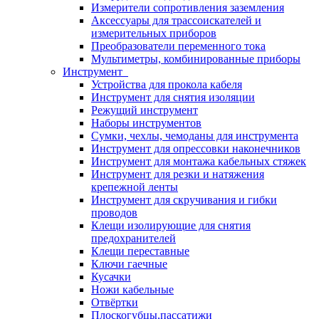
Измерители сопротивления заземления
Аксессуары для трассоискателей и
измерительных приборов
Преобразователи переменного тока
Мультиметры, комбинированные приборы
Инструмент
Устройства для прокола кабеля
Инструмент для снятия изоляции
Режущий инструмент
Наборы инструментов
Сумки, чехлы, чемоданы для инструмента
Инструмент для опрессовки наконечников
Инструмент для монтажа кабельных стяжек
Инструмент для резки и натяжения
крепежной ленты
Инструмент для скручивания и гибки
проводов
Клещи изолирующие для снятия
предохранителей
Клещи переставные
Ключи гаечные
Кусачки
Ножи кабельные
Отвёртки
Плоскогубцы,пассатижи