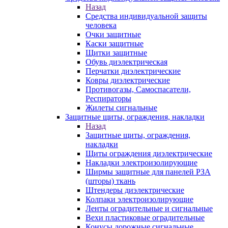
Назад
Средства индивидуальной защиты
человека
Очки защитные
Каски защитные
Щитки защитные
Обувь диэлектрическая
Перчатки диэлектрические
Ковры диэлектрические
Противогазы, Самоспасатели,
Респираторы
Жилеты сигнальные
Защитные щиты, ограждения, накладки
Назад
Защитные щиты, ограждения,
накладки
Щиты ограждения диэлектрические
Накладки электроизолирующие
Ширмы защитные для панелей РЗА
(шторы) ткань
Штендеры диэлектрические
Колпаки электроизолирующие
Ленты оградительные и сигнальные
Вехи пластиковые оградительные
Конусы дорожные сигнальные