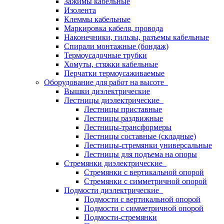
Зажимы кабельные
Изолента
Клеммы кабельные
Маркировка кабеля, провода
Наконечники, гильзы, разъемы кабельные
Спирали монтажные (бондаж)
Термоусадочные трубки
Хомуты, стяжки кабельные
Перчатки термоусаживаемые
Оборудование для работ на высоте
Вышки диэлектрические
Лестницы диэлектрические
Лестницы приставные
Лестницы раздвижные
Лестницы-трансформеры
Лестницы составные (складные)
Лестницы-стремянки универсальные
Лестницы для подъема на опоры
Стремянки диэлектрические
Стремянки с вертикальной опорой
Стремянки с симметричной опорой
Подмости диэлектрические
Подмости с вертикальной опорой
Подмости с симметричной опорой
Подмости-стремянки