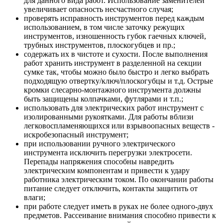
для данного вида работ. Использование заменителей
увеличивает опасность несчастного случая;
проверять исправность инструментов перед каждым
использованием, в том числе заточку режущих
инструментов, изношенность губок гаечных ключей,
трубных инструментов, плоскогубцев и пр.;
содержать их в чистоте и сухости. После выполнения
работ хранить инструмент в разделенной на секции
сумке так, чтобы можно было быстро и легко выбрать
подходящую отвертку/ключ/плоскогубцы и т.д. Острые
кромки слесарно-монтажного инструмента должны
быть защищены колпачками, футлярами и т.п.;
использовать для электрических работ инструмент с
изолированными рукоятками. Для работы вблизи
легковоспламеняющихся или взрывоопасных веществ -
искробезопасный инструмент;
при использовании ручного электрического
инструмента исключить перегрузки электросети.
Перепады напряжения способны навредить
электрическим компонентам и привести к удару
работника электрическим током. По окончании работы
питание следует отключить, контакты защитить от
влаги;
при работе следует иметь в руках не более одного-двух
предметов. Рассеивание внимания способно привести к