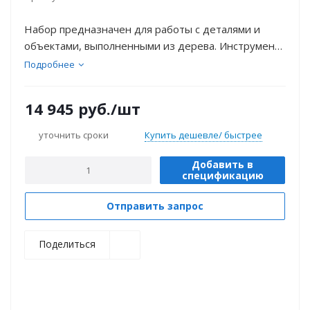
Набор предназначен для работы с деталями и
объектами, выполненными из дерева. Инструмент
позволяет произвести "первичную" обработку и
Подробнее
отделку дерева и деревянных материалов.
14 945
руб.
/шт
уточнить сроки
Купить дешевле/ быстрее
Добавить в
спецификацию
Отправить запрос
Поделиться