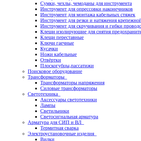
Сумки, чехлы, чемоданы для инструмента
Инструмент для опрессовки наконечников
Инструмент для монтажа кабельных стяжек
Инструмент для резки и натяжения крепежно
Инструмент для скручивания и гибки провод
Клещи изолирующие для снятия предохранит
Клещи переставные
Ключи гаечные
Кусачки
Ножи кабельные
Отвёртки
Плоскогубцы,пассатижи
Поисковое оборудование
Трансформаторы
Трансформаторы напряжения
Силовые трансформаторы
Светотехника
Аксессуары светотехники
Лампы
Светильники
Светосигнальная арматура
Арматура для СИП и ВЛ
Термитная сварка
Электроустановочные изделия
Вилки