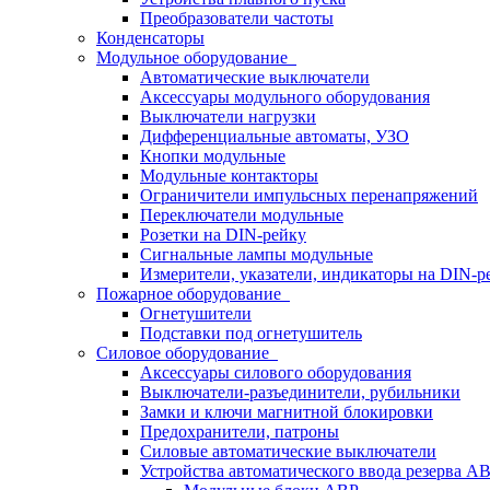
Преобразователи частоты
Конденсаторы
Модульное оборудование
Автоматические выключатели
Аксессуары модульного оборудования
Выключатели нагрузки
Дифференциальные автоматы, УЗО
Кнопки модульные
Модульные контакторы
Ограничители импульсных перенапряжений
Переключатели модульные
Розетки на DIN-рейку
Сигнальные лампы модульные
Измерители, указатели, индикаторы на DIN-р
Пожарное оборудование
Огнетушители
Подставки под огнетушитель
Силовое оборудование
Аксессуары силового оборудования
Выключатели-разъединители, рубильники
Замки и ключи магнитной блокировки
Предохранители, патроны
Силовые автоматические выключатели
Устройства автоматического ввода резерва 