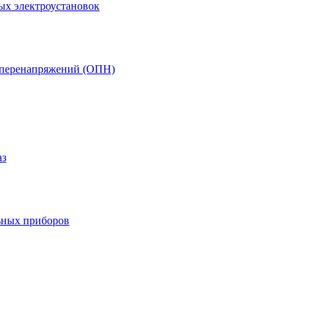
ых электроустановок
т перенапряжений (ОПН)
аз
ьных приборов