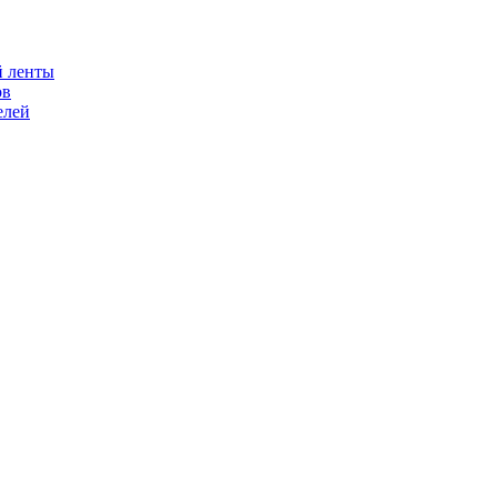
й ленты
ов
елей