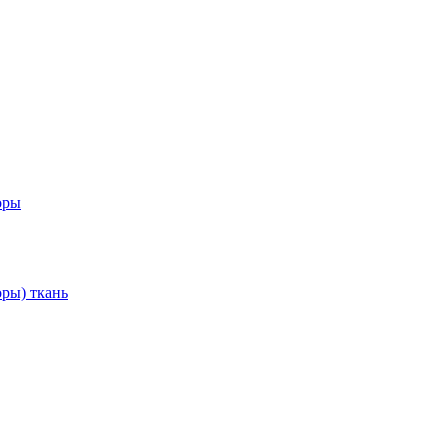
оры
ры) ткань