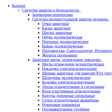
Каталог
Средства защиты и безопасности
Заземления переносные
Средства индивидуальной защиты человека
Очки защитные
Каски защитные
Щитки защитные
Обувь диэлектрическая
Перчатки диэлектрические
Ковры диэлектрические
Противогазы, Самоспасатели, Респират
Жилеты сигнальные
Защитные щиты, ограждения, накладки
Щиты ограждения диэлектрические
Накладки электроизолирующие
Ширмы защитные для панелей РЗА (што
Штендеры диэлектрические
Колпаки электроизолирующие
Ленты оградительные и сигнальные
Вехи пластиковые оградительные
Конусы дорожные сигнальные
Сетки оградительные аварийные
Резиновые покрывала
Опознавательные столбики