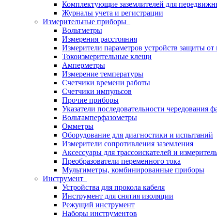
Комплектующие заземлителей для передвижн
Журналы учета и регистрации
Измерительные приборы
Вольтметры
Измерения расстояния
Измерители параметров устройств защиты о
Токоизмерительные клещи
Амперметры
Измерение температуры
Счетчики времени работы
Счетчики импульсов
Прочие приборы
Указатели последовательности чередования ф
Вольтамперфазометры
Омметры
Оборудование для диагностики и испытаний
Измерители сопротивления заземления
Аксессуары для трассоискателей и измерител
Преобразователи переменного тока
Мультиметры, комбинированные приборы
Инструмент
Устройства для прокола кабеля
Инструмент для снятия изоляции
Режущий инструмент
Наборы инструментов