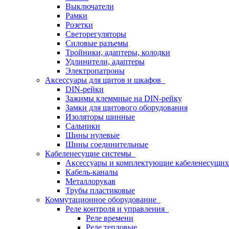
Выключатели
Рамки
Розетки
Светорегуляторы
Силовые разъемы
Тройники, адаптеры, колодки
Удлинители, адаптеры
Электропатроны
Аксессуары для щитов и шкафов
DIN-рейки
Зажимы клеммные на DIN-рейку
Замки для щитового оборудования
Изоляторы шинные
Сальники
Шины нулевые
Шины соединительные
Кабеленесущие системы
Аксессуары и комплектующие кабеленесущих
Кабель-каналы
Металлорукав
Трубы пластиковые
Коммутационное оборудование
Реле контроля и управления
Реле времени
Реле тепловые