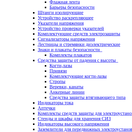
Флажная лента
Барьеры безопасности
Штанги изолирующие
Устройство раскрепляющее
Указатели напряжения
Устройство проверки указателей
Комплектующие средств электрозащиты
Сигнализаторы напряжения
Лестницы и стремянки диэлектрические
Знаки и плакаты безопасности
Комплекты плакатов
Средства защиты от падения с высоты
Когти,лазы
Привязи
Комплектующие когти-лазы
Стропы
Веревки, канаты
Анкерные линии
Средства защиты втягивающего типа
Индикаторы тока
Аптечки
Комплекты средств защиты для электроустан
Стенды и шкафы для хранения СИЗ
Индикаторы высокого напряжения
Заземлители для передвижных электроустано