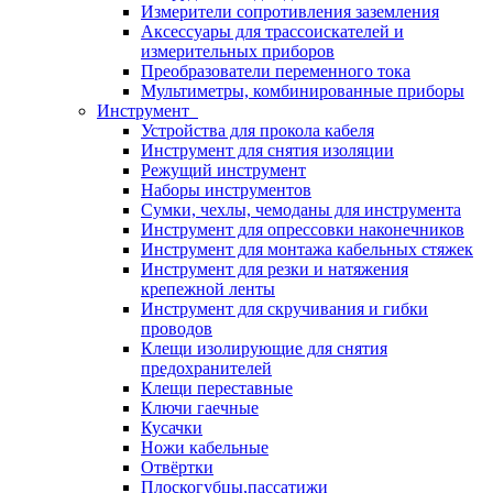
Измерители сопротивления заземления
Аксессуары для трассоискателей и
измерительных приборов
Преобразователи переменного тока
Мультиметры, комбинированные приборы
Инструмент
Устройства для прокола кабеля
Инструмент для снятия изоляции
Режущий инструмент
Наборы инструментов
Сумки, чехлы, чемоданы для инструмента
Инструмент для опрессовки наконечников
Инструмент для монтажа кабельных стяжек
Инструмент для резки и натяжения
крепежной ленты
Инструмент для скручивания и гибки
проводов
Клещи изолирующие для снятия
предохранителей
Клещи переставные
Ключи гаечные
Кусачки
Ножи кабельные
Отвёртки
Плоскогубцы,пассатижи