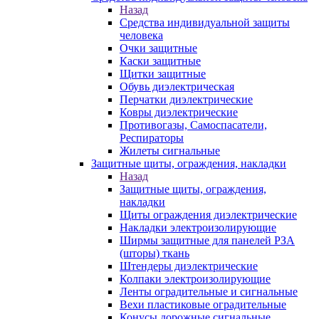
Назад
Средства индивидуальной защиты
человека
Очки защитные
Каски защитные
Щитки защитные
Обувь диэлектрическая
Перчатки диэлектрические
Ковры диэлектрические
Противогазы, Самоспасатели,
Респираторы
Жилеты сигнальные
Защитные щиты, ограждения, накладки
Назад
Защитные щиты, ограждения,
накладки
Щиты ограждения диэлектрические
Накладки электроизолирующие
Ширмы защитные для панелей РЗА
(шторы) ткань
Штендеры диэлектрические
Колпаки электроизолирующие
Ленты оградительные и сигнальные
Вехи пластиковые оградительные
Конусы дорожные сигнальные