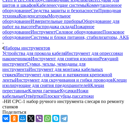
щитов и шкафов
Кабеленесущие системы
Коммутационное
оборудование
Средства защиты и безопасности
Приводная
техника
Конденсаторы
Модульное
оборудование
Измерительные приборы
Оборудование для
работ на высоте
Распродажа склада
Пожарное
оборудование
Инструмент
Силовое оборудование
Поисковое
оборудование
Системы и блоки питания, стабилизаторы, АКБ
-
Наборы инструментов
Устройства для прокола кабеля
Инструмент для опрессовки
наконечников
Инструмент для снятия изоляции
Режущий
инструмент
Сумки, чехлы, чемоданы для
инструмента
Инструмент для монтажа кабельных
стяжек
Инструмент для резки и натяжения крепежной
ленты
Инструмент для скручивания и гибки проводов
Клещи
изолирующие для снятия предохранителей
Клещи
переставные
Ключи гаечные
Кусачки
Ножи
кабельные
Отвёртки
Плоскогубцы,пассатижи
-
НИ СРС-1 набор ручного инструмента слесаря по ремонту
станков
Поделиться