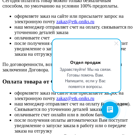
Сегодня оплатить товар можно только безналичным
способом, по умолчанию на условии 100% предоплаты.
оформляете заказ на сайте или присылаете запрос на
электронную почту
zakaz@etk-oniks.ru
наш менеджер отправляет счет на оплату. связывается по
уточнению деталей заказа
оплачиваете счет
после получения оплаты автоматически Вам поступит
уведомление о запуске заказа в работу или о передаче
заказа на отгрузку
Отдел продаж
По договоренности, возможны иные условия оплаты при
Здравствуйте! Мы на связи.
заключении Договора.
Готовы помочь Вам.
Напишите, если у Вас
Оплата товара от Физического лица.
появятся вопросы.
оформляете заказ на сайте или присылаете запрос на
электронную почту
zakaz@etk-oniks.ru
наш менеджер отправляет счет на оплату
(с QR-кодом
).
Связывается по уточнению деталей заказа
оплачиваете счет онлайн или в любом банке
после получения оплаты автоматически Вам поступит
уведомление о запуске заказа в работу или о передаче
заказа на отгрузку