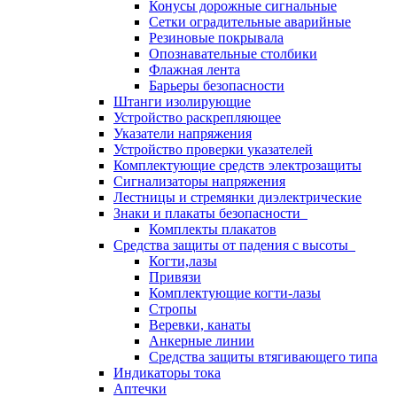
Конусы дорожные сигнальные
Сетки оградительные аварийные
Резиновые покрывала
Опознавательные столбики
Флажная лента
Барьеры безопасности
Штанги изолирующие
Устройство раскрепляющее
Указатели напряжения
Устройство проверки указателей
Комплектующие средств электрозащиты
Сигнализаторы напряжения
Лестницы и стремянки диэлектрические
Знаки и плакаты безопасности
Комплекты плакатов
Средства защиты от падения с высоты
Когти,лазы
Привязи
Комплектующие когти-лазы
Стропы
Веревки, канаты
Анкерные линии
Средства защиты втягивающего типа
Индикаторы тока
Аптечки