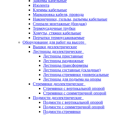
Зажимы кабельные
Изолента
Клеммы кабельные
Маркировка кабеля, провода
Наконечники, гильзы, разъемы кабельные
Спирали монтажные (бондаж)
Термоусадочные трубки
Хомуты, стяжки кабельные
Перчатки термоусаживаемые
Оборудование для работ на высоте
Вышки диэлектрические
Лестницы диэлектрические
Лестницы приставные
Лестницы раздвижные
Лестницы-трансформеры
Лестницы составные (складные)
Лестницы-стремянки универсальные
Лестницы для подъема на опоры
Стремянки диэлектрические
Стремянки с вертикальной опорой
Стремянки с симметричной опорой
Подмости диэлектрические
Подмости с вертикальной опорой
Подмости с симметричной опорой
Подмости-стремянки