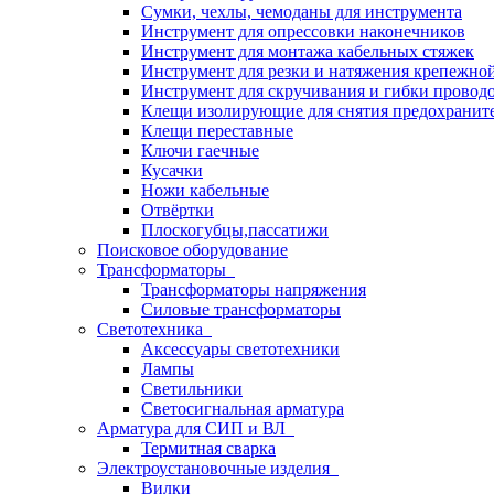
Сумки, чехлы, чемоданы для инструмента
Инструмент для опрессовки наконечников
Инструмент для монтажа кабельных стяжек
Инструмент для резки и натяжения крепежно
Инструмент для скручивания и гибки провод
Клещи изолирующие для снятия предохранит
Клещи переставные
Ключи гаечные
Кусачки
Ножи кабельные
Отвёртки
Плоскогубцы,пассатижи
Поисковое оборудование
Трансформаторы
Трансформаторы напряжения
Силовые трансформаторы
Светотехника
Аксессуары светотехники
Лампы
Светильники
Светосигнальная арматура
Арматура для СИП и ВЛ
Термитная сварка
Электроустановочные изделия
Вилки