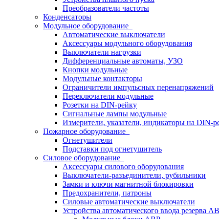
Преобразователи частоты
Конденсаторы
Модульное оборудование
Автоматические выключатели
Аксессуары модульного оборудования
Выключатели нагрузки
Дифференциальные автоматы, УЗО
Кнопки модульные
Модульные контакторы
Ограничители импульсных перенапряжений
Переключатели модульные
Розетки на DIN-рейку
Сигнальные лампы модульные
Измерители, указатели, индикаторы на DIN-р
Пожарное оборудование
Огнетушители
Подставки под огнетушитель
Силовое оборудование
Аксессуары силового оборудования
Выключатели-разъединители, рубильники
Замки и ключи магнитной блокировки
Предохранители, патроны
Силовые автоматические выключатели
Устройства автоматического ввода резерва 