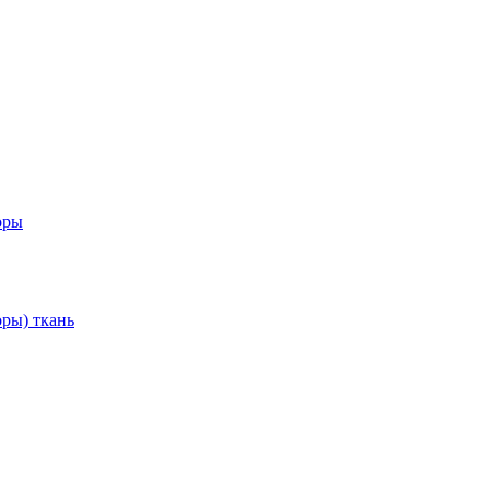
оры
ры) ткань