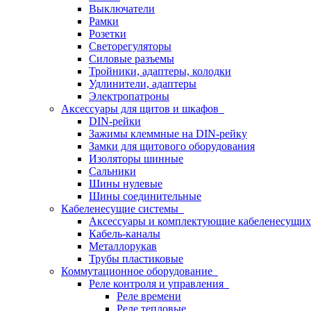
Выключатели
Рамки
Розетки
Светорегуляторы
Силовые разъемы
Тройники, адаптеры, колодки
Удлинители, адаптеры
Электропатроны
Аксессуары для щитов и шкафов
DIN-рейки
Зажимы клеммные на DIN-рейку
Замки для щитового оборудования
Изоляторы шинные
Сальники
Шины нулевые
Шины соединительные
Кабеленесущие системы
Аксессуары и комплектующие кабеленесущих
Кабель-каналы
Металлорукав
Трубы пластиковые
Коммутационное оборудование
Реле контроля и управления
Реле времени
Реле тепловые