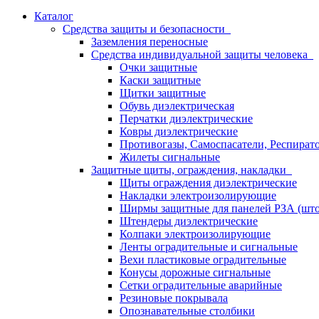
Каталог
Средства защиты и безопасности
Заземления переносные
Средства индивидуальной защиты человека
Очки защитные
Каски защитные
Щитки защитные
Обувь диэлектрическая
Перчатки диэлектрические
Ковры диэлектрические
Противогазы, Самоспасатели, Респират
Жилеты сигнальные
Защитные щиты, ограждения, накладки
Щиты ограждения диэлектрические
Накладки электроизолирующие
Ширмы защитные для панелей РЗА (што
Штендеры диэлектрические
Колпаки электроизолирующие
Ленты оградительные и сигнальные
Вехи пластиковые оградительные
Конусы дорожные сигнальные
Сетки оградительные аварийные
Резиновые покрывала
Опознавательные столбики