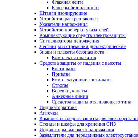
Флажная лента
Барьеры безопасности
Штанги изолирующие
Устройство раскрепляющее
Указатели напряжения
Устройство проверки указателей
Комплектующие средств электрозащиты
Сигнализаторы напряжения
Лестницы и стремянки диэлектрические
Знаки и плакаты безопасности
Комплекты плакатов
Средства защиты от падения с высоты
Когти,лазы
Привязи
Комплектующие когти-лазы
Стропы
Веревки, канаты
Анкерные линии
Средства защиты втягивающего типа
Индикаторы тока
Аптечки
Комплекты средств защиты для электроустан
Стенды и шкафы для хранения СИЗ
Индикаторы высокого напряжения
Заземлители для передвижных электроустано