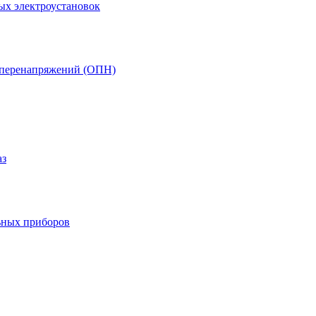
ых электроустановок
т перенапряжений (ОПН)
аз
ьных приборов