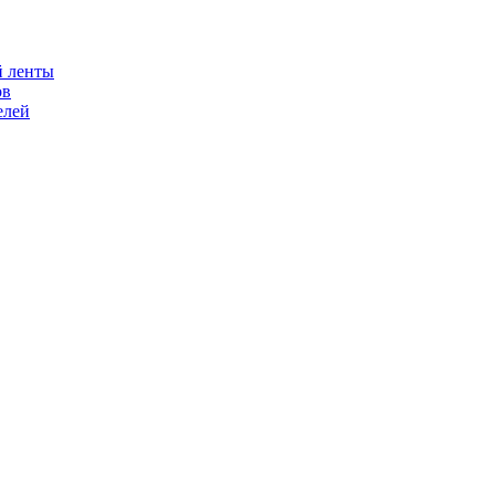
й ленты
ов
елей