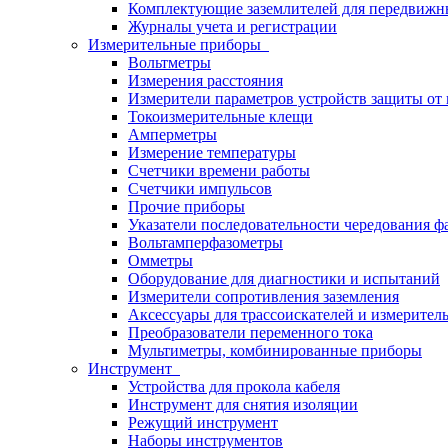
Комплектующие заземлителей для передвижн
Журналы учета и регистрации
Измерительные приборы
Вольтметры
Измерения расстояния
Измерители параметров устройств защиты о
Токоизмерительные клещи
Амперметры
Измерение температуры
Счетчики времени работы
Счетчики импульсов
Прочие приборы
Указатели последовательности чередования ф
Вольтамперфазометры
Омметры
Оборудование для диагностики и испытаний
Измерители сопротивления заземления
Аксессуары для трассоискателей и измерител
Преобразователи переменного тока
Мультиметры, комбинированные приборы
Инструмент
Устройства для прокола кабеля
Инструмент для снятия изоляции
Режущий инструмент
Наборы инструментов