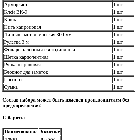
Арморкаст
1 шт.
Клей ВК-9
1 шт.
Крюк
1 шт.
Нить капроновая
1 шт.
Линейка металлическая 300 мм
1 шт.
Рулетка 3 м
1 шт.
Фонарь налобный светодиодный
1 шт.
Щетка кардолентная
1 шт.
Ручка шариковая
1 шт.
Блокнот для заметок
1 шт.
Паспорт
1 шт.
Сумка
1 шт.
Состав набора может быть изменен производителем без
предупреждения!
Габариты
Наименование
Значение
Длина
385 мм