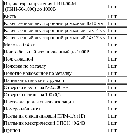
Индикатор напряжения ПИН-90-М
1 шт.
(ПИН-50-1000) до 1000В
Кисть
1 шт.
Ключ гаечный двусторонний рожковый 8x10 мм
1 шт.
Ключ гаечный двусторонний рожковый 12х14 мм
1 шт.
Ключ гаечный двусторонний рожковый 14х17 мм
1 шт.
Молоток 0,4 кг
1 шт.
Нож кабельный изолированный до 1000В
1 шт.
Нож складной
1 шт.
Ножовка по металлу
1 шт.
Полотно ножовочное по металлу
1 шт.
Напильник плоский с ручкой
1 шт.
Отвертка крестовая №2х200 мм
1 шт.
Отвертка шлицевая 190х6,5
1 шт.
Пресс-клещи для снятия изоляции
1 шт.
Номеронабиратель
1 шт.
Паяльник стаканчиковый ПЛМ-1А (1Б)
1 шт.
Паяльник электрический ЭПСН 40/24В
1 шт.
Припой
1 шт.