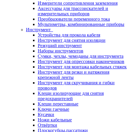
Измерители сопротивления заземления
Аксессуары для трассоискателей и
измерительных приборов
Преобразователи переменного тока
Мультиметры, комбинированные приборы
Инструмент
Устройства для прокола кабеля
Инструмент для снятия изоляции
Режущий инструмент
Наборы инструментов
Сумки, чехлы, чемоданы для инструмента
Инструмент для опрессовки наконечников
Инструмент для монтажа кабельных стяжек
Инструмент для резки и натяжения
крепежной ленты
Инструмент для скручивания и гибки
проводов
Клещи изолирующие для снятия
предохранителей
Клещи переставные
Ключи гаечные
Кусачки
Ножи кабельные
Отвёртки
Плоскогубцы,пассатижи