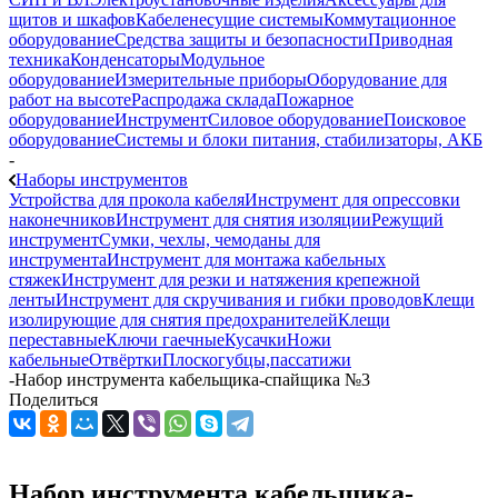
щитов и шкафов
Кабеленесущие системы
Коммутационное
оборудование
Средства защиты и безопасности
Приводная
техника
Конденсаторы
Модульное
оборудование
Измерительные приборы
Оборудование для
работ на высоте
Распродажа склада
Пожарное
оборудование
Инструмент
Силовое оборудование
Поисковое
оборудование
Системы и блоки питания, стабилизаторы, АКБ
-
Наборы инструментов
Устройства для прокола кабеля
Инструмент для опрессовки
наконечников
Инструмент для снятия изоляции
Режущий
инструмент
Сумки, чехлы, чемоданы для
инструмента
Инструмент для монтажа кабельных
стяжек
Инструмент для резки и натяжения крепежной
ленты
Инструмент для скручивания и гибки проводов
Клещи
изолирующие для снятия предохранителей
Клещи
переставные
Ключи гаечные
Кусачки
Ножи
кабельные
Отвёртки
Плоскогубцы,пассатижи
-
Набор инструмента кабельщика-спайщика №3
Поделиться
Набор инструмента кабельщика-