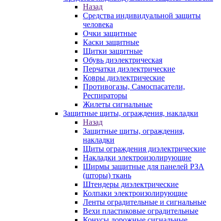
Назад
Средства индивидуальной защиты
человека
Очки защитные
Каски защитные
Щитки защитные
Обувь диэлектрическая
Перчатки диэлектрические
Ковры диэлектрические
Противогазы, Самоспасатели,
Респираторы
Жилеты сигнальные
Защитные щиты, ограждения, накладки
Назад
Защитные щиты, ограждения,
накладки
Щиты ограждения диэлектрические
Накладки электроизолирующие
Ширмы защитные для панелей РЗА
(шторы) ткань
Штендеры диэлектрические
Колпаки электроизолирующие
Ленты оградительные и сигнальные
Вехи пластиковые оградительные
Конусы дорожные сигнальные