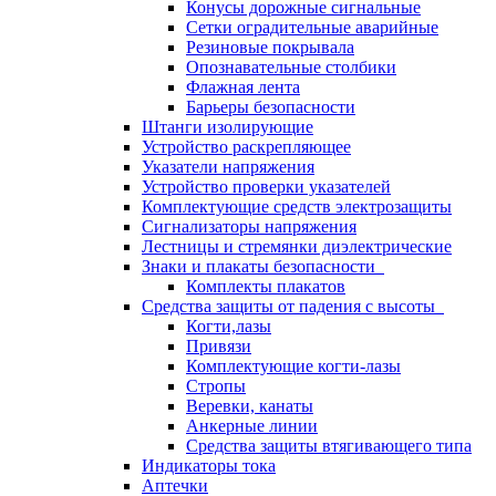
Конусы дорожные сигнальные
Сетки оградительные аварийные
Резиновые покрывала
Опознавательные столбики
Флажная лента
Барьеры безопасности
Штанги изолирующие
Устройство раскрепляющее
Указатели напряжения
Устройство проверки указателей
Комплектующие средств электрозащиты
Сигнализаторы напряжения
Лестницы и стремянки диэлектрические
Знаки и плакаты безопасности
Комплекты плакатов
Средства защиты от падения с высоты
Когти,лазы
Привязи
Комплектующие когти-лазы
Стропы
Веревки, канаты
Анкерные линии
Средства защиты втягивающего типа
Индикаторы тока
Аптечки