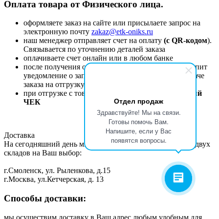
Оплата товара от Физического лица.
оформляете заказ на сайте или присылаете запрос на
электронную почту
zakaz@etk-oniks.ru
наш менеджер отправляет счет на оплату
(с QR-кодом
).
Связывается по уточнению деталей заказа
оплачиваете счет онлайн или в любом банке
после получения оплаты автоматически Вам поступит
уведомление о запуске заказа в работу или о передаче
заказа на отгрузку
при отгрузке с товаром Вам будет передан
кассовый
Отдел продаж
ЧЕК
Здравствуйте! Мы на связи.
Готовы помочь Вам.
Напишите, если у Вас
Доставка
появятся вопросы.
На сегодняшний день мы можем предложить доставку с двух
складов на Ваш выбор:
г.Смоленск, ул. Рыленкова, д.15
г.Москва, ул.Кетчерская, д. 13
Способы доставки:
мы осуществим доставку в Ваш адрес любым удобным для