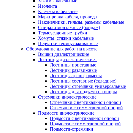
Зажимы кабельные
Изолента
Клеммы кабельные
Маркировка кабеля, провода
Наконечники, гильзы, разъемы кабельные
Спирали монтажные (бондаж)
Термоусадочные трубки
Хомуты, стяжки кабельные
Перчатки термоусаживаемые
Оборудование для работ на высоте
Вышки диэлектрические
Лестницы диэлектрические
Лестницы приставные
Лестницы раздвижные
Лестницы-трансформеры
Лестницы составные (складные)
Лестницы-стремянки универсальные
Лестницы для подъема на опоры
Стремянки диэлектрические
Стремянки с вертикальной опорой
Стремянки с симметричной опорой
Подмости диэлектрические
Подмости с вертикальной опорой
Подмости с симметричной опорой
Подмости-стремянки