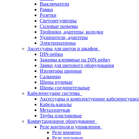
Выключатели
Рамки
Розетки
Светорегуляторы
Силовые разъемы
Тройники, адаптеры, колодки
Удлинители, адаптеры
Электропатроны
Аксессуары для щитов и шкафов
DIN-рейки
Зажимы клеммные на DIN-рейку
Замки для щитового оборудования
Изоляторы шинные
Сальники
Шины нулевые
Шины соединительные
Кабеленесущие системы
Аксессуары и комплектующие кабеленесущих
Кабель-каналы
Металлорукав
Трубы пластиковые
Коммутационное оборудование
Реле контроля и управления
Реле времени
Реле тепловые