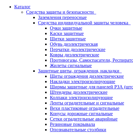
Каталог
Средства защиты и безопасности
Заземления переносные
Средства индивидуальной защиты человека
Очки защитные
Каски защитные
Щитки защитные
Обувь диэлектрическая
Перчатки диэлектрические
Ковры диэлектрические
Противогазы, Самоспасатели, Респират
Жилеты сигнальные
Защитные щиты, ограждения, накладки
Щиты ограждения диэлектрические
Накладки электроизолирующие
Ширмы защитные для панелей РЗА (што
Штендеры диэлектрические
Колпаки электроизолирующие
Ленты оградительные и сигнальные
Вехи пластиковые оградительные
Конусы дорожные сигнальные
Сетки оградительные аварийные
Резиновые покрывала
Опознавательные столбики