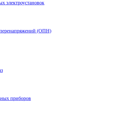
ых электроустановок
т перенапряжений (ОПН)
аз
ьных приборов