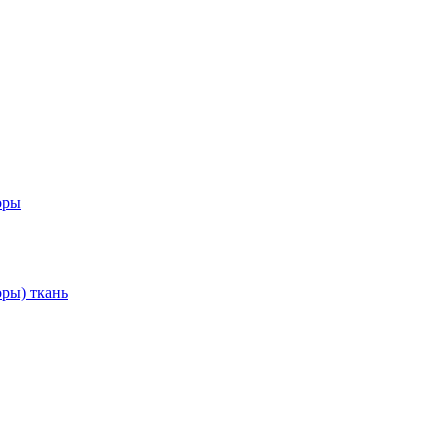
оры
ры) ткань