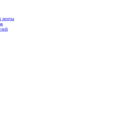
й ленты
ов
елей