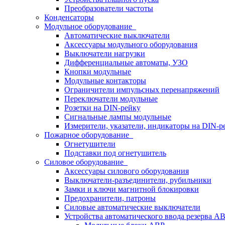
Преобразователи частоты
Конденсаторы
Модульное оборудование
Автоматические выключатели
Аксессуары модульного оборудования
Выключатели нагрузки
Дифференциальные автоматы, УЗО
Кнопки модульные
Модульные контакторы
Ограничители импульсных перенапряжений
Переключатели модульные
Розетки на DIN-рейку
Сигнальные лампы модульные
Измерители, указатели, индикаторы на DIN-р
Пожарное оборудование
Огнетушители
Подставки под огнетушитель
Силовое оборудование
Аксессуары силового оборудования
Выключатели-разъединители, рубильники
Замки и ключи магнитной блокировки
Предохранители, патроны
Силовые автоматические выключатели
Устройства автоматического ввода резерва 