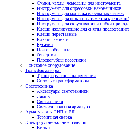
Сумки, чехлы, чемоданы для инструмента
Инструмент для опрессовки наконечников
Инструмент для монтажа кабельных стяжек
Инструмент для резки и натяжения крепежно
Инструмент для скручивания и гибки провод
Клещи изолирующие для снятия предохранит
Клещи переставные
Ключи гаечные
Кусачки
Ножи кабельные
Отвёртки
Плоскогубцы,пассатижи
Поисковое оборудование
Трансформаторы
Трансформаторы напряжения
Силовые трансформаторы
Светотехника
Аксессуары светотехники
Лампы
Светильники
Светосигнальная арматура
Арматура для СИП и ВЛ
Термитная сварка
Электроустановочные изделия
Вилки