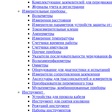
Комплектующие заземлителей для передвижн
Журналы учета и регистрации
Измерительные приборы
Вольтметры
Измерения расстояния
Измерители параметров устройств защиты о
Токоизмерительные клещи
Амперметры
Измерение температуры
Счетчики времени работы
Счетчики импульсов
Прочие приборы
Указатели последовательности чередования ф
Вольтамперфазометры
Омметры
Оборудование для диагностики и испытаний
Измерители сопротивления заземления
Аксессуары для трассоискателей и измерител
Преобразователи переменного тока
Мультиметры, комбинированные приборы
Инструмент
Устройства для прокола кабеля
Инструмент для снятия изоляции
Режущий инструмент
Наборы инструментов