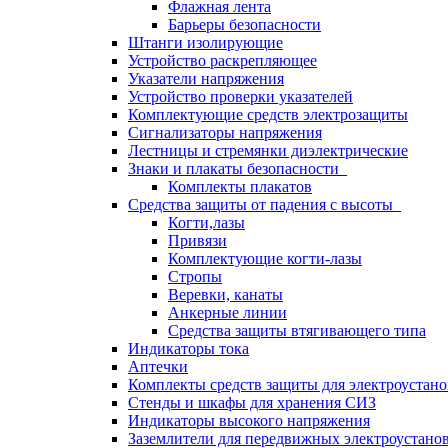
Флажная лента
Барьеры безопасности
Штанги изолирующие
Устройство раскрепляющее
Указатели напряжения
Устройство проверки указателей
Комплектующие средств электрозащиты
Сигнализаторы напряжения
Лестницы и стремянки диэлектрические
Знаки и плакаты безопасности
Комплекты плакатов
Средства защиты от падения с высоты
Когти,лазы
Привязи
Комплектующие когти-лазы
Стропы
Веревки, канаты
Анкерные линии
Средства защиты втягивающего типа
Индикаторы тока
Аптечки
Комплекты средств защиты для электроустан
Стенды и шкафы для хранения СИЗ
Индикаторы высокого напряжения
Заземлители для передвижных электроустано