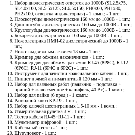
Набор диэлектрических отверток до 1000В (SL2.5х75,
SL4.0х100, SL5.5х125, SL6.5х150, PH0х60, PH1х80,
PH2х100, отвертка индикаторная) - 1 комп.; - 1 шт.;
Плоскогубцы диэлектрические 160 мм до 1000В - 1 шт.;
Длинногубцы диэлектрических 160 мм до 1000В - 1 шт.;
Круглогубцы диэлектрических 160 мм до 1000В - 1 шт.;
Бокорезы диэлектрических 160 мм до 1000В - 1 шт.;
Нож электрика НМИ-02 диэлектрический до 1000В - 1
шт.;
Нож с выдвижным лезвием 18 мм - 1 шт.;
Кримпер для обжима наконечников - 1 шт.;
Кримпер для для обжима разъемов RJ-45 (8P8C), RJ-12
(6P6C), RJ-11 (6P4C и 6P2C) - 1 шт.;
Инструмент для зачистки коаксиального кабеля - 1 шт.;
Пинцет прямой антимагнитный 120 мм - 1 шт.;
Набор для паяльных работ (паяльник + подставка +
припой + жало сменное + канифоль, 40 Вт) - 1 комп.;
Набор для пайки (6 пред.) - 1 комп.;
Разводной ключ КР-19 - 1 шт.;
Набор ключей шестигранных 1,5-10 мм - 1 комп.;
Измерительная рулетка 3 м - 1 шт.;
Тестер кабеля RJ-45+RJ-11 - 1 шт.;
Мультиметр цифровой - 1 шт.;
Кабельный тестер - 1 шт.;
Шуруповерт - 1 шт.;