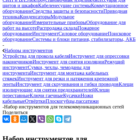
щитов и шкафов
Кабеленесущие системы
Коммутационное
оборудование
Средства защиты и безопасности
Приводная
техника
Конденсаторы
Модульное
оборудование
Измерительные приборы
Оборудование для
работ на высоте
Распродажа склада
Пожарное
оборудование
Инструмент
Силовое оборудование
Поисковое
оборудование
Системы и блоки питания, стабилизаторы, АКБ
-
Наборы инструментов
Устройства для прокола кабеля
Инструмент для опрессовки
наконечников
Инструмент для снятия изоляции
Режущий
инструмент
Сумки, чехлы, чемоданы для
инструмента
Инструмент для монтажа кабельных
стяжек
Инструмент для резки и натяжения крепежной
ленты
Инструмент для скручивания и гибки проводов
Клещи
изолирующие для снятия предохранителей
Клещи
переставные
Ключи гаечные
Кусачки
Ножи
кабельные
Отвёртки
Плоскогубцы,пассатижи
-
Набор инструментов для телекоммуникационных сетей
Поделиться
Набор инструментов для