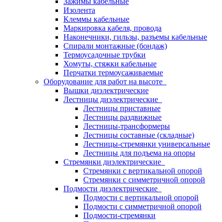
Зажимы кабельные
Изолента
Клеммы кабельные
Маркировка кабеля, провода
Наконечники, гильзы, разъемы кабельные
Спирали монтажные (бондаж)
Термоусадочные трубки
Хомуты, стяжки кабельные
Перчатки термоусаживаемые
Оборудование для работ на высоте
Вышки диэлектрические
Лестницы диэлектрические
Лестницы приставные
Лестницы раздвижные
Лестницы-трансформеры
Лестницы составные (складные)
Лестницы-стремянки универсальные
Лестницы для подъема на опоры
Стремянки диэлектрические
Стремянки с вертикальной опорой
Стремянки с симметричной опорой
Подмости диэлектрические
Подмости с вертикальной опорой
Подмости с симметричной опорой
Подмости-стремянки