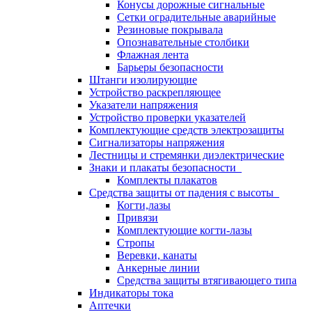
Конусы дорожные сигнальные
Сетки оградительные аварийные
Резиновые покрывала
Опознавательные столбики
Флажная лента
Барьеры безопасности
Штанги изолирующие
Устройство раскрепляющее
Указатели напряжения
Устройство проверки указателей
Комплектующие средств электрозащиты
Сигнализаторы напряжения
Лестницы и стремянки диэлектрические
Знаки и плакаты безопасности
Комплекты плакатов
Средства защиты от падения с высоты
Когти,лазы
Привязи
Комплектующие когти-лазы
Стропы
Веревки, канаты
Анкерные линии
Средства защиты втягивающего типа
Индикаторы тока
Аптечки