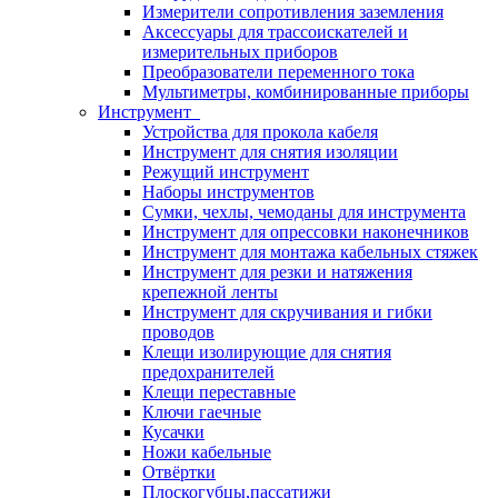
Измерители сопротивления заземления
Аксессуары для трассоискателей и
измерительных приборов
Преобразователи переменного тока
Мультиметры, комбинированные приборы
Инструмент
Устройства для прокола кабеля
Инструмент для снятия изоляции
Режущий инструмент
Наборы инструментов
Сумки, чехлы, чемоданы для инструмента
Инструмент для опрессовки наконечников
Инструмент для монтажа кабельных стяжек
Инструмент для резки и натяжения
крепежной ленты
Инструмент для скручивания и гибки
проводов
Клещи изолирующие для снятия
предохранителей
Клещи переставные
Ключи гаечные
Кусачки
Ножи кабельные
Отвёртки
Плоскогубцы,пассатижи