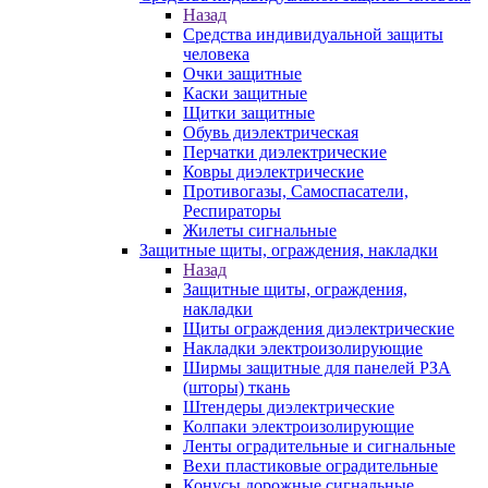
Назад
Средства индивидуальной защиты
человека
Очки защитные
Каски защитные
Щитки защитные
Обувь диэлектрическая
Перчатки диэлектрические
Ковры диэлектрические
Противогазы, Самоспасатели,
Респираторы
Жилеты сигнальные
Защитные щиты, ограждения, накладки
Назад
Защитные щиты, ограждения,
накладки
Щиты ограждения диэлектрические
Накладки электроизолирующие
Ширмы защитные для панелей РЗА
(шторы) ткань
Штендеры диэлектрические
Колпаки электроизолирующие
Ленты оградительные и сигнальные
Вехи пластиковые оградительные
Конусы дорожные сигнальные