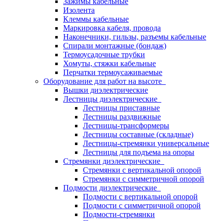
Зажимы кабельные
Изолента
Клеммы кабельные
Маркировка кабеля, провода
Наконечники, гильзы, разъемы кабельные
Спирали монтажные (бондаж)
Термоусадочные трубки
Хомуты, стяжки кабельные
Перчатки термоусаживаемые
Оборудование для работ на высоте
Вышки диэлектрические
Лестницы диэлектрические
Лестницы приставные
Лестницы раздвижные
Лестницы-трансформеры
Лестницы составные (складные)
Лестницы-стремянки универсальные
Лестницы для подъема на опоры
Стремянки диэлектрические
Стремянки с вертикальной опорой
Стремянки с симметричной опорой
Подмости диэлектрические
Подмости с вертикальной опорой
Подмости с симметричной опорой
Подмости-стремянки