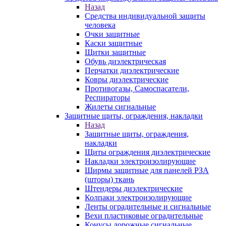
Назад
Средства индивидуальной защиты
человека
Очки защитные
Каски защитные
Щитки защитные
Обувь диэлектрическая
Перчатки диэлектрические
Ковры диэлектрические
Противогазы, Самоспасатели,
Респираторы
Жилеты сигнальные
Защитные щиты, ограждения, накладки
Назад
Защитные щиты, ограждения,
накладки
Щиты ограждения диэлектрические
Накладки электроизолирующие
Ширмы защитные для панелей РЗА
(шторы) ткань
Штендеры диэлектрические
Колпаки электроизолирующие
Ленты оградительные и сигнальные
Вехи пластиковые оградительные
Конусы дорожные сигнальные