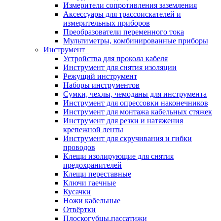
Измерители сопротивления заземления
Аксессуары для трассоискателей и
измерительных приборов
Преобразователи переменного тока
Мультиметры, комбинированные приборы
Инструмент
Устройства для прокола кабеля
Инструмент для снятия изоляции
Режущий инструмент
Наборы инструментов
Сумки, чехлы, чемоданы для инструмента
Инструмент для опрессовки наконечников
Инструмент для монтажа кабельных стяжек
Инструмент для резки и натяжения
крепежной ленты
Инструмент для скручивания и гибки
проводов
Клещи изолирующие для снятия
предохранителей
Клещи переставные
Ключи гаечные
Кусачки
Ножи кабельные
Отвёртки
Плоскогубцы,пассатижи