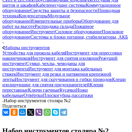
щитов и шкафов
Кабеленесущие системы
Коммутационное
оборудование
Средства защиты и безопасности
Приводная
техника
Конденсаторы
Модульное
оборудование
Измерительные приборы
Оборудование для
работ на высоте
Распродажа склада
Пожарное
оборудование
Инструмент
Силовое оборудование
Поисковое
оборудование
Системы и блоки питания, стабилизаторы, АКБ
-
Наборы инструментов
Устройства для прокола кабеля
Инструмент для опрессовки
наконечников
Инструмент для снятия изоляции
Режущий
инструмент
Сумки, чехлы, чемоданы для
инструмента
Инструмент для монтажа кабельных
стяжек
Инструмент для резки и натяжения крепежной
ленты
Инструмент для скручивания и гибки проводов
Клещи
изолирующие для снятия предохранителей
Клещи
переставные
Ключи гаечные
Кусачки
Ножи
кабельные
Отвёртки
Плоскогубцы,пассатижи
-
Набор инструментов столяра №2
Поделиться
Набор инструментов столяра №2