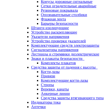
Конусы дорожные сигнальные
Сетки оградительные аварийные
Резиновые покрывала
Опознавательные столбики
Флажная лента
Барьеры безопасности
Штанги изолирующие
Устройство раскрепляющее
Указатели напряжения
Устройство проверки указателей
Комплектующие средств электрозащиты
Сигнализаторы напряжения
Лестницы и стремянки диэлектрические
Знаки и плакаты безопасности
Комплекты плакатов
Средства защиты от падения с высоты
Когти,лазы
Привязи
Комплектующие когти-лазы
Стропы
Веревки, канаты
Анкерные линии
Средства защиты втягивающего типа
Индикаторы тока
Аптечки