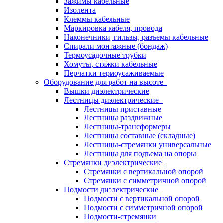
Зажимы кабельные
Изолента
Клеммы кабельные
Маркировка кабеля, провода
Наконечники, гильзы, разъемы кабельные
Спирали монтажные (бондаж)
Термоусадочные трубки
Хомуты, стяжки кабельные
Перчатки термоусаживаемые
Оборудование для работ на высоте
Вышки диэлектрические
Лестницы диэлектрические
Лестницы приставные
Лестницы раздвижные
Лестницы-трансформеры
Лестницы составные (складные)
Лестницы-стремянки универсальные
Лестницы для подъема на опоры
Стремянки диэлектрические
Стремянки с вертикальной опорой
Стремянки с симметричной опорой
Подмости диэлектрические
Подмости с вертикальной опорой
Подмости с симметричной опорой
Подмости-стремянки