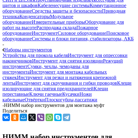
щитов и шкафов
Кабеленесущие системы
Коммутационное
оборудование
Средства защиты и безопасности
Приводная
техника
Конденсаторы
Модульное
оборудование
Измерительные приборы
Оборудование для
работ на высоте
Распродажа склада
Пожарное
оборудование
Инструмент
Силовое оборудование
Поисковое
оборудование
Системы и блоки питания, стабилизаторы, АКБ
-
Наборы инструментов
Устройства для прокола кабеля
Инструмент для опрессовки
наконечников
Инструмент для снятия изоляции
Режущий
инструмент
Сумки, чехлы, чемоданы для
инструмента
Инструмент для монтажа кабельных
стяжек
Инструмент для резки и натяжения крепежной
ленты
Инструмент для скручивания и гибки проводов
Клещи
изолирующие для снятия предохранителей
Клещи
переставные
Ключи гаечные
Кусачки
Ножи
кабельные
Отвёртки
Плоскогубцы,пассатижи
-
НИММ набор инструментов для монтажа муфт
Поделиться
НИММ набор инструментов для