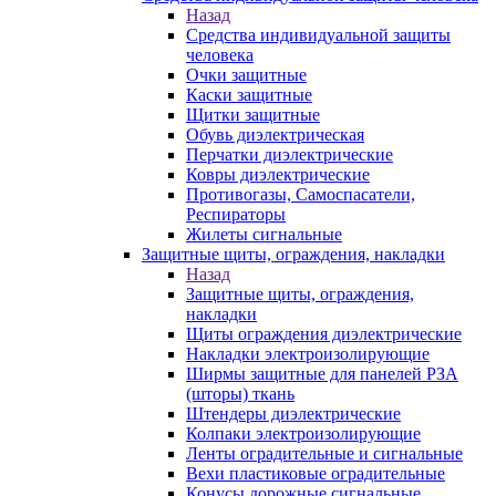
Назад
Средства индивидуальной защиты
человека
Очки защитные
Каски защитные
Щитки защитные
Обувь диэлектрическая
Перчатки диэлектрические
Ковры диэлектрические
Противогазы, Самоспасатели,
Респираторы
Жилеты сигнальные
Защитные щиты, ограждения, накладки
Назад
Защитные щиты, ограждения,
накладки
Щиты ограждения диэлектрические
Накладки электроизолирующие
Ширмы защитные для панелей РЗА
(шторы) ткань
Штендеры диэлектрические
Колпаки электроизолирующие
Ленты оградительные и сигнальные
Вехи пластиковые оградительные
Конусы дорожные сигнальные