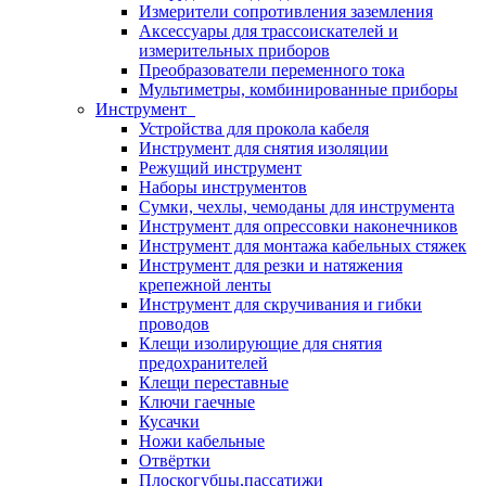
Измерители сопротивления заземления
Аксессуары для трассоискателей и
измерительных приборов
Преобразователи переменного тока
Мультиметры, комбинированные приборы
Инструмент
Устройства для прокола кабеля
Инструмент для снятия изоляции
Режущий инструмент
Наборы инструментов
Сумки, чехлы, чемоданы для инструмента
Инструмент для опрессовки наконечников
Инструмент для монтажа кабельных стяжек
Инструмент для резки и натяжения
крепежной ленты
Инструмент для скручивания и гибки
проводов
Клещи изолирующие для снятия
предохранителей
Клещи переставные
Ключи гаечные
Кусачки
Ножи кабельные
Отвёртки
Плоскогубцы,пассатижи