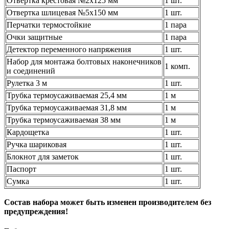
Отвертка крестовая №2х125 мм
1 шт.
Отвертка шлицевая №5х150 мм
1 шт.
Перчатки термостойкие
1 пара
Очки защитные
1 пара
Детектор переменного напряжения
1 шт.
Набор для монтажа болтовых наконечников
1 комп.
и соединений
Рулетка 3 м
1 шт.
Трубка термоусаживаемая 25,4 мм
1 м
Трубка термоусаживаемая 31,8 мм
1 м
Трубка термоусаживаемая 38 мм
1 м
Кардощетка
1 шт.
Ручка шариковая
1 шт.
Блокнот для заметок
1 шт.
Паспорт
1 шт.
Сумка
1 шт.
Состав набора может быть изменен производителем без
предупреждения!