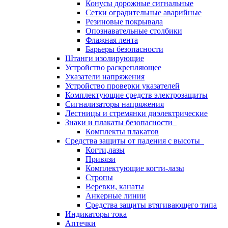
Конусы дорожные сигнальные
Сетки оградительные аварийные
Резиновые покрывала
Опознавательные столбики
Флажная лента
Барьеры безопасности
Штанги изолирующие
Устройство раскрепляющее
Указатели напряжения
Устройство проверки указателей
Комплектующие средств электрозащиты
Сигнализаторы напряжения
Лестницы и стремянки диэлектрические
Знаки и плакаты безопасности
Комплекты плакатов
Средства защиты от падения с высоты
Когти,лазы
Привязи
Комплектующие когти-лазы
Стропы
Веревки, канаты
Анкерные линии
Средства защиты втягивающего типа
Индикаторы тока
Аптечки