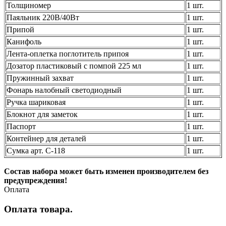
Толщиномер
1 шт.
Паяльник 220В/40Вт
1 шт.
Припой
1 шт.
Канифоль
1 шт.
Лента-оплетка поглотитель припоя
1 шт.
Дозатор пластиковый с помпой 225 мл
1 шт.
Пружинный захват
1 шт.
Фонарь налобный светодиодный
1 шт.
Ручка шариковая
1 шт.
Блокнот для заметок
1 шт.
Паспорт
1 шт.
Контейнер для деталей
1 шт.
Сумка арт. С-118
1 шт.
Состав набора может быть изменен производителем без
предупреждения!
Оплата
Оплата товара.