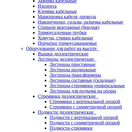
Зажимы кабельные
Изолента
Клеммы кабельные
Маркировка кабеля, провода
Наконечники, гильзы, разъемы кабельные
Спирали монтажные (бондаж)
Термоусадочные трубки
Хомуты, стяжки кабельные
Перчатки термоусаживаемые
Оборудование для работ на высоте
Вышки диэлектрические
Лестницы диэлектрические
Лестницы приставные
Лестницы раздвижные
Лестницы-трансформеры
Лестницы составные (складные)
Лестницы-стремянки универсальные
Лестницы для подъема на опоры
Стремянки диэлектрические
Стремянки с вертикальной опорой
Стремянки с симметричной опорой
Подмости диэлектрические
Подмости с вертикальной опорой
Подмости с симметричной опорой
Подмости-стремянки