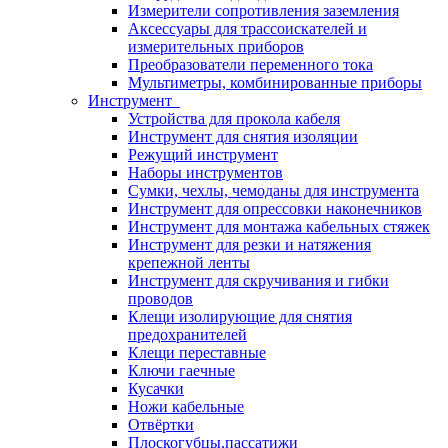
Измерители сопротивления заземления
Аксессуары для трассоискателей и
измерительных приборов
Преобразователи переменного тока
Мультиметры, комбинированные приборы
Инструмент
Устройства для прокола кабеля
Инструмент для снятия изоляции
Режущий инструмент
Наборы инструментов
Сумки, чехлы, чемоданы для инструмента
Инструмент для опрессовки наконечников
Инструмент для монтажа кабельных стяжек
Инструмент для резки и натяжения
крепежной ленты
Инструмент для скручивания и гибки
проводов
Клещи изолирующие для снятия
предохранителей
Клещи переставные
Ключи гаечные
Кусачки
Ножи кабельные
Отвёртки
Плоскогубцы,пассатижи