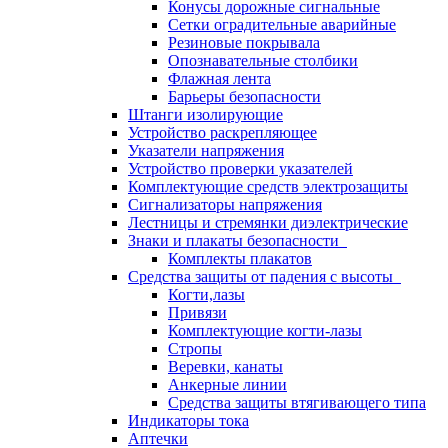
Конусы дорожные сигнальные
Сетки оградительные аварийные
Резиновые покрывала
Опознавательные столбики
Флажная лента
Барьеры безопасности
Штанги изолирующие
Устройство раскрепляющее
Указатели напряжения
Устройство проверки указателей
Комплектующие средств электрозащиты
Сигнализаторы напряжения
Лестницы и стремянки диэлектрические
Знаки и плакаты безопасности
Комплекты плакатов
Средства защиты от падения с высоты
Когти,лазы
Привязи
Комплектующие когти-лазы
Стропы
Веревки, канаты
Анкерные линии
Средства защиты втягивающего типа
Индикаторы тока
Аптечки