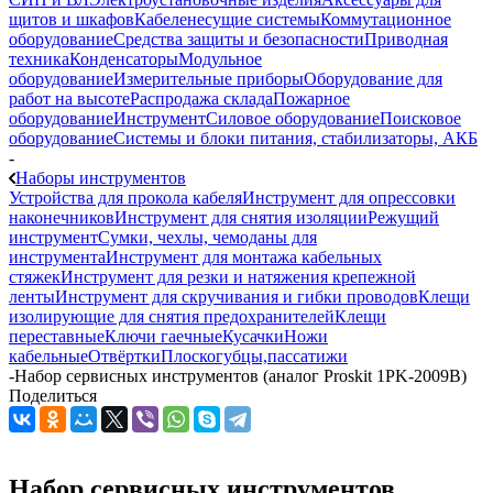
щитов и шкафов
Кабеленесущие системы
Коммутационное
оборудование
Средства защиты и безопасности
Приводная
техника
Конденсаторы
Модульное
оборудование
Измерительные приборы
Оборудование для
работ на высоте
Распродажа склада
Пожарное
оборудование
Инструмент
Силовое оборудование
Поисковое
оборудование
Системы и блоки питания, стабилизаторы, АКБ
-
Наборы инструментов
Устройства для прокола кабеля
Инструмент для опрессовки
наконечников
Инструмент для снятия изоляции
Режущий
инструмент
Сумки, чехлы, чемоданы для
инструмента
Инструмент для монтажа кабельных
стяжек
Инструмент для резки и натяжения крепежной
ленты
Инструмент для скручивания и гибки проводов
Клещи
изолирующие для снятия предохранителей
Клещи
переставные
Ключи гаечные
Кусачки
Ножи
кабельные
Отвёртки
Плоскогубцы,пассатижи
-
Набор сервисных инструментов (аналог Proskit 1PK-2009B)
Поделиться
Набор сервисных инструментов