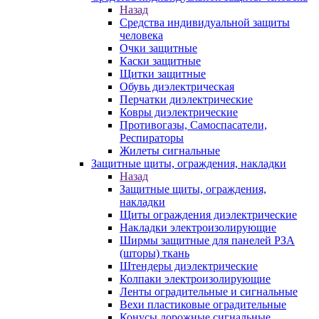
Назад
Средства индивидуальной защиты
человека
Очки защитные
Каски защитные
Щитки защитные
Обувь диэлектрическая
Перчатки диэлектрические
Ковры диэлектрические
Противогазы, Самоспасатели,
Респираторы
Жилеты сигнальные
Защитные щиты, ограждения, накладки
Назад
Защитные щиты, ограждения,
накладки
Щиты ограждения диэлектрические
Накладки электроизолирующие
Ширмы защитные для панелей РЗА
(шторы) ткань
Штендеры диэлектрические
Колпаки электроизолирующие
Ленты оградительные и сигнальные
Вехи пластиковые оградительные
Конусы дорожные сигнальные